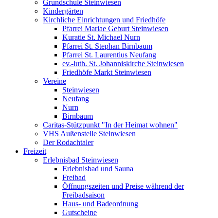
Grundschule Steinwiesen
Kindergärten
Kirchliche Einrichtungen und Friedhöfe
Pfarrei Mariae Geburt Steinwiesen
Kuratie St. Michael Nurn
Pfarrei St. Stephan Birnbaum
Pfarrei St. Laurentius Neufang
ev.-luth. St. Johanniskirche Steinwiesen
Friedhöfe Markt Steinwiesen
Vereine
Steinwiesen
Neufang
Nurn
Birnbaum
Caritas-Stützpunkt "In der Heimat wohnen"
VHS Außenstelle Steinwiesen
Der Rodachtaler
Freizeit
Erlebnisbad Steinwiesen
Erlebnisbad und Sauna
Freibad
Öffnungszeiten und Preise während der
Freibadsaison
Haus- und Badeordnung
Gutscheine