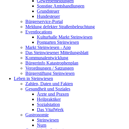
Gewerbemeldungen
Sonstige Amtshandlungen
Grundsteuer
Hundesteuer
Bürgerservice-Portal
Meldung defekter Straßenbeleuchtung
Eventlocations
Kulturhalle Markt Steinwiesen
Postgarten Steinwiesen
Markt Steinwiesen - App
Das Steinwiesener Mitteilungsblatt
Kommunalentwicklung
Bürgerinfo Katastrophenplan
Verordnungen / Satzungen
Bürgerstiftung Steinwiesen
Leben in Steinwiesen
Zahlen, Daten und Fakten
Gesundheit und Soziales
Ärzte und Praxen
Heilpraktiker
Sozialstation
Das VitalWerk
Gastronomie
Steinwiesen
Nurn