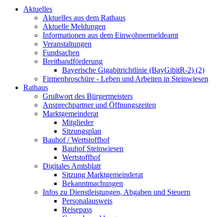
Aktuelles
Aktuelles aus dem Rathaus
Aktuelle Meldungen
Informationen aus dem Einwohnermeldeamt
Veranstaltungen
Fundsachen
Breitbandförderung
Bayerische Gigabitrichtlinie (BayGibitR-2) (2)
Firmenbroschüre - Leben und Arbeiten in Steinwiesen
Rathaus
Grußwort des Bürgermeisters
Ansprechpartner und Öffnungszeiten
Marktgemeinderat
Mitglieder
Sitzungsplan
Bauhof / Wertstoffhof
Bauhof Steinwiesen
Wertstoffhof
Digitales Amtsblatt
Sitzung Marktgemeinderat
Bekanntmachungen
Infos zu Dienstleistungen, Abgaben und Steuern
Personalausweis
Reisepass