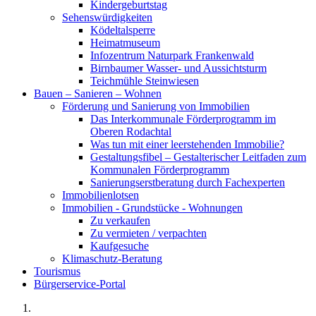
Kindergeburtstag
Sehenswürdigkeiten
Ködeltalsperre
Heimatmuseum
Infozentrum Naturpark Frankenwald
Birnbaumer Wasser- und Aussichtsturm
Teichmühle Steinwiesen
Bauen – Sanieren – Wohnen
Förderung und Sanierung von Immobilien
Das Interkommunale Förderprogramm im
Oberen Rodachtal
Was tun mit einer leerstehenden Immobilie?
Gestaltungsfibel – Gestalterischer Leitfaden zum
Kommunalen Förderprogramm
Sanierungserstberatung durch Fachexperten
Immobilienlotsen
Immobilien - Grundstücke - Wohnungen
Zu verkaufen
Zu vermieten / verpachten
Kaufgesuche
Klimaschutz-Beratung
Tourismus
Bürgerservice-Portal