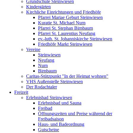
Grundschule Steinwiesen
Kindergärten
Kirchliche Einrichtungen und Friedhöfe
Pfarrei Mariae Geburt Steinwiesen
Kuratie St. Michael Nurn
Pfarrei St. Stephan Birnbaum
Pfarrei St. Laurentius Neufang
ev.-luth. St. Johanniskirche Steinwiesen
Friedhöfe Markt Steinwiesen
Vereine
Steinwiesen
Neufang
Nurn
Birnbaum
Caritas-Stützpunkt "In der Heimat wohnen"
VHS Außenstelle Steinwiesen
Der Rodachtaler
Freizeit
Erlebnisbad Steinwiesen
Erlebnisbad und Sauna
Freibad
Öffnungszeiten und Preise während der
Freibadsaison
Haus- und Badeordnung
Gutscheine