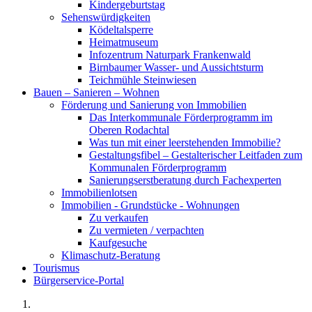
Kindergeburtstag
Sehenswürdigkeiten
Ködeltalsperre
Heimatmuseum
Infozentrum Naturpark Frankenwald
Birnbaumer Wasser- und Aussichtsturm
Teichmühle Steinwiesen
Bauen – Sanieren – Wohnen
Förderung und Sanierung von Immobilien
Das Interkommunale Förderprogramm im
Oberen Rodachtal
Was tun mit einer leerstehenden Immobilie?
Gestaltungsfibel – Gestalterischer Leitfaden zum
Kommunalen Förderprogramm
Sanierungserstberatung durch Fachexperten
Immobilienlotsen
Immobilien - Grundstücke - Wohnungen
Zu verkaufen
Zu vermieten / verpachten
Kaufgesuche
Klimaschutz-Beratung
Tourismus
Bürgerservice-Portal