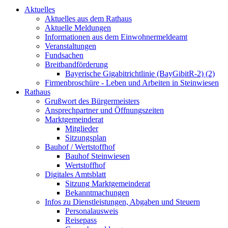
Aktuelles
Aktuelles aus dem Rathaus
Aktuelle Meldungen
Informationen aus dem Einwohnermeldeamt
Veranstaltungen
Fundsachen
Breitbandförderung
Bayerische Gigabitrichtlinie (BayGibitR-2) (2)
Firmenbroschüre - Leben und Arbeiten in Steinwiesen
Rathaus
Grußwort des Bürgermeisters
Ansprechpartner und Öffnungszeiten
Marktgemeinderat
Mitglieder
Sitzungsplan
Bauhof / Wertstoffhof
Bauhof Steinwiesen
Wertstoffhof
Digitales Amtsblatt
Sitzung Marktgemeinderat
Bekanntmachungen
Infos zu Dienstleistungen, Abgaben und Steuern
Personalausweis
Reisepass