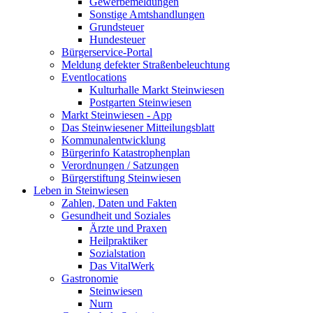
Gewerbemeldungen
Sonstige Amtshandlungen
Grundsteuer
Hundesteuer
Bürgerservice-Portal
Meldung defekter Straßenbeleuchtung
Eventlocations
Kulturhalle Markt Steinwiesen
Postgarten Steinwiesen
Markt Steinwiesen - App
Das Steinwiesener Mitteilungsblatt
Kommunalentwicklung
Bürgerinfo Katastrophenplan
Verordnungen / Satzungen
Bürgerstiftung Steinwiesen
Leben in Steinwiesen
Zahlen, Daten und Fakten
Gesundheit und Soziales
Ärzte und Praxen
Heilpraktiker
Sozialstation
Das VitalWerk
Gastronomie
Steinwiesen
Nurn