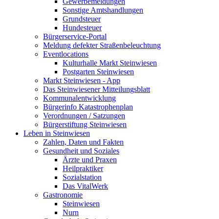
Gewerbemeldungen
Sonstige Amtshandlungen
Grundsteuer
Hundesteuer
Bürgerservice-Portal
Meldung defekter Straßenbeleuchtung
Eventlocations
Kulturhalle Markt Steinwiesen
Postgarten Steinwiesen
Markt Steinwiesen - App
Das Steinwiesener Mitteilungsblatt
Kommunalentwicklung
Bürgerinfo Katastrophenplan
Verordnungen / Satzungen
Bürgerstiftung Steinwiesen
Leben in Steinwiesen
Zahlen, Daten und Fakten
Gesundheit und Soziales
Ärzte und Praxen
Heilpraktiker
Sozialstation
Das VitalWerk
Gastronomie
Steinwiesen
Nurn