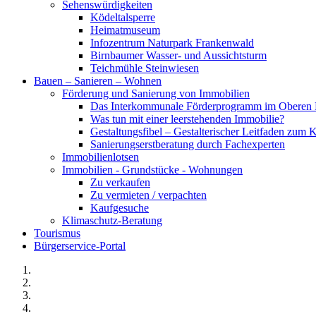
Sehenswürdigkeiten
Ködeltalsperre
Heimatmuseum
Infozentrum Naturpark Frankenwald
Birnbaumer Wasser- und Aussichtsturm
Teichmühle Steinwiesen
Bauen – Sanieren – Wohnen
Förderung und Sanierung von Immobilien
Das Interkommunale Förderprogramm im Oberen 
Was tun mit einer leerstehenden Immobilie?
Gestaltungsfibel – Gestalterischer Leitfaden z
Sanierungserstberatung durch Fachexperten
Immobilienlotsen
Immobilien - Grundstücke - Wohnungen
Zu verkaufen
Zu vermieten / verpachten
Kaufgesuche
Klimaschutz-Beratung
Tourismus
Bürgerservice-Portal