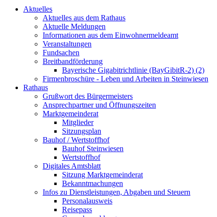
Aktuelles
Aktuelles aus dem Rathaus
Aktuelle Meldungen
Informationen aus dem Einwohnermeldeamt
Veranstaltungen
Fundsachen
Breitbandförderung
Bayerische Gigabitrichtlinie (BayGibitR-2) (2)
Firmenbroschüre - Leben und Arbeiten in Steinwiesen
Rathaus
Grußwort des Bürgermeisters
Ansprechpartner und Öffnungszeiten
Marktgemeinderat
Mitglieder
Sitzungsplan
Bauhof / Wertstoffhof
Bauhof Steinwiesen
Wertstoffhof
Digitales Amtsblatt
Sitzung Marktgemeinderat
Bekanntmachungen
Infos zu Dienstleistungen, Abgaben und Steuern
Personalausweis
Reisepass