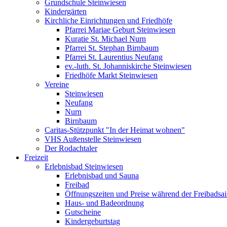
Grundschule Steinwiesen
Kindergärten
Kirchliche Einrichtungen und Friedhöfe
Pfarrei Mariae Geburt Steinwiesen
Kuratie St. Michael Nurn
Pfarrei St. Stephan Birnbaum
Pfarrei St. Laurentius Neufang
ev.-luth. St. Johanniskirche Steinwiesen
Friedhöfe Markt Steinwiesen
Vereine
Steinwiesen
Neufang
Nurn
Birnbaum
Caritas-Stützpunkt "In der Heimat wohnen"
VHS Außenstelle Steinwiesen
Der Rodachtaler
Freizeit
Erlebnisbad Steinwiesen
Erlebnisbad und Sauna
Freibad
Öffnungszeiten und Preise während der Freibadsa
Haus- und Badeordnung
Gutscheine
Kindergeburtstag