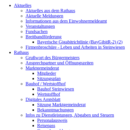
Aktuelles
Aktuelles aus dem Rathaus
Aktuelle Meldungen
Informationen aus dem Einwohnermeldeamt
Veranstaltungen
Fundsachen
Breitbandförderung
Bayerische Gigabitrichtlinie (BayGibitR-2) (2)
Firmenbroschüre - Leben und Arbeiten in Steinwiesen
Rathaus
Grußwort des Bürgermeisters
Ansprechpartner und Öffnungszeiten
Marktgemeinderat
Mitglieder
Sitzungsplan
Bauhof / Wertstoffhof
Bauhof Steinwiesen
Wertstoffhof
Digitales Amtsblatt
Sitzung Marktgemeinderat
Bekanntmachungen
Infos zu Dienstleistungen, Abgaben und Steuern
Personalausweis
Reisepass