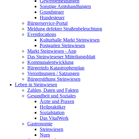
Gewerbemeldungen
Sonstige Amtshandlungen
Grundsteuer
Hundesteuer
Bürgerservice-Portal
Meldung defekter Straßenbeleuchtung
Eventlocations
Kulturhalle Markt Steinwiesen
Postgarten Steinwiesen
Markt Steinwiesen - App
Das Steinwiesener Mitteilungsblatt
Kommunalentwicklung
Bürgerinfo Katastrophenplan
Verordnungen / Satzungen
Bürgerstiftung Steinwiesen
Leben in Steinwiesen
Zahlen, Daten und Fakten
Gesundheit und Soziales
Ärzte und Praxen
Heilpraktiker
Sozialstation
Das VitalWerk
Gastronomie
Steinwiesen
Nurn