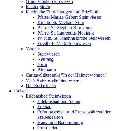
Grundschule Steinwiesen
Kindergärten
Kirchliche Einrichtungen und Friedhöfe
Pfarrei Mariae Geburt Steinwiesen
Kuratie St. Michael Nurn
Pfarrei St. Stephan Birnbaum
Pfarrei St. Laurentius Neufang
ev.-luth. St. Johanniskirche Steinwiesen
Friedhöfe Markt Steinwiesen
Vereine
Steinwiesen
Neufang
Nurn
Birnbaum
Caritas-Stützpunkt "In der Heimat wohnen"
VHS Außenstelle Steinwiesen
Der Rodachtaler
Freizeit
Erlebnisbad Steinwiesen
Erlebnisbad und Sauna
Freibad
Öffnungszeiten und Preise während der
Freibadsaison
Haus- und Badeordnung
Gutscheine