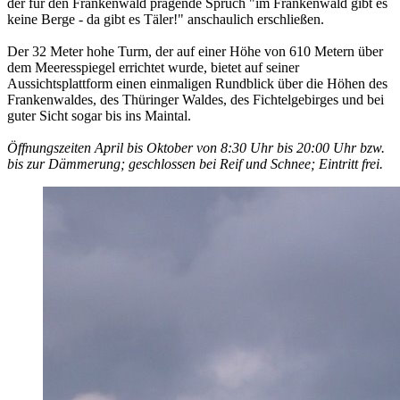
der für den Frankenwald prägende Spruch "im Frankenwald gibt es
keine Berge - da gibt es Täler!" anschaulich erschließen.
Der 32 Meter hohe Turm, der auf einer Höhe von 610 Metern über
dem Meeresspiegel errichtet wurde, bietet auf seiner
Aussichtsplattform einen einmaligen Rundblick über die Höhen des
Frankenwaldes, des Thüringer Waldes, des Fichtelgebirges und bei
guter Sicht sogar bis ins Maintal.
Öffnungszeiten April bis Oktober von 8:30 Uhr bis 20:00 Uhr bzw.
bis zur Dämmerung; geschlossen bei Reif und Schnee; Eintritt frei.