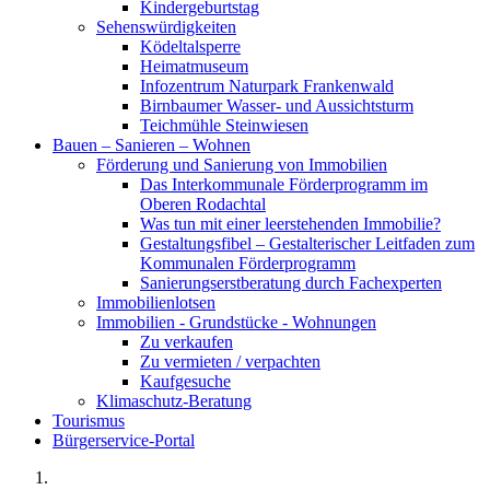
Kindergeburtstag
Sehenswürdigkeiten
Ködeltalsperre
Heimatmuseum
Infozentrum Naturpark Frankenwald
Birnbaumer Wasser- und Aussichtsturm
Teichmühle Steinwiesen
Bauen – Sanieren – Wohnen
Förderung und Sanierung von Immobilien
Das Interkommunale Förderprogramm im
Oberen Rodachtal
Was tun mit einer leerstehenden Immobilie?
Gestaltungsfibel – Gestalterischer Leitfaden zum
Kommunalen Förderprogramm
Sanierungserstberatung durch Fachexperten
Immobilienlotsen
Immobilien - Grundstücke - Wohnungen
Zu verkaufen
Zu vermieten / verpachten
Kaufgesuche
Klimaschutz-Beratung
Tourismus
Bürgerservice-Portal