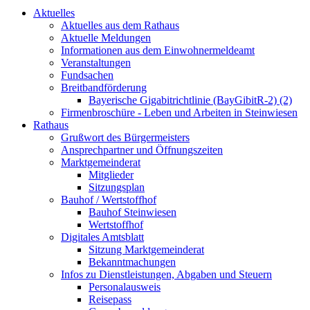
Aktuelles
Aktuelles aus dem Rathaus
Aktuelle Meldungen
Informationen aus dem Einwohnermeldeamt
Veranstaltungen
Fundsachen
Breitbandförderung
Bayerische Gigabitrichtlinie (BayGibitR-2) (2)
Firmenbroschüre - Leben und Arbeiten in Steinwiesen
Rathaus
Grußwort des Bürgermeisters
Ansprechpartner und Öffnungszeiten
Marktgemeinderat
Mitglieder
Sitzungsplan
Bauhof / Wertstoffhof
Bauhof Steinwiesen
Wertstoffhof
Digitales Amtsblatt
Sitzung Marktgemeinderat
Bekanntmachungen
Infos zu Dienstleistungen, Abgaben und Steuern
Personalausweis
Reisepass