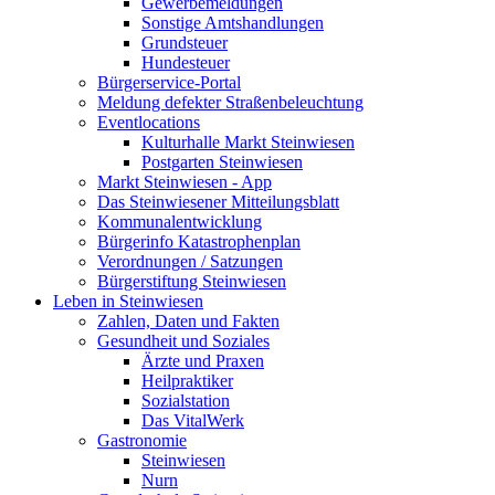
Gewerbemeldungen
Sonstige Amtshandlungen
Grundsteuer
Hundesteuer
Bürgerservice-Portal
Meldung defekter Straßenbeleuchtung
Eventlocations
Kulturhalle Markt Steinwiesen
Postgarten Steinwiesen
Markt Steinwiesen - App
Das Steinwiesener Mitteilungsblatt
Kommunalentwicklung
Bürgerinfo Katastrophenplan
Verordnungen / Satzungen
Bürgerstiftung Steinwiesen
Leben in Steinwiesen
Zahlen, Daten und Fakten
Gesundheit und Soziales
Ärzte und Praxen
Heilpraktiker
Sozialstation
Das VitalWerk
Gastronomie
Steinwiesen
Nurn