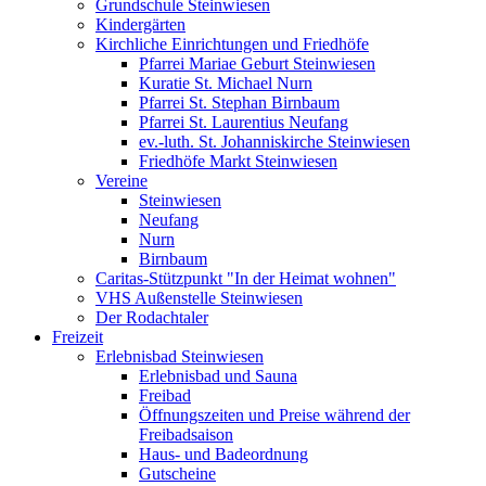
Grundschule Steinwiesen
Kindergärten
Kirchliche Einrichtungen und Friedhöfe
Pfarrei Mariae Geburt Steinwiesen
Kuratie St. Michael Nurn
Pfarrei St. Stephan Birnbaum
Pfarrei St. Laurentius Neufang
ev.-luth. St. Johanniskirche Steinwiesen
Friedhöfe Markt Steinwiesen
Vereine
Steinwiesen
Neufang
Nurn
Birnbaum
Caritas-Stützpunkt "In der Heimat wohnen"
VHS Außenstelle Steinwiesen
Der Rodachtaler
Freizeit
Erlebnisbad Steinwiesen
Erlebnisbad und Sauna
Freibad
Öffnungszeiten und Preise während der
Freibadsaison
Haus- und Badeordnung
Gutscheine