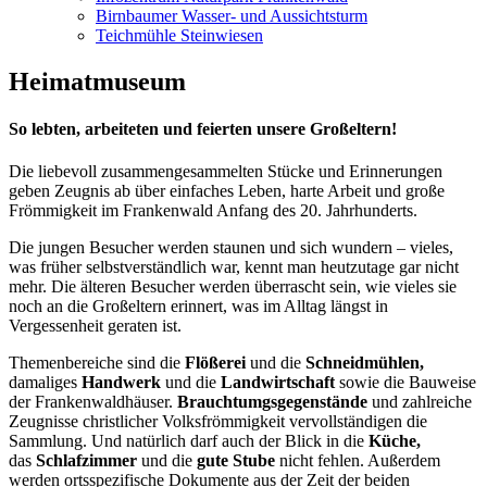
Birnbaumer Wasser- und Aussichtsturm
Teichmühle Steinwiesen
Heimatmuseum
So lebten, arbeiteten und feierten unsere Großeltern!
Die liebevoll zusammengesammelten Stücke und Erinnerungen
geben Zeugnis ab über einfaches Leben, harte Arbeit und große
Frömmigkeit im Frankenwald Anfang des 20. Jahrhunderts.
Die jungen Besucher werden staunen und sich wundern – vieles,
was früher selbstverständlich war, kennt man heutzutage gar nicht
mehr. Die älteren Besucher werden überrascht sein, wie vieles sie
noch an die Großeltern erinnert, was im Alltag längst in
Vergessenheit geraten ist.
Themenbereiche sind die
Flößerei
und die
Schneidmühlen,
damaliges
Handwerk
und die
Landwirtschaft
sowie die Bauweise
der Frankenwaldhäuser.
Brauchtumgsgegenstände
und zahlreiche
Zeugnisse christlicher Volksfrömmigkeit vervollständigen die
Sammlung. Und natürlich darf auch der Blick in die
Küche,
das
Schlafzimmer
und die
gute Stube
nicht fehlen. Außerdem
werden ortsspezifische Dokumente aus der Zeit der beiden