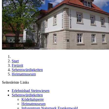
Start
Freizeit
Sehenswürdigkeiten
Heimatmuseum
Seitenleiste Links
Erlebnisbad Steinwiesen
Sehenswürdigkeiten
Ködeltalsperre
Heimatmuseum
Infozentrum Naturpark Frankenwald