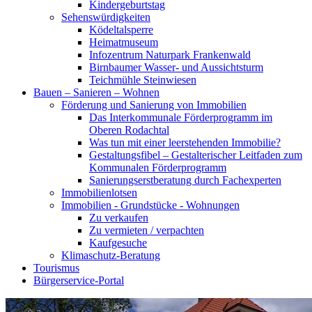
Kindergeburtstag
Sehenswürdigkeiten
Ködeltalsperre
Heimatmuseum
Infozentrum Naturpark Frankenwald
Birnbaumer Wasser- und Aussichtsturm
Teichmühle Steinwiesen
Bauen – Sanieren – Wohnen
Förderung und Sanierung von Immobilien
Das Interkommunale Förderprogramm im
Oberen Rodachtal
Was tun mit einer leerstehenden Immobilie?
Gestaltungsfibel – Gestalterischer Leitfaden zum
Kommunalen Förderprogramm
Sanierungserstberatung durch Fachexperten
Immobilienlotsen
Immobilien - Grundstücke - Wohnungen
Zu verkaufen
Zu vermieten / verpachten
Kaufgesuche
Klimaschutz-Beratung
Tourismus
Bürgerservice-Portal