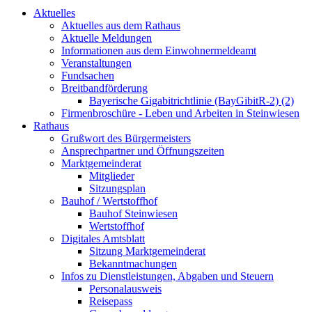
Aktuelles
Aktuelles aus dem Rathaus
Aktuelle Meldungen
Informationen aus dem Einwohnermeldeamt
Veranstaltungen
Fundsachen
Breitbandförderung
Bayerische Gigabitrichtlinie (BayGibitR-2) (2)
Firmenbroschüre - Leben und Arbeiten in Steinwiesen
Rathaus
Grußwort des Bürgermeisters
Ansprechpartner und Öffnungszeiten
Marktgemeinderat
Mitglieder
Sitzungsplan
Bauhof / Wertstoffhof
Bauhof Steinwiesen
Wertstoffhof
Digitales Amtsblatt
Sitzung Marktgemeinderat
Bekanntmachungen
Infos zu Dienstleistungen, Abgaben und Steuern
Personalausweis
Reisepass