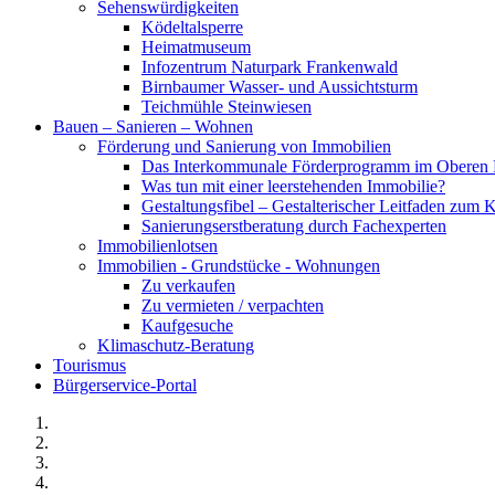
Sehenswürdigkeiten
Ködeltalsperre
Heimatmuseum
Infozentrum Naturpark Frankenwald
Birnbaumer Wasser- und Aussichtsturm
Teichmühle Steinwiesen
Bauen – Sanieren – Wohnen
Förderung und Sanierung von Immobilien
Das Interkommunale Förderprogramm im Oberen 
Was tun mit einer leerstehenden Immobilie?
Gestaltungsfibel – Gestalterischer Leitfaden z
Sanierungserstberatung durch Fachexperten
Immobilienlotsen
Immobilien - Grundstücke - Wohnungen
Zu verkaufen
Zu vermieten / verpachten
Kaufgesuche
Klimaschutz-Beratung
Tourismus
Bürgerservice-Portal