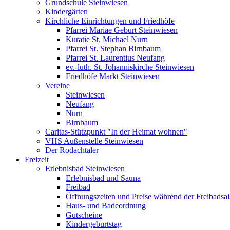
Grundschule Steinwiesen
Kindergärten
Kirchliche Einrichtungen und Friedhöfe
Pfarrei Mariae Geburt Steinwiesen
Kuratie St. Michael Nurn
Pfarrei St. Stephan Birnbaum
Pfarrei St. Laurentius Neufang
ev.-luth. St. Johanniskirche Steinwiesen
Friedhöfe Markt Steinwiesen
Vereine
Steinwiesen
Neufang
Nurn
Birnbaum
Caritas-Stützpunkt "In der Heimat wohnen"
VHS Außenstelle Steinwiesen
Der Rodachtaler
Freizeit
Erlebnisbad Steinwiesen
Erlebnisbad und Sauna
Freibad
Öffnungszeiten und Preise während der Freibadsa
Haus- und Badeordnung
Gutscheine
Kindergeburtstag