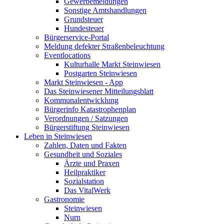
Gewerbemeldungen
Sonstige Amtshandlungen
Grundsteuer
Hundesteuer
Bürgerservice-Portal
Meldung defekter Straßenbeleuchtung
Eventlocations
Kulturhalle Markt Steinwiesen
Postgarten Steinwiesen
Markt Steinwiesen - App
Das Steinwiesener Mitteilungsblatt
Kommunalentwicklung
Bürgerinfo Katastrophenplan
Verordnungen / Satzungen
Bürgerstiftung Steinwiesen
Leben in Steinwiesen
Zahlen, Daten und Fakten
Gesundheit und Soziales
Ärzte und Praxen
Heilpraktiker
Sozialstation
Das VitalWerk
Gastronomie
Steinwiesen
Nurn