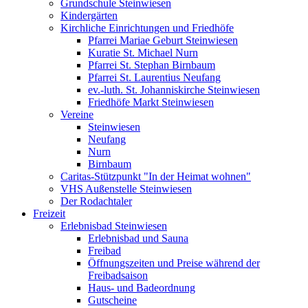
Grundschule Steinwiesen
Kindergärten
Kirchliche Einrichtungen und Friedhöfe
Pfarrei Mariae Geburt Steinwiesen
Kuratie St. Michael Nurn
Pfarrei St. Stephan Birnbaum
Pfarrei St. Laurentius Neufang
ev.-luth. St. Johanniskirche Steinwiesen
Friedhöfe Markt Steinwiesen
Vereine
Steinwiesen
Neufang
Nurn
Birnbaum
Caritas-Stützpunkt "In der Heimat wohnen"
VHS Außenstelle Steinwiesen
Der Rodachtaler
Freizeit
Erlebnisbad Steinwiesen
Erlebnisbad und Sauna
Freibad
Öffnungszeiten und Preise während der
Freibadsaison
Haus- und Badeordnung
Gutscheine