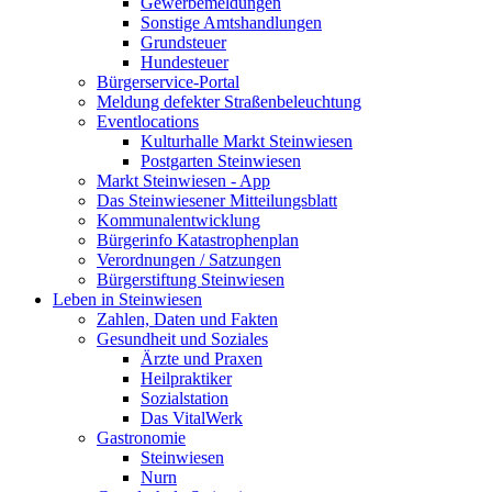
Gewerbemeldungen
Sonstige Amtshandlungen
Grundsteuer
Hundesteuer
Bürgerservice-Portal
Meldung defekter Straßenbeleuchtung
Eventlocations
Kulturhalle Markt Steinwiesen
Postgarten Steinwiesen
Markt Steinwiesen - App
Das Steinwiesener Mitteilungsblatt
Kommunalentwicklung
Bürgerinfo Katastrophenplan
Verordnungen / Satzungen
Bürgerstiftung Steinwiesen
Leben in Steinwiesen
Zahlen, Daten und Fakten
Gesundheit und Soziales
Ärzte und Praxen
Heilpraktiker
Sozialstation
Das VitalWerk
Gastronomie
Steinwiesen
Nurn