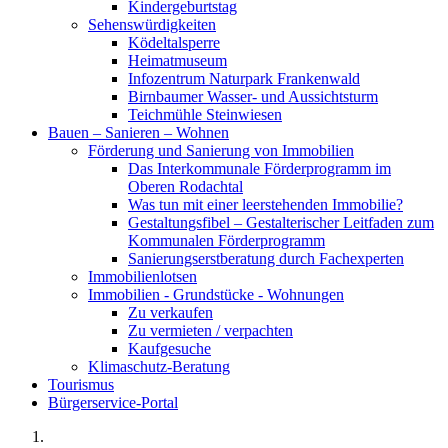
Kindergeburtstag
Sehenswürdigkeiten
Ködeltalsperre
Heimatmuseum
Infozentrum Naturpark Frankenwald
Birnbaumer Wasser- und Aussichtsturm
Teichmühle Steinwiesen
Bauen – Sanieren – Wohnen
Förderung und Sanierung von Immobilien
Das Interkommunale Förderprogramm im
Oberen Rodachtal
Was tun mit einer leerstehenden Immobilie?
Gestaltungsfibel – Gestalterischer Leitfaden zum
Kommunalen Förderprogramm
Sanierungserstberatung durch Fachexperten
Immobilienlotsen
Immobilien - Grundstücke - Wohnungen
Zu verkaufen
Zu vermieten / verpachten
Kaufgesuche
Klimaschutz-Beratung
Tourismus
Bürgerservice-Portal