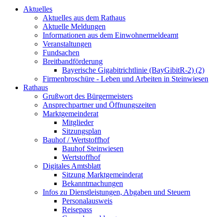
Aktuelles
Aktuelles aus dem Rathaus
Aktuelle Meldungen
Informationen aus dem Einwohnermeldeamt
Veranstaltungen
Fundsachen
Breitbandförderung
Bayerische Gigabitrichtlinie (BayGibitR-2) (2)
Firmenbroschüre - Leben und Arbeiten in Steinwiesen
Rathaus
Grußwort des Bürgermeisters
Ansprechpartner und Öffnungszeiten
Marktgemeinderat
Mitglieder
Sitzungsplan
Bauhof / Wertstoffhof
Bauhof Steinwiesen
Wertstoffhof
Digitales Amtsblatt
Sitzung Marktgemeinderat
Bekanntmachungen
Infos zu Dienstleistungen, Abgaben und Steuern
Personalausweis
Reisepass