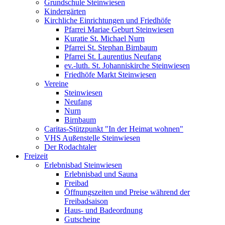
Grundschule Steinwiesen
Kindergärten
Kirchliche Einrichtungen und Friedhöfe
Pfarrei Mariae Geburt Steinwiesen
Kuratie St. Michael Nurn
Pfarrei St. Stephan Birnbaum
Pfarrei St. Laurentius Neufang
ev.-luth. St. Johanniskirche Steinwiesen
Friedhöfe Markt Steinwiesen
Vereine
Steinwiesen
Neufang
Nurn
Birnbaum
Caritas-Stützpunkt "In der Heimat wohnen"
VHS Außenstelle Steinwiesen
Der Rodachtaler
Freizeit
Erlebnisbad Steinwiesen
Erlebnisbad und Sauna
Freibad
Öffnungszeiten und Preise während der
Freibadsaison
Haus- und Badeordnung
Gutscheine