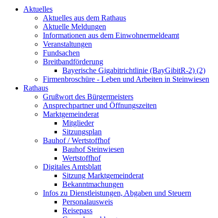
Aktuelles
Aktuelles aus dem Rathaus
Aktuelle Meldungen
Informationen aus dem Einwohnermeldeamt
Veranstaltungen
Fundsachen
Breitbandförderung
Bayerische Gigabitrichtlinie (BayGibitR-2) (2)
Firmenbroschüre - Leben und Arbeiten in Steinwiesen
Rathaus
Grußwort des Bürgermeisters
Ansprechpartner und Öffnungszeiten
Marktgemeinderat
Mitglieder
Sitzungsplan
Bauhof / Wertstoffhof
Bauhof Steinwiesen
Wertstoffhof
Digitales Amtsblatt
Sitzung Marktgemeinderat
Bekanntmachungen
Infos zu Dienstleistungen, Abgaben und Steuern
Personalausweis
Reisepass