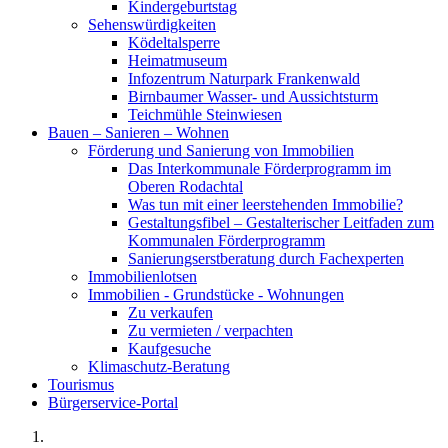
Kindergeburtstag
Sehenswürdigkeiten
Ködeltalsperre
Heimatmuseum
Infozentrum Naturpark Frankenwald
Birnbaumer Wasser- und Aussichtsturm
Teichmühle Steinwiesen
Bauen – Sanieren – Wohnen
Förderung und Sanierung von Immobilien
Das Interkommunale Förderprogramm im
Oberen Rodachtal
Was tun mit einer leerstehenden Immobilie?
Gestaltungsfibel – Gestalterischer Leitfaden zum
Kommunalen Förderprogramm
Sanierungserstberatung durch Fachexperten
Immobilienlotsen
Immobilien - Grundstücke - Wohnungen
Zu verkaufen
Zu vermieten / verpachten
Kaufgesuche
Klimaschutz-Beratung
Tourismus
Bürgerservice-Portal