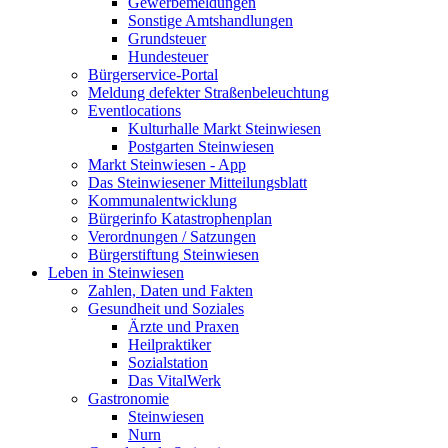
Gewerbemeldungen
Sonstige Amtshandlungen
Grundsteuer
Hundesteuer
Bürgerservice-Portal
Meldung defekter Straßenbeleuchtung
Eventlocations
Kulturhalle Markt Steinwiesen
Postgarten Steinwiesen
Markt Steinwiesen - App
Das Steinwiesener Mitteilungsblatt
Kommunalentwicklung
Bürgerinfo Katastrophenplan
Verordnungen / Satzungen
Bürgerstiftung Steinwiesen
Leben in Steinwiesen
Zahlen, Daten und Fakten
Gesundheit und Soziales
Ärzte und Praxen
Heilpraktiker
Sozialstation
Das VitalWerk
Gastronomie
Steinwiesen
Nurn