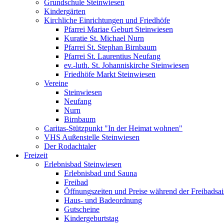
Grundschule Steinwiesen
Kindergärten
Kirchliche Einrichtungen und Friedhöfe
Pfarrei Mariae Geburt Steinwiesen
Kuratie St. Michael Nurn
Pfarrei St. Stephan Birnbaum
Pfarrei St. Laurentius Neufang
ev.-luth. St. Johanniskirche Steinwiesen
Friedhöfe Markt Steinwiesen
Vereine
Steinwiesen
Neufang
Nurn
Birnbaum
Caritas-Stützpunkt "In der Heimat wohnen"
VHS Außenstelle Steinwiesen
Der Rodachtaler
Freizeit
Erlebnisbad Steinwiesen
Erlebnisbad und Sauna
Freibad
Öffnungszeiten und Preise während der Freibadsa
Haus- und Badeordnung
Gutscheine
Kindergeburtstag