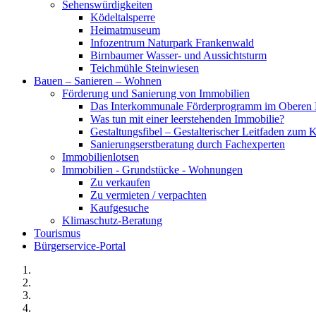
Sehenswürdigkeiten
Ködeltalsperre
Heimatmuseum
Infozentrum Naturpark Frankenwald
Birnbaumer Wasser- und Aussichtsturm
Teichmühle Steinwiesen
Bauen – Sanieren – Wohnen
Förderung und Sanierung von Immobilien
Das Interkommunale Förderprogramm im Oberen 
Was tun mit einer leerstehenden Immobilie?
Gestaltungsfibel – Gestalterischer Leitfaden z
Sanierungserstberatung durch Fachexperten
Immobilienlotsen
Immobilien - Grundstücke - Wohnungen
Zu verkaufen
Zu vermieten / verpachten
Kaufgesuche
Klimaschutz-Beratung
Tourismus
Bürgerservice-Portal