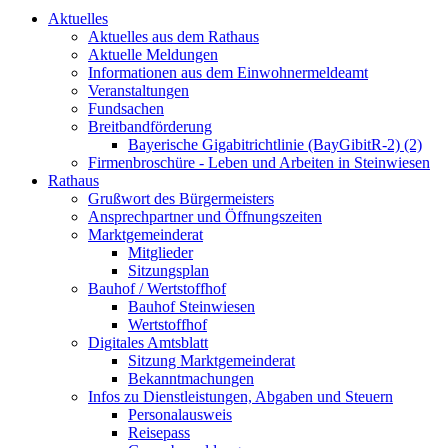
Aktuelles
Aktuelles aus dem Rathaus
Aktuelle Meldungen
Informationen aus dem Einwohnermeldeamt
Veranstaltungen
Fundsachen
Breitbandförderung
Bayerische Gigabitrichtlinie (BayGibitR-2) (2)
Firmenbroschüre - Leben und Arbeiten in Steinwiesen
Rathaus
Grußwort des Bürgermeisters
Ansprechpartner und Öffnungszeiten
Marktgemeinderat
Mitglieder
Sitzungsplan
Bauhof / Wertstoffhof
Bauhof Steinwiesen
Wertstoffhof
Digitales Amtsblatt
Sitzung Marktgemeinderat
Bekanntmachungen
Infos zu Dienstleistungen, Abgaben und Steuern
Personalausweis
Reisepass