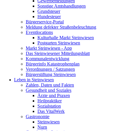
Gewerbemeldungen
Sonstige Amtshandlungen
Grundsteuer
Hundesteuer
Bürgerservice-Portal
Meldung defekter Straßenbeleuchtung
Eventlocations
Kulturhalle Markt Steinwiesen
Postgarten Steinwiesen
Markt Steinwiesen - App
Das Steinwiesener Mitteilungsblatt
Kommunalentwicklung
Bürgerinfo Katastrophenplan
Verordnungen / Satzungen
Bürgerstiftung Steinwiesen
Leben in Steinwiesen
Zahlen, Daten und Fakten
Gesundheit und Soziales
Ärzte und Praxen
Heilpraktiker
Sozialstation
Das VitalWerk
Gastronomie
Steinwiesen
Nurn