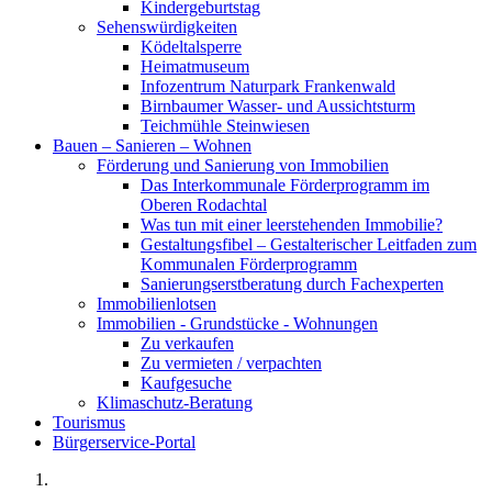
Kindergeburtstag
Sehenswürdigkeiten
Ködeltalsperre
Heimatmuseum
Infozentrum Naturpark Frankenwald
Birnbaumer Wasser- und Aussichtsturm
Teichmühle Steinwiesen
Bauen – Sanieren – Wohnen
Förderung und Sanierung von Immobilien
Das Interkommunale Förderprogramm im
Oberen Rodachtal
Was tun mit einer leerstehenden Immobilie?
Gestaltungsfibel – Gestalterischer Leitfaden zum
Kommunalen Förderprogramm
Sanierungserstberatung durch Fachexperten
Immobilienlotsen
Immobilien - Grundstücke - Wohnungen
Zu verkaufen
Zu vermieten / verpachten
Kaufgesuche
Klimaschutz-Beratung
Tourismus
Bürgerservice-Portal