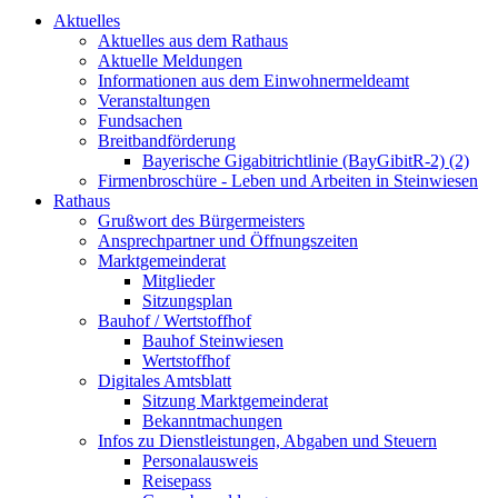
Aktuelles
Aktuelles aus dem Rathaus
Aktuelle Meldungen
Informationen aus dem Einwohnermeldeamt
Veranstaltungen
Fundsachen
Breitbandförderung
Bayerische Gigabitrichtlinie (BayGibitR-2) (2)
Firmenbroschüre - Leben und Arbeiten in Steinwiesen
Rathaus
Grußwort des Bürgermeisters
Ansprechpartner und Öffnungszeiten
Marktgemeinderat
Mitglieder
Sitzungsplan
Bauhof / Wertstoffhof
Bauhof Steinwiesen
Wertstoffhof
Digitales Amtsblatt
Sitzung Marktgemeinderat
Bekanntmachungen
Infos zu Dienstleistungen, Abgaben und Steuern
Personalausweis
Reisepass