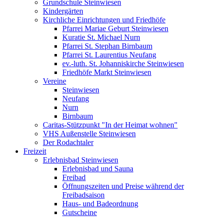
Grundschule Steinwiesen
Kindergärten
Kirchliche Einrichtungen und Friedhöfe
Pfarrei Mariae Geburt Steinwiesen
Kuratie St. Michael Nurn
Pfarrei St. Stephan Birnbaum
Pfarrei St. Laurentius Neufang
ev.-luth. St. Johanniskirche Steinwiesen
Friedhöfe Markt Steinwiesen
Vereine
Steinwiesen
Neufang
Nurn
Birnbaum
Caritas-Stützpunkt "In der Heimat wohnen"
VHS Außenstelle Steinwiesen
Der Rodachtaler
Freizeit
Erlebnisbad Steinwiesen
Erlebnisbad und Sauna
Freibad
Öffnungszeiten und Preise während der
Freibadsaison
Haus- und Badeordnung
Gutscheine