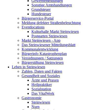
Gewerbemeldungen
Sonstige Amtshandlungen
Grundsteuer
Hundesteuer
Bürgerservice-Portal
Meldung defekter Straßenbeleuchtung
Eventlocations
Kulturhalle Markt Steinwiesen
Postgarten Steinwiesen
Markt Steinwiesen - App
Das Steinwiesener Mitteilungsblatt
Kommunalentwicklung
Bürgerinfo Katastrophenplan
Verordnungen / Satzungen
Bürgerstiftung Steinwiesen
Leben in Steinwiesen
Zahlen, Daten und Fakten
Gesundheit und Soziales
Ärzte und Praxen
Heilpraktiker
Sozialstation
Das VitalWerk
Gastronomie
Steinwiesen
Nurn