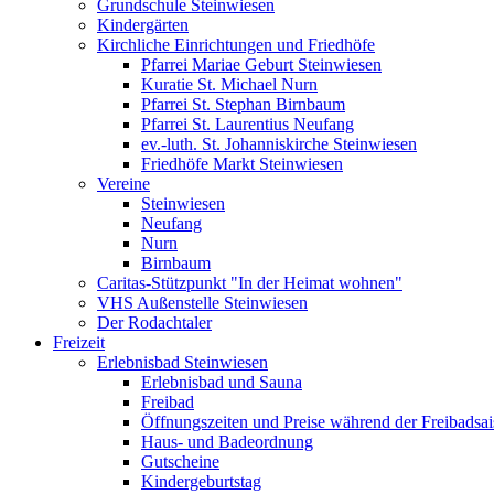
Grundschule Steinwiesen
Kindergärten
Kirchliche Einrichtungen und Friedhöfe
Pfarrei Mariae Geburt Steinwiesen
Kuratie St. Michael Nurn
Pfarrei St. Stephan Birnbaum
Pfarrei St. Laurentius Neufang
ev.-luth. St. Johanniskirche Steinwiesen
Friedhöfe Markt Steinwiesen
Vereine
Steinwiesen
Neufang
Nurn
Birnbaum
Caritas-Stützpunkt "In der Heimat wohnen"
VHS Außenstelle Steinwiesen
Der Rodachtaler
Freizeit
Erlebnisbad Steinwiesen
Erlebnisbad und Sauna
Freibad
Öffnungszeiten und Preise während der Freibadsa
Haus- und Badeordnung
Gutscheine
Kindergeburtstag