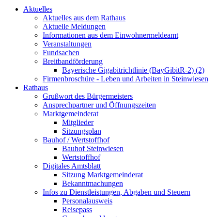
Aktuelles
Aktuelles aus dem Rathaus
Aktuelle Meldungen
Informationen aus dem Einwohnermeldeamt
Veranstaltungen
Fundsachen
Breitbandförderung
Bayerische Gigabitrichtlinie (BayGibitR-2) (2)
Firmenbroschüre - Leben und Arbeiten in Steinwiesen
Rathaus
Grußwort des Bürgermeisters
Ansprechpartner und Öffnungszeiten
Marktgemeinderat
Mitglieder
Sitzungsplan
Bauhof / Wertstoffhof
Bauhof Steinwiesen
Wertstoffhof
Digitales Amtsblatt
Sitzung Marktgemeinderat
Bekanntmachungen
Infos zu Dienstleistungen, Abgaben und Steuern
Personalausweis
Reisepass