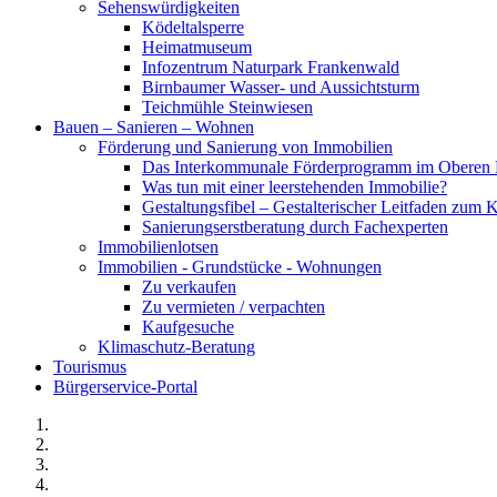
Sehenswürdigkeiten
Ködeltalsperre
Heimatmuseum
Infozentrum Naturpark Frankenwald
Birnbaumer Wasser- und Aussichtsturm
Teichmühle Steinwiesen
Bauen – Sanieren – Wohnen
Förderung und Sanierung von Immobilien
Das Interkommunale Förderprogramm im Oberen 
Was tun mit einer leerstehenden Immobilie?
Gestaltungsfibel – Gestalterischer Leitfaden z
Sanierungserstberatung durch Fachexperten
Immobilienlotsen
Immobilien - Grundstücke - Wohnungen
Zu verkaufen
Zu vermieten / verpachten
Kaufgesuche
Klimaschutz-Beratung
Tourismus
Bürgerservice-Portal