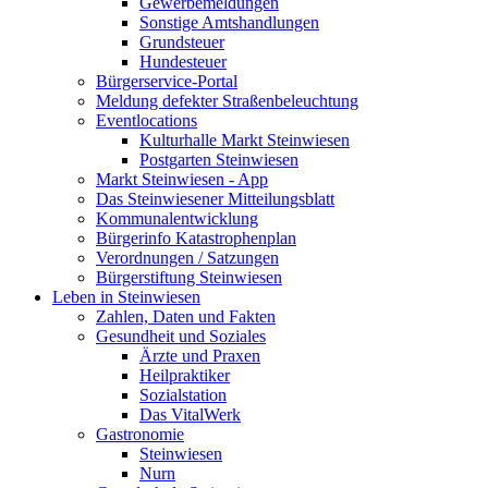
Gewerbemeldungen
Sonstige Amtshandlungen
Grundsteuer
Hundesteuer
Bürgerservice-Portal
Meldung defekter Straßenbeleuchtung
Eventlocations
Kulturhalle Markt Steinwiesen
Postgarten Steinwiesen
Markt Steinwiesen - App
Das Steinwiesener Mitteilungsblatt
Kommunalentwicklung
Bürgerinfo Katastrophenplan
Verordnungen / Satzungen
Bürgerstiftung Steinwiesen
Leben in Steinwiesen
Zahlen, Daten und Fakten
Gesundheit und Soziales
Ärzte und Praxen
Heilpraktiker
Sozialstation
Das VitalWerk
Gastronomie
Steinwiesen
Nurn