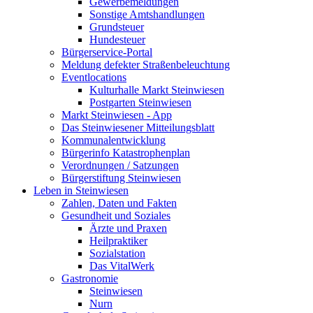
Gewerbemeldungen
Sonstige Amtshandlungen
Grundsteuer
Hundesteuer
Bürgerservice-Portal
Meldung defekter Straßenbeleuchtung
Eventlocations
Kulturhalle Markt Steinwiesen
Postgarten Steinwiesen
Markt Steinwiesen - App
Das Steinwiesener Mitteilungsblatt
Kommunalentwicklung
Bürgerinfo Katastrophenplan
Verordnungen / Satzungen
Bürgerstiftung Steinwiesen
Leben in Steinwiesen
Zahlen, Daten und Fakten
Gesundheit und Soziales
Ärzte und Praxen
Heilpraktiker
Sozialstation
Das VitalWerk
Gastronomie
Steinwiesen
Nurn