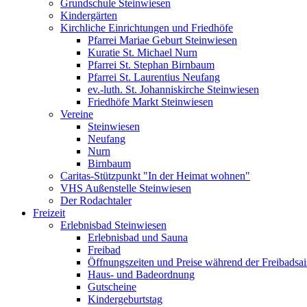
Grundschule Steinwiesen
Kindergärten
Kirchliche Einrichtungen und Friedhöfe
Pfarrei Mariae Geburt Steinwiesen
Kuratie St. Michael Nurn
Pfarrei St. Stephan Birnbaum
Pfarrei St. Laurentius Neufang
ev.-luth. St. Johanniskirche Steinwiesen
Friedhöfe Markt Steinwiesen
Vereine
Steinwiesen
Neufang
Nurn
Birnbaum
Caritas-Stützpunkt "In der Heimat wohnen"
VHS Außenstelle Steinwiesen
Der Rodachtaler
Freizeit
Erlebnisbad Steinwiesen
Erlebnisbad und Sauna
Freibad
Öffnungszeiten und Preise während der Freibadsa
Haus- und Badeordnung
Gutscheine
Kindergeburtstag