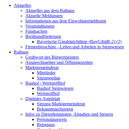
Aktuelles
Aktuelles aus dem Rathaus
Aktuelle Meldungen
Informationen aus dem Einwohnermeldeamt
Veranstaltungen
Fundsachen
Breitbandförderung
Bayerische Gigabitrichtlinie (BayGibitR-2) (2)
Firmenbroschüre - Leben und Arbeiten in Steinwiesen
Rathaus
Grußwort des Bürgermeisters
Ansprechpartner und Öffnungszeiten
Marktgemeinderat
Mitglieder
Sitzungsplan
Bauhof / Wertstoffhof
Bauhof Steinwiesen
Wertstoffhof
Digitales Amtsblatt
Sitzung Marktgemeinderat
Bekanntmachungen
Infos zu Dienstleistungen, Abgaben und Steuern
Personalausweis
Reisepass