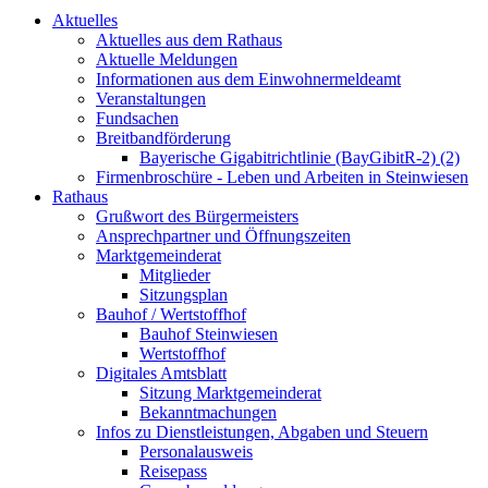
Aktuelles
Aktuelles aus dem Rathaus
Aktuelle Meldungen
Informationen aus dem Einwohnermeldeamt
Veranstaltungen
Fundsachen
Breitbandförderung
Bayerische Gigabitrichtlinie (BayGibitR-2) (2)
Firmenbroschüre - Leben und Arbeiten in Steinwiesen
Rathaus
Grußwort des Bürgermeisters
Ansprechpartner und Öffnungszeiten
Marktgemeinderat
Mitglieder
Sitzungsplan
Bauhof / Wertstoffhof
Bauhof Steinwiesen
Wertstoffhof
Digitales Amtsblatt
Sitzung Marktgemeinderat
Bekanntmachungen
Infos zu Dienstleistungen, Abgaben und Steuern
Personalausweis
Reisepass