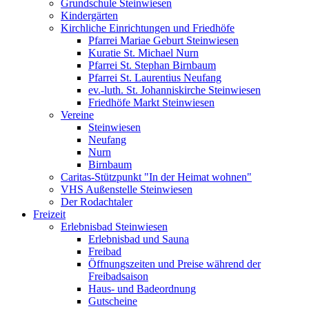
Grundschule Steinwiesen
Kindergärten
Kirchliche Einrichtungen und Friedhöfe
Pfarrei Mariae Geburt Steinwiesen
Kuratie St. Michael Nurn
Pfarrei St. Stephan Birnbaum
Pfarrei St. Laurentius Neufang
ev.-luth. St. Johanniskirche Steinwiesen
Friedhöfe Markt Steinwiesen
Vereine
Steinwiesen
Neufang
Nurn
Birnbaum
Caritas-Stützpunkt "In der Heimat wohnen"
VHS Außenstelle Steinwiesen
Der Rodachtaler
Freizeit
Erlebnisbad Steinwiesen
Erlebnisbad und Sauna
Freibad
Öffnungszeiten und Preise während der
Freibadsaison
Haus- und Badeordnung
Gutscheine