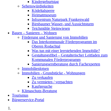
Kindergeburtstag
Sehenswürdigkeiten
Ködeltalsperre
Heimatmuseum
Infozentrum Naturpark Frankenwald
Birnbaumer Wasser- und Aussichtsturm
Teichmühle Steinwiesen
Bauen – Sanieren – Wohnen
Förderung und Sanierung von Immobilien
Das Interkommunale Förderprogramm im
Oberen Rodachtal
Was tun mit einer leerstehenden Immobilie?
Gestaltungsfibel – Gestalterischer Leitfaden zum
Kommunalen Förderprogramm
Sanierungserstberatung durch Fachexperten
Immobilienlotsen
Immobilien - Grundstücke - Wohnungen
Zu verkaufen
Zu vermieten / verpachten
Kaufgesuche
Klimaschutz-Beratung
Tourismus
Bürgerservice-Portal