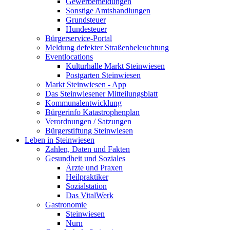
Gewerbemeldungen
Sonstige Amtshandlungen
Grundsteuer
Hundesteuer
Bürgerservice-Portal
Meldung defekter Straßenbeleuchtung
Eventlocations
Kulturhalle Markt Steinwiesen
Postgarten Steinwiesen
Markt Steinwiesen - App
Das Steinwiesener Mitteilungsblatt
Kommunalentwicklung
Bürgerinfo Katastrophenplan
Verordnungen / Satzungen
Bürgerstiftung Steinwiesen
Leben in Steinwiesen
Zahlen, Daten und Fakten
Gesundheit und Soziales
Ärzte und Praxen
Heilpraktiker
Sozialstation
Das VitalWerk
Gastronomie
Steinwiesen
Nurn