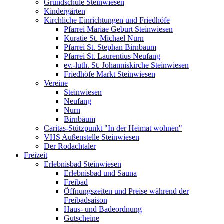
Grundschule Steinwiesen
Kindergärten
Kirchliche Einrichtungen und Friedhöfe
Pfarrei Mariae Geburt Steinwiesen
Kuratie St. Michael Nurn
Pfarrei St. Stephan Birnbaum
Pfarrei St. Laurentius Neufang
ev.-luth. St. Johanniskirche Steinwiesen
Friedhöfe Markt Steinwiesen
Vereine
Steinwiesen
Neufang
Nurn
Birnbaum
Caritas-Stützpunkt "In der Heimat wohnen"
VHS Außenstelle Steinwiesen
Der Rodachtaler
Freizeit
Erlebnisbad Steinwiesen
Erlebnisbad und Sauna
Freibad
Öffnungszeiten und Preise während der
Freibadsaison
Haus- und Badeordnung
Gutscheine