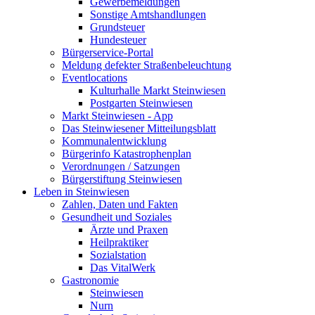
Gewerbemeldungen
Sonstige Amtshandlungen
Grundsteuer
Hundesteuer
Bürgerservice-Portal
Meldung defekter Straßenbeleuchtung
Eventlocations
Kulturhalle Markt Steinwiesen
Postgarten Steinwiesen
Markt Steinwiesen - App
Das Steinwiesener Mitteilungsblatt
Kommunalentwicklung
Bürgerinfo Katastrophenplan
Verordnungen / Satzungen
Bürgerstiftung Steinwiesen
Leben in Steinwiesen
Zahlen, Daten und Fakten
Gesundheit und Soziales
Ärzte und Praxen
Heilpraktiker
Sozialstation
Das VitalWerk
Gastronomie
Steinwiesen
Nurn