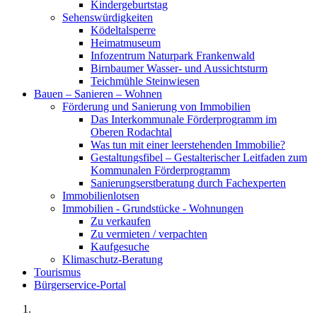
Kindergeburtstag
Sehenswürdigkeiten
Ködeltalsperre
Heimatmuseum
Infozentrum Naturpark Frankenwald
Birnbaumer Wasser- und Aussichtsturm
Teichmühle Steinwiesen
Bauen – Sanieren – Wohnen
Förderung und Sanierung von Immobilien
Das Interkommunale Förderprogramm im
Oberen Rodachtal
Was tun mit einer leerstehenden Immobilie?
Gestaltungsfibel – Gestalterischer Leitfaden zum
Kommunalen Förderprogramm
Sanierungserstberatung durch Fachexperten
Immobilienlotsen
Immobilien - Grundstücke - Wohnungen
Zu verkaufen
Zu vermieten / verpachten
Kaufgesuche
Klimaschutz-Beratung
Tourismus
Bürgerservice-Portal