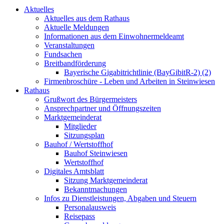
Aktuelles
Aktuelles aus dem Rathaus
Aktuelle Meldungen
Informationen aus dem Einwohnermeldeamt
Veranstaltungen
Fundsachen
Breitbandförderung
Bayerische Gigabitrichtlinie (BayGibitR-2) (2)
Firmenbroschüre - Leben und Arbeiten in Steinwiesen
Rathaus
Grußwort des Bürgermeisters
Ansprechpartner und Öffnungszeiten
Marktgemeinderat
Mitglieder
Sitzungsplan
Bauhof / Wertstoffhof
Bauhof Steinwiesen
Wertstoffhof
Digitales Amtsblatt
Sitzung Marktgemeinderat
Bekanntmachungen
Infos zu Dienstleistungen, Abgaben und Steuern
Personalausweis
Reisepass