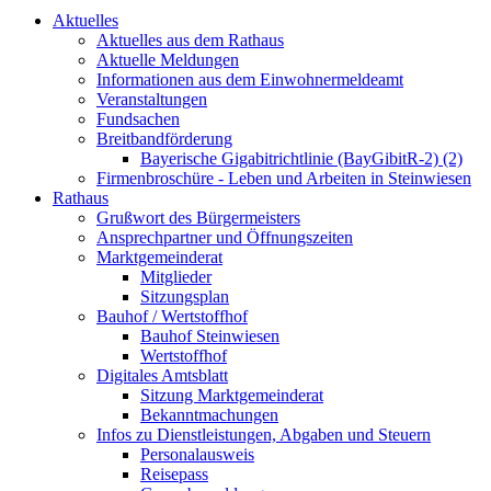
Aktuelles
Aktuelles aus dem Rathaus
Aktuelle Meldungen
Informationen aus dem Einwohnermeldeamt
Veranstaltungen
Fundsachen
Breitbandförderung
Bayerische Gigabitrichtlinie (BayGibitR-2) (2)
Firmenbroschüre - Leben und Arbeiten in Steinwiesen
Rathaus
Grußwort des Bürgermeisters
Ansprechpartner und Öffnungszeiten
Marktgemeinderat
Mitglieder
Sitzungsplan
Bauhof / Wertstoffhof
Bauhof Steinwiesen
Wertstoffhof
Digitales Amtsblatt
Sitzung Marktgemeinderat
Bekanntmachungen
Infos zu Dienstleistungen, Abgaben und Steuern
Personalausweis
Reisepass