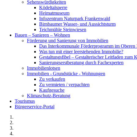
Sehenswürdigkeiten
Ködeltalsperre
Heimatmuseum
Infozentrum Naturpark Frankenwald
Birnbaumer Wasser- und Aussichtsturm
Teichmühle Steinwiesen
Bauen – Sanieren – Wohnen
Förderung und Sanierung von Immobilien
Das Interkommunale Förderprogramm im Oberen 
Was tun mit einer leerstehenden Immobilie?
Gestaltungsfibel – Gestalterischer Leitfaden z
Sanierungserstberatung durch Fachexperten
Immobilienlotsen
Immobilien - Grundstücke - Wohnungen
Zu verkaufen
Zu vermieten / verpachten
Kaufgesuche
Klimaschutz-Beratung
Tourismus
Bürgerservice-Portal