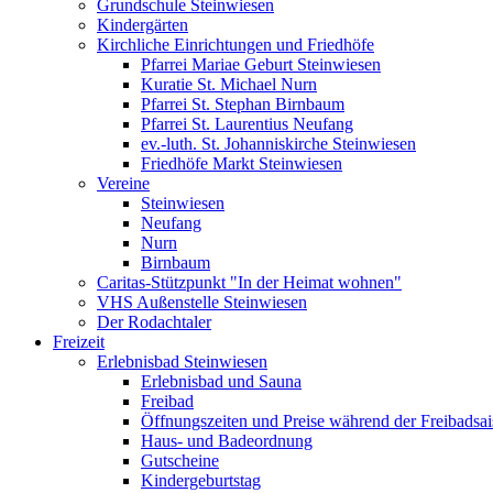
Grundschule Steinwiesen
Kindergärten
Kirchliche Einrichtungen und Friedhöfe
Pfarrei Mariae Geburt Steinwiesen
Kuratie St. Michael Nurn
Pfarrei St. Stephan Birnbaum
Pfarrei St. Laurentius Neufang
ev.-luth. St. Johanniskirche Steinwiesen
Friedhöfe Markt Steinwiesen
Vereine
Steinwiesen
Neufang
Nurn
Birnbaum
Caritas-Stützpunkt "In der Heimat wohnen"
VHS Außenstelle Steinwiesen
Der Rodachtaler
Freizeit
Erlebnisbad Steinwiesen
Erlebnisbad und Sauna
Freibad
Öffnungszeiten und Preise während der Freibadsa
Haus- und Badeordnung
Gutscheine
Kindergeburtstag