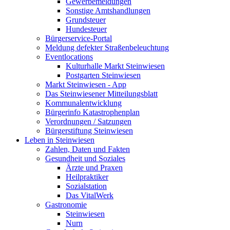
Gewerbemeldungen
Sonstige Amtshandlungen
Grundsteuer
Hundesteuer
Bürgerservice-Portal
Meldung defekter Straßenbeleuchtung
Eventlocations
Kulturhalle Markt Steinwiesen
Postgarten Steinwiesen
Markt Steinwiesen - App
Das Steinwiesener Mitteilungsblatt
Kommunalentwicklung
Bürgerinfo Katastrophenplan
Verordnungen / Satzungen
Bürgerstiftung Steinwiesen
Leben in Steinwiesen
Zahlen, Daten und Fakten
Gesundheit und Soziales
Ärzte und Praxen
Heilpraktiker
Sozialstation
Das VitalWerk
Gastronomie
Steinwiesen
Nurn