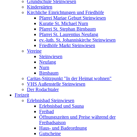
Grundschule Steinwiesen
Kindergärten
Kirchliche Einrichtungen und Friedhöfe
Pfarrei Mariae Geburt Steinwiesen
Kuratie St. Michael Nurn
Pfarrei St. Stephan Birnbaum
Pfarrei St. Laurentius Neufang
ev.-luth. St. Johanniskirche Steinwiesen
Friedhöfe Markt Steinwiesen
Vereine
Steinwiesen
Neufang
Nurn
Birnbaum
Caritas-Stützpunkt "In der Heimat wohnen"
VHS Außenstelle Steinwiesen
Der Rodachtaler
Freizeit
Erlebnisbad Steinwiesen
Erlebnisbad und Sauna
Freibad
Öffnungszeiten und Preise während der
Freibadsaison
Haus- und Badeordnung
Gutscheine