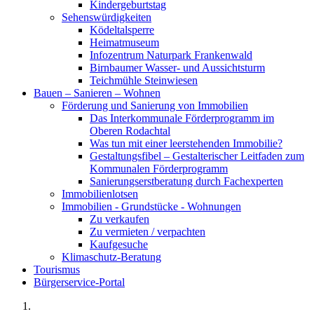
Kindergeburtstag
Sehenswürdigkeiten
Ködeltalsperre
Heimatmuseum
Infozentrum Naturpark Frankenwald
Birnbaumer Wasser- und Aussichtsturm
Teichmühle Steinwiesen
Bauen – Sanieren – Wohnen
Förderung und Sanierung von Immobilien
Das Interkommunale Förderprogramm im
Oberen Rodachtal
Was tun mit einer leerstehenden Immobilie?
Gestaltungsfibel – Gestalterischer Leitfaden zum
Kommunalen Förderprogramm
Sanierungserstberatung durch Fachexperten
Immobilienlotsen
Immobilien - Grundstücke - Wohnungen
Zu verkaufen
Zu vermieten / verpachten
Kaufgesuche
Klimaschutz-Beratung
Tourismus
Bürgerservice-Portal