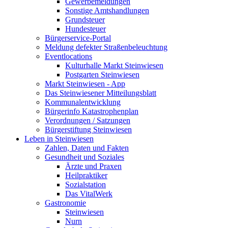
Gewerbemeldungen
Sonstige Amtshandlungen
Grundsteuer
Hundesteuer
Bürgerservice-Portal
Meldung defekter Straßenbeleuchtung
Eventlocations
Kulturhalle Markt Steinwiesen
Postgarten Steinwiesen
Markt Steinwiesen - App
Das Steinwiesener Mitteilungsblatt
Kommunalentwicklung
Bürgerinfo Katastrophenplan
Verordnungen / Satzungen
Bürgerstiftung Steinwiesen
Leben in Steinwiesen
Zahlen, Daten und Fakten
Gesundheit und Soziales
Ärzte und Praxen
Heilpraktiker
Sozialstation
Das VitalWerk
Gastronomie
Steinwiesen
Nurn