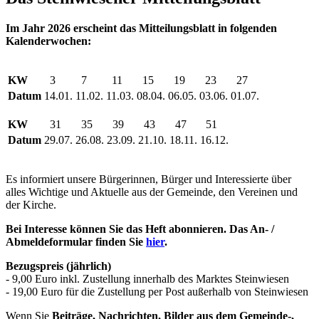
Im Jahr 2026 erscheint das Mitteilungsblatt in folgenden
Kalenderwochen:
KW
3
7
11
15
19
23
27
Datum
14.01.
11.02.
11.03.
08.04.
06.05.
03.06.
01.07.
KW
31
35
39
43
47
51
Datum
29.07.
26.08.
23.09.
21.10.
18.11.
16.12.
Es informiert unsere Bürgerinnen, Bürger und Interessierte über
alles Wichtige und Aktuelle aus der Gemeinde, den Vereinen und
der Kirche.
Bei Interesse können Sie das Heft abonnieren. Das An- /
Abmeldeformular finden Sie
hier
.
Bezugspreis (jährlich)
- 9,00 Euro inkl. Zustellung innerhalb des Marktes Steinwiesen
- 19,00 Euro für die Zustellung per Post außerhalb von Steinwiesen
Wenn Sie
Beiträge, Nachrichten, Bilder aus dem Gemeinde-,