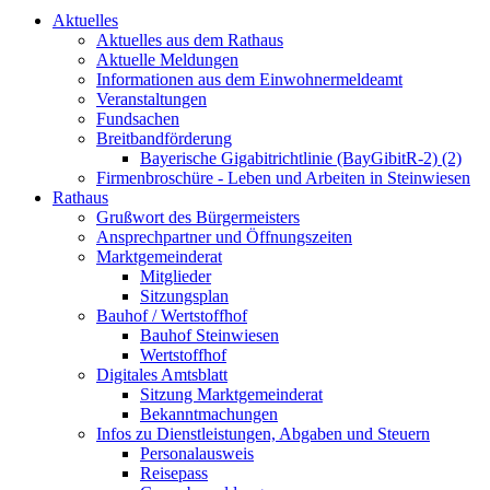
Aktuelles
Aktuelles aus dem Rathaus
Aktuelle Meldungen
Informationen aus dem Einwohnermeldeamt
Veranstaltungen
Fundsachen
Breitbandförderung
Bayerische Gigabitrichtlinie (BayGibitR-2) (2)
Firmenbroschüre - Leben und Arbeiten in Steinwiesen
Rathaus
Grußwort des Bürgermeisters
Ansprechpartner und Öffnungszeiten
Marktgemeinderat
Mitglieder
Sitzungsplan
Bauhof / Wertstoffhof
Bauhof Steinwiesen
Wertstoffhof
Digitales Amtsblatt
Sitzung Marktgemeinderat
Bekanntmachungen
Infos zu Dienstleistungen, Abgaben und Steuern
Personalausweis
Reisepass