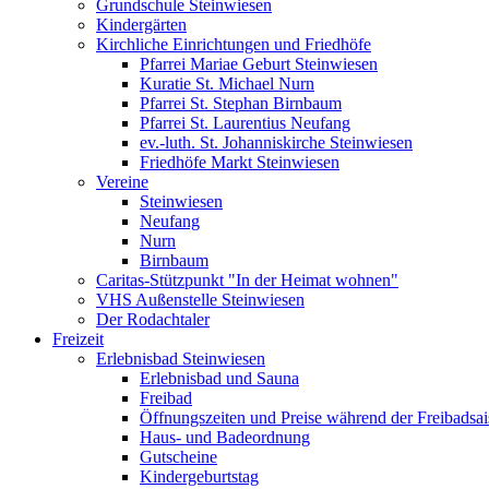
Grundschule Steinwiesen
Kindergärten
Kirchliche Einrichtungen und Friedhöfe
Pfarrei Mariae Geburt Steinwiesen
Kuratie St. Michael Nurn
Pfarrei St. Stephan Birnbaum
Pfarrei St. Laurentius Neufang
ev.-luth. St. Johanniskirche Steinwiesen
Friedhöfe Markt Steinwiesen
Vereine
Steinwiesen
Neufang
Nurn
Birnbaum
Caritas-Stützpunkt "In der Heimat wohnen"
VHS Außenstelle Steinwiesen
Der Rodachtaler
Freizeit
Erlebnisbad Steinwiesen
Erlebnisbad und Sauna
Freibad
Öffnungszeiten und Preise während der Freibadsa
Haus- und Badeordnung
Gutscheine
Kindergeburtstag