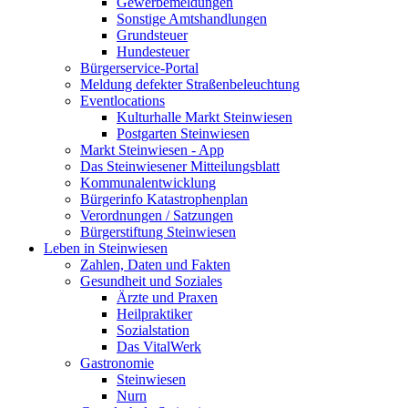
Gewerbemeldungen
Sonstige Amtshandlungen
Grundsteuer
Hundesteuer
Bürgerservice-Portal
Meldung defekter Straßenbeleuchtung
Eventlocations
Kulturhalle Markt Steinwiesen
Postgarten Steinwiesen
Markt Steinwiesen - App
Das Steinwiesener Mitteilungsblatt
Kommunalentwicklung
Bürgerinfo Katastrophenplan
Verordnungen / Satzungen
Bürgerstiftung Steinwiesen
Leben in Steinwiesen
Zahlen, Daten und Fakten
Gesundheit und Soziales
Ärzte und Praxen
Heilpraktiker
Sozialstation
Das VitalWerk
Gastronomie
Steinwiesen
Nurn