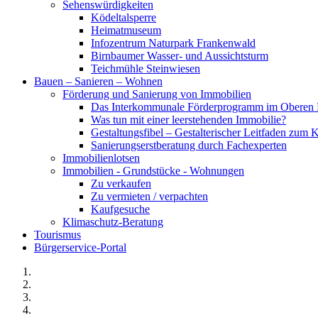
Sehenswürdigkeiten
Ködeltalsperre
Heimatmuseum
Infozentrum Naturpark Frankenwald
Birnbaumer Wasser- und Aussichtsturm
Teichmühle Steinwiesen
Bauen – Sanieren – Wohnen
Förderung und Sanierung von Immobilien
Das Interkommunale Förderprogramm im Oberen 
Was tun mit einer leerstehenden Immobilie?
Gestaltungsfibel – Gestalterischer Leitfaden z
Sanierungserstberatung durch Fachexperten
Immobilienlotsen
Immobilien - Grundstücke - Wohnungen
Zu verkaufen
Zu vermieten / verpachten
Kaufgesuche
Klimaschutz-Beratung
Tourismus
Bürgerservice-Portal