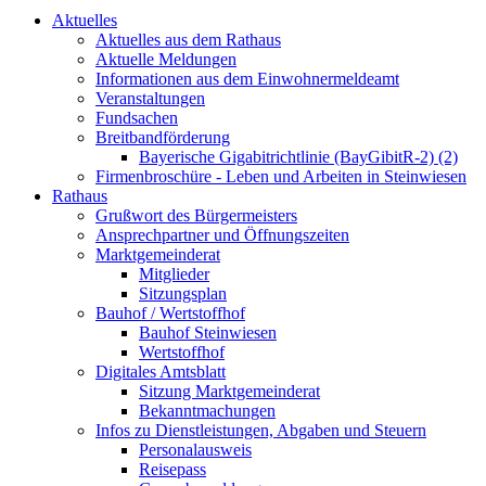
Aktuelles
Aktuelles aus dem Rathaus
Aktuelle Meldungen
Informationen aus dem Einwohnermeldeamt
Veranstaltungen
Fundsachen
Breitbandförderung
Bayerische Gigabitrichtlinie (BayGibitR-2) (2)
Firmenbroschüre - Leben und Arbeiten in Steinwiesen
Rathaus
Grußwort des Bürgermeisters
Ansprechpartner und Öffnungszeiten
Marktgemeinderat
Mitglieder
Sitzungsplan
Bauhof / Wertstoffhof
Bauhof Steinwiesen
Wertstoffhof
Digitales Amtsblatt
Sitzung Marktgemeinderat
Bekanntmachungen
Infos zu Dienstleistungen, Abgaben und Steuern
Personalausweis
Reisepass