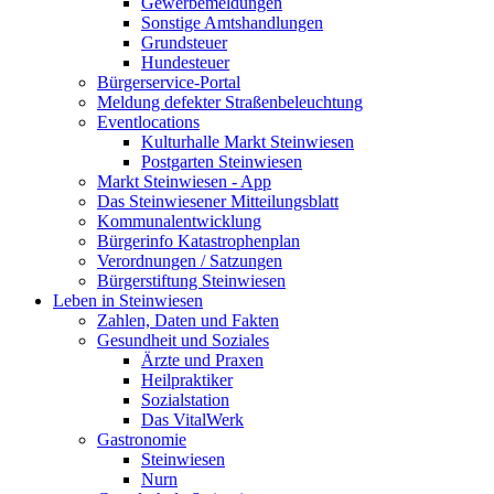
Gewerbemeldungen
Sonstige Amtshandlungen
Grundsteuer
Hundesteuer
Bürgerservice-Portal
Meldung defekter Straßenbeleuchtung
Eventlocations
Kulturhalle Markt Steinwiesen
Postgarten Steinwiesen
Markt Steinwiesen - App
Das Steinwiesener Mitteilungsblatt
Kommunalentwicklung
Bürgerinfo Katastrophenplan
Verordnungen / Satzungen
Bürgerstiftung Steinwiesen
Leben in Steinwiesen
Zahlen, Daten und Fakten
Gesundheit und Soziales
Ärzte und Praxen
Heilpraktiker
Sozialstation
Das VitalWerk
Gastronomie
Steinwiesen
Nurn