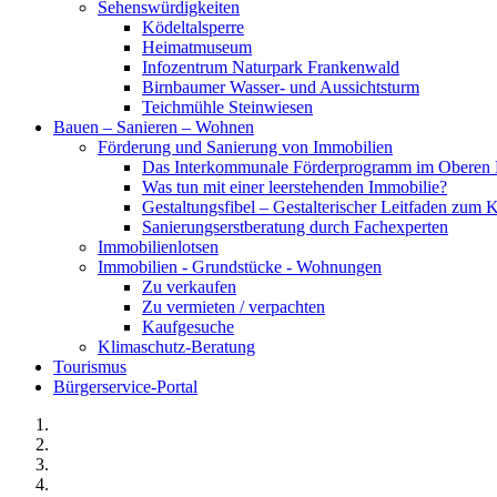
Sehenswürdigkeiten
Ködeltalsperre
Heimatmuseum
Infozentrum Naturpark Frankenwald
Birnbaumer Wasser- und Aussichtsturm
Teichmühle Steinwiesen
Bauen – Sanieren – Wohnen
Förderung und Sanierung von Immobilien
Das Interkommunale Förderprogramm im Oberen 
Was tun mit einer leerstehenden Immobilie?
Gestaltungsfibel – Gestalterischer Leitfaden z
Sanierungserstberatung durch Fachexperten
Immobilienlotsen
Immobilien - Grundstücke - Wohnungen
Zu verkaufen
Zu vermieten / verpachten
Kaufgesuche
Klimaschutz-Beratung
Tourismus
Bürgerservice-Portal