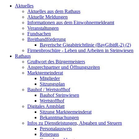
Aktuelles
Aktuelles aus dem Rathaus
Aktuelle Meldungen
Informationen aus dem Einwohnermeldeamt
Veranstaltungen
Fundsachen
Breitbandförderung
Bayerische Gigabitrichtlinie (BayGibitR-2) (2)
Firmenbroschüre - Leben und Arbeiten in Steinwiesen
Rathaus
Grußwort des Bürgermeisters
Ansprechpartner und Öffnungszeiten
Marktgemeinderat
Mitglieder
Sitzungsplan
Bauhof / Wertstoffhof
Bauhof Steinwiesen
Wertstoffhof
Digitales Amtsblatt
Sitzung Marktgemeinderat
Bekanntmachungen
Infos zu Dienstleistungen, Abgaben und Steuern
Personalausweis
Reisepass