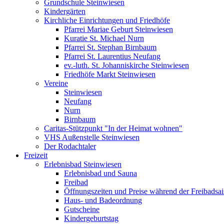
Grundschule Steinwiesen
Kindergärten
Kirchliche Einrichtungen und Friedhöfe
Pfarrei Mariae Geburt Steinwiesen
Kuratie St. Michael Nurn
Pfarrei St. Stephan Birnbaum
Pfarrei St. Laurentius Neufang
ev.-luth. St. Johanniskirche Steinwiesen
Friedhöfe Markt Steinwiesen
Vereine
Steinwiesen
Neufang
Nurn
Birnbaum
Caritas-Stützpunkt "In der Heimat wohnen"
VHS Außenstelle Steinwiesen
Der Rodachtaler
Freizeit
Erlebnisbad Steinwiesen
Erlebnisbad und Sauna
Freibad
Öffnungszeiten und Preise während der Freibadsa
Haus- und Badeordnung
Gutscheine
Kindergeburtstag