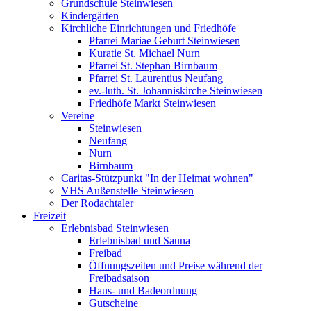
Grundschule Steinwiesen
Kindergärten
Kirchliche Einrichtungen und Friedhöfe
Pfarrei Mariae Geburt Steinwiesen
Kuratie St. Michael Nurn
Pfarrei St. Stephan Birnbaum
Pfarrei St. Laurentius Neufang
ev.-luth. St. Johanniskirche Steinwiesen
Friedhöfe Markt Steinwiesen
Vereine
Steinwiesen
Neufang
Nurn
Birnbaum
Caritas-Stützpunkt "In der Heimat wohnen"
VHS Außenstelle Steinwiesen
Der Rodachtaler
Freizeit
Erlebnisbad Steinwiesen
Erlebnisbad und Sauna
Freibad
Öffnungszeiten und Preise während der
Freibadsaison
Haus- und Badeordnung
Gutscheine