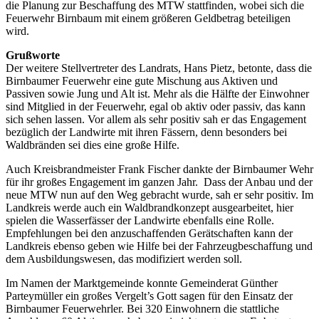
die Planung zur Beschaffung des MTW stattfinden, wobei sich die
Feuerwehr Birnbaum mit einem größeren Geldbetrag beteiligen
wird.
Grußworte
Der weitere Stellvertreter des Landrats, Hans Pietz, betonte, dass die
Birnbaumer Feuerwehr eine gute Mischung aus Aktiven und
Passiven sowie Jung und Alt ist. Mehr als die Hälfte der Einwohner
sind Mitglied in der Feuerwehr, egal ob aktiv oder passiv, das kann
sich sehen lassen. Vor allem als sehr positiv sah er das Engagement
bezüglich der Landwirte mit ihren Fässern, denn besonders bei
Waldbränden sei dies eine große Hilfe.
Auch Kreisbrandmeister Frank Fischer dankte der Birnbaumer Wehr
für ihr großes Engagement im ganzen Jahr. Dass der Anbau und der
neue MTW nun auf den Weg gebracht wurde, sah er sehr positiv. Im
Landkreis werde auch ein Waldbrandkonzept ausgearbeitet, hier
spielen die Wasserfässer der Landwirte ebenfalls eine Rolle.
Empfehlungen bei den anzuschaffenden Gerätschaften kann der
Landkreis ebenso geben wie Hilfe bei der Fahrzeugbeschaffung und
dem Ausbildungswesen, das modifiziert werden soll.
Im Namen der Marktgemeinde konnte Gemeinderat Günther
Parteymüller ein großes Vergelt’s Gott sagen für den Einsatz der
Birnbaumer Feuerwehrler. Bei 320 Einwohnern die stattliche