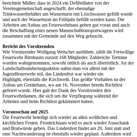
berichtete Müller, dass in 2024 ein Defibrillator von der
Vereinsgemeinschaft angeschafft, der ehemalige
Trinkwasserbehälter am Wasserturm mit Löschwasser gefüllt wurde
und auch der Wasserturm im Frühjahr befüllt werden kann. Die
Arbeiten am Anbau am Feuerwehrhaus gehen gut voran und auch
die Beschaffung eines neuen Mannschafttransportwagens wird
zusammen mit der Gemeinde auf den Weg gebracht.
Bericht des Vorsitzenden
Wie Vorsitzender Wolfgang Welscher ausführte, zählt die Freiwillige
Feuerwehr Birnbaum zurzeit 168 Mitglieder. Zahlreiche Termine
wurden wahrgenommen, sowohl örtlich als auch überörtlich. An der
Landschaftssäuberungsaktion nahm man vor allem mit der
Jugendfeuerwehr teil, das Lindenfest war wieder ein
Highlight, ebenfalls die Kirchweih. Das größte Vorhaben ist der
Anbau am Gerätehaus, wo am 16. November bereits Richtfest
gefeiert wurde. Hier galt der Dank des Vorsitzenden den
Feuerwehrdamen, die sich um die Verpflegung während der
Arbeiten und beim Richtfest gekümmert haben.
Vorausschau auf 2025
Die Feuerwehr beteiligt sich wieder an allen weltlichen und
kirchlichen Festen. Fronleichnam wird es auch wieder Ausschank
und Bratwürste geben. Das Lindenfest findet am 20. Juni statt und
eine Nachtwanderung ist ebenfalls wieder geplant. Außerdem wird