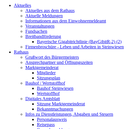
Aktuelles
Aktuelles aus dem Rathaus
Aktuelle Meldungen
Informationen aus dem Einwohnermeldeamt
Veranstaltungen
Fundsachen
Breitbandförderung
Bayerische Gigabitrichtlinie (BayGibitR-2) (2)
Firmenbroschüre - Leben und Arbeiten in Steinwiesen
Rathaus
Grußwort des Bürgermeisters
Ansprechpartner und Öffnungszeiten
Marktgemeinderat
Mitglieder
Sitzungsplan
Bauhof / Wertstoffhof
Bauhof Steinwiesen
Wertstoffhof
Digitales Amtsblatt
Sitzung Marktgemeinderat
Bekanntmachungen
Infos zu Dienstleistungen, Abgaben und Steuern
Personalausweis
Reisepass