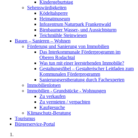
Kindergeburtstag
Sehenswürdigkeiten
Ködeltalsperre
Heimatmuseum
Infozentrum Naturpark Frankenwald
Birnbaumer Wasser- und Aussichtsturm
Teichmühle Steinwiesen
Bauen – Sanieren – Wohnen
Förderung und Sanierung von Immobilien
Das Interkommunale Förderprogramm im
Oberen Rodachtal
Was tun mit einer leerstehenden Immobilie?
Gestaltungsfibel – Gestalterischer Leitfaden zum
Kommunalen Förderprogramm
Sanierungserstberatung durch Fachexperten
Immobilienlotsen
Immobilien - Grundstücke - Wohnungen
Zu verkaufen
Zu vermieten / verpachten
Kaufgesuche
Klimaschutz-Beratung
Tourismus
Bürgerservice-Portal