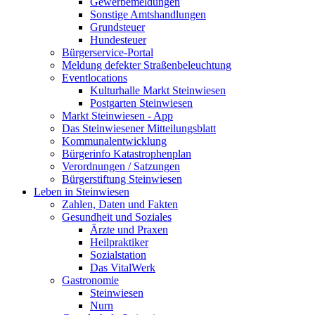
Gewerbemeldungen
Sonstige Amtshandlungen
Grundsteuer
Hundesteuer
Bürgerservice-Portal
Meldung defekter Straßenbeleuchtung
Eventlocations
Kulturhalle Markt Steinwiesen
Postgarten Steinwiesen
Markt Steinwiesen - App
Das Steinwiesener Mitteilungsblatt
Kommunalentwicklung
Bürgerinfo Katastrophenplan
Verordnungen / Satzungen
Bürgerstiftung Steinwiesen
Leben in Steinwiesen
Zahlen, Daten und Fakten
Gesundheit und Soziales
Ärzte und Praxen
Heilpraktiker
Sozialstation
Das VitalWerk
Gastronomie
Steinwiesen
Nurn