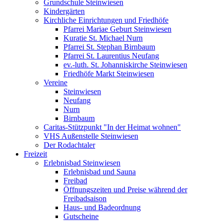
Grundschule Steinwiesen
Kindergärten
Kirchliche Einrichtungen und Friedhöfe
Pfarrei Mariae Geburt Steinwiesen
Kuratie St. Michael Nurn
Pfarrei St. Stephan Birnbaum
Pfarrei St. Laurentius Neufang
ev.-luth. St. Johanniskirche Steinwiesen
Friedhöfe Markt Steinwiesen
Vereine
Steinwiesen
Neufang
Nurn
Birnbaum
Caritas-Stützpunkt "In der Heimat wohnen"
VHS Außenstelle Steinwiesen
Der Rodachtaler
Freizeit
Erlebnisbad Steinwiesen
Erlebnisbad und Sauna
Freibad
Öffnungszeiten und Preise während der
Freibadsaison
Haus- und Badeordnung
Gutscheine