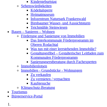
Kindergeburtstag
Sehenswürdigkeiten
Ködeltalsperre
Heimatmuseum
Infozentrum Naturpark Frankenwald
Birnbaumer Wasser- und Aussichtsturm
Teichmühle Steinwiesen
Bauen – Sanieren – Wohnen
Förderung und Sanierung von Immobilien
Das Interkommunale Förderprogramm im
Oberen Rodachtal
Was tun mit einer leerstehenden Immobilie?
Gestaltungsfibel – Gestalterischer Leitfaden zum
Kommunalen Förderprogramm
Sanierungserstberatung durch Fachexperten
Immobilienlotsen
Immobilien - Grundstücke - Wohnungen
Zu verkaufen
Zu vermieten / verpachten
Kaufgesuche
Klimaschutz-Beratung
Tourismus
Bürgerservice-Portal