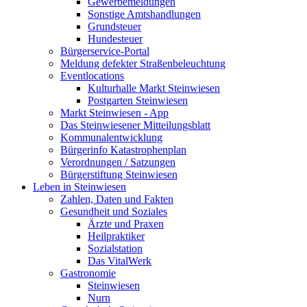
Gewerbemeldungen
Sonstige Amtshandlungen
Grundsteuer
Hundesteuer
Bürgerservice-Portal
Meldung defekter Straßenbeleuchtung
Eventlocations
Kulturhalle Markt Steinwiesen
Postgarten Steinwiesen
Markt Steinwiesen - App
Das Steinwiesener Mitteilungsblatt
Kommunalentwicklung
Bürgerinfo Katastrophenplan
Verordnungen / Satzungen
Bürgerstiftung Steinwiesen
Leben in Steinwiesen
Zahlen, Daten und Fakten
Gesundheit und Soziales
Ärzte und Praxen
Heilpraktiker
Sozialstation
Das VitalWerk
Gastronomie
Steinwiesen
Nurn