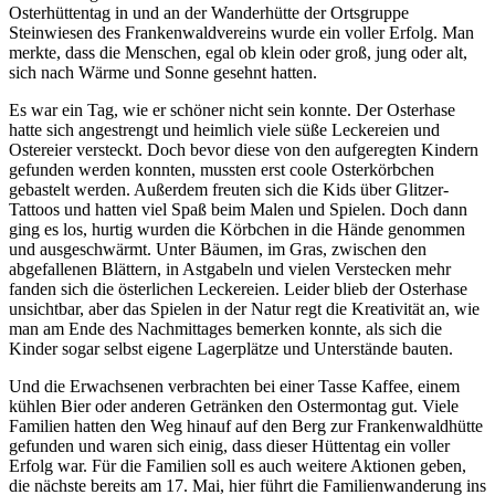
Osterhüttentag in und an der Wanderhütte der Ortsgruppe
Steinwiesen des Frankenwaldvereins wurde ein voller Erfolg. Man
merkte, dass die Menschen, egal ob klein oder groß, jung oder alt,
sich nach Wärme und Sonne gesehnt hatten.
Es war ein Tag, wie er schöner nicht sein konnte. Der Osterhase
hatte sich angestrengt und heimlich viele süße Leckereien und
Ostereier versteckt. Doch bevor diese von den aufgeregten Kindern
gefunden werden konnten, mussten erst coole Osterkörbchen
gebastelt werden. Außerdem freuten sich die Kids über Glitzer-
Tattoos und hatten viel Spaß beim Malen und Spielen. Doch dann
ging es los, hurtig wurden die Körbchen in die Hände genommen
und ausgeschwärmt. Unter Bäumen, im Gras, zwischen den
abgefallenen Blättern, in Astgabeln und vielen Verstecken mehr
fanden sich die österlichen Leckereien. Leider blieb der Osterhase
unsichtbar, aber das Spielen in der Natur regt die Kreativität an, wie
man am Ende des Nachmittages bemerken konnte, als sich die
Kinder sogar selbst eigene Lagerplätze und Unterstände bauten.
Und die Erwachsenen verbrachten bei einer Tasse Kaffee, einem
kühlen Bier oder anderen Getränken den Ostermontag gut. Viele
Familien hatten den Weg hinauf auf den Berg zur Frankenwaldhütte
gefunden und waren sich einig, dass dieser Hüttentag ein voller
Erfolg war. Für die Familien soll es auch weitere Aktionen geben,
die nächste bereits am 17. Mai, hier führt die Familienwanderung ins