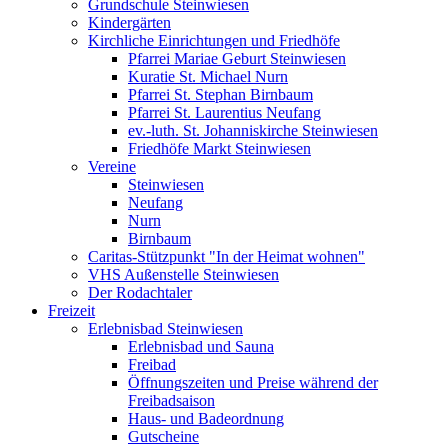
Grundschule Steinwiesen
Kindergärten
Kirchliche Einrichtungen und Friedhöfe
Pfarrei Mariae Geburt Steinwiesen
Kuratie St. Michael Nurn
Pfarrei St. Stephan Birnbaum
Pfarrei St. Laurentius Neufang
ev.-luth. St. Johanniskirche Steinwiesen
Friedhöfe Markt Steinwiesen
Vereine
Steinwiesen
Neufang
Nurn
Birnbaum
Caritas-Stützpunkt "In der Heimat wohnen"
VHS Außenstelle Steinwiesen
Der Rodachtaler
Freizeit
Erlebnisbad Steinwiesen
Erlebnisbad und Sauna
Freibad
Öffnungszeiten und Preise während der
Freibadsaison
Haus- und Badeordnung
Gutscheine