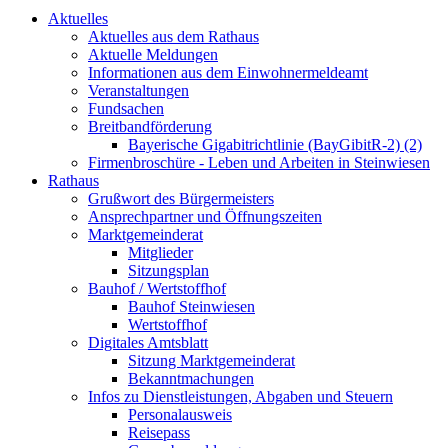
Aktuelles
Aktuelles aus dem Rathaus
Aktuelle Meldungen
Informationen aus dem Einwohnermeldeamt
Veranstaltungen
Fundsachen
Breitbandförderung
Bayerische Gigabitrichtlinie (BayGibitR-2) (2)
Firmenbroschüre - Leben und Arbeiten in Steinwiesen
Rathaus
Grußwort des Bürgermeisters
Ansprechpartner und Öffnungszeiten
Marktgemeinderat
Mitglieder
Sitzungsplan
Bauhof / Wertstoffhof
Bauhof Steinwiesen
Wertstoffhof
Digitales Amtsblatt
Sitzung Marktgemeinderat
Bekanntmachungen
Infos zu Dienstleistungen, Abgaben und Steuern
Personalausweis
Reisepass