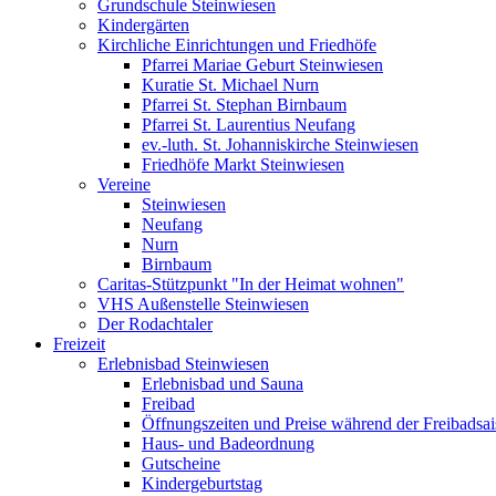
Grundschule Steinwiesen
Kindergärten
Kirchliche Einrichtungen und Friedhöfe
Pfarrei Mariae Geburt Steinwiesen
Kuratie St. Michael Nurn
Pfarrei St. Stephan Birnbaum
Pfarrei St. Laurentius Neufang
ev.-luth. St. Johanniskirche Steinwiesen
Friedhöfe Markt Steinwiesen
Vereine
Steinwiesen
Neufang
Nurn
Birnbaum
Caritas-Stützpunkt "In der Heimat wohnen"
VHS Außenstelle Steinwiesen
Der Rodachtaler
Freizeit
Erlebnisbad Steinwiesen
Erlebnisbad und Sauna
Freibad
Öffnungszeiten und Preise während der Freibadsa
Haus- und Badeordnung
Gutscheine
Kindergeburtstag