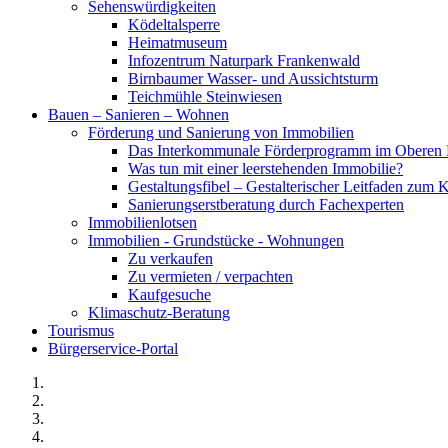
Sehenswürdigkeiten
Ködeltalsperre
Heimatmuseum
Infozentrum Naturpark Frankenwald
Birnbaumer Wasser- und Aussichtsturm
Teichmühle Steinwiesen
Bauen – Sanieren – Wohnen
Förderung und Sanierung von Immobilien
Das Interkommunale Förderprogramm im Oberen 
Was tun mit einer leerstehenden Immobilie?
Gestaltungsfibel – Gestalterischer Leitfaden z
Sanierungserstberatung durch Fachexperten
Immobilienlotsen
Immobilien - Grundstücke - Wohnungen
Zu verkaufen
Zu vermieten / verpachten
Kaufgesuche
Klimaschutz-Beratung
Tourismus
Bürgerservice-Portal