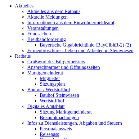
Aktuelles
Aktuelles aus dem Rathaus
Aktuelle Meldungen
Informationen aus dem Einwohnermeldeamt
Veranstaltungen
Fundsachen
Breitbandförderung
Bayerische Gigabitrichtlinie (BayGibitR-2) (2)
Firmenbroschüre - Leben und Arbeiten in Steinwiesen
Rathaus
Grußwort des Bürgermeisters
Ansprechpartner und Öffnungszeiten
Marktgemeinderat
Mitglieder
Sitzungsplan
Bauhof / Wertstoffhof
Bauhof Steinwiesen
Wertstoffhof
Digitales Amtsblatt
Sitzung Marktgemeinderat
Bekanntmachungen
Infos zu Dienstleistungen, Abgaben und Steuern
Personalausweis
Reisepass