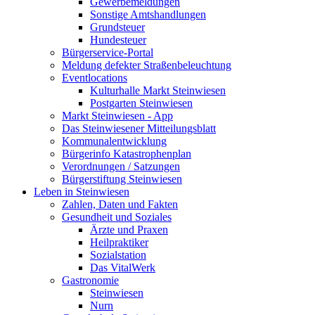
Gewerbemeldungen
Sonstige Amtshandlungen
Grundsteuer
Hundesteuer
Bürgerservice-Portal
Meldung defekter Straßenbeleuchtung
Eventlocations
Kulturhalle Markt Steinwiesen
Postgarten Steinwiesen
Markt Steinwiesen - App
Das Steinwiesener Mitteilungsblatt
Kommunalentwicklung
Bürgerinfo Katastrophenplan
Verordnungen / Satzungen
Bürgerstiftung Steinwiesen
Leben in Steinwiesen
Zahlen, Daten und Fakten
Gesundheit und Soziales
Ärzte und Praxen
Heilpraktiker
Sozialstation
Das VitalWerk
Gastronomie
Steinwiesen
Nurn