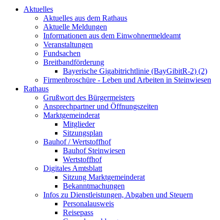
Aktuelles
Aktuelles aus dem Rathaus
Aktuelle Meldungen
Informationen aus dem Einwohnermeldeamt
Veranstaltungen
Fundsachen
Breitbandförderung
Bayerische Gigabitrichtlinie (BayGibitR-2) (2)
Firmenbroschüre - Leben und Arbeiten in Steinwiesen
Rathaus
Grußwort des Bürgermeisters
Ansprechpartner und Öffnungszeiten
Marktgemeinderat
Mitglieder
Sitzungsplan
Bauhof / Wertstoffhof
Bauhof Steinwiesen
Wertstoffhof
Digitales Amtsblatt
Sitzung Marktgemeinderat
Bekanntmachungen
Infos zu Dienstleistungen, Abgaben und Steuern
Personalausweis
Reisepass