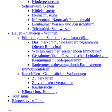
Kindergeburtstag
Sehenswürdigkeiten
Ködeltalsperre
Heimatmuseum
Infozentrum Naturpark Frankenwald
Birnbaumer Wasser- und Aussichtsturm
Teichmühle Steinwiesen
Bauen – Sanieren – Wohnen
Förderung und Sanierung von Immobilien
Das Interkommunale Förderprogramm im
Oberen Rodachtal
Was tun mit einer leerstehenden Immobilie?
Gestaltungsfibel – Gestalterischer Leitfaden zum
Kommunalen Förderprogramm
Sanierungserstberatung durch Fachexperten
Immobilienlotsen
Immobilien - Grundstücke - Wohnungen
Zu verkaufen
Zu vermieten / verpachten
Kaufgesuche
Klimaschutz-Beratung
Tourismus
Bürgerservice-Portal