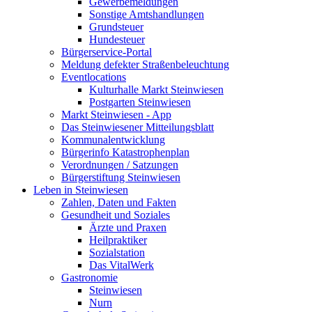
Gewerbemeldungen
Sonstige Amtshandlungen
Grundsteuer
Hundesteuer
Bürgerservice-Portal
Meldung defekter Straßenbeleuchtung
Eventlocations
Kulturhalle Markt Steinwiesen
Postgarten Steinwiesen
Markt Steinwiesen - App
Das Steinwiesener Mitteilungsblatt
Kommunalentwicklung
Bürgerinfo Katastrophenplan
Verordnungen / Satzungen
Bürgerstiftung Steinwiesen
Leben in Steinwiesen
Zahlen, Daten und Fakten
Gesundheit und Soziales
Ärzte und Praxen
Heilpraktiker
Sozialstation
Das VitalWerk
Gastronomie
Steinwiesen
Nurn