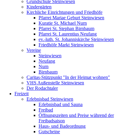
Grundschule Steinwiesen
Kindergärten
Kirchliche Einrichtungen und Friedhöfe
Pfarrei Mariae Geburt Steinwiesen
Kuratie St. Michael Nurn
Pfarrei St. Stephan Birnbaum
Pfarrei St. Laurentius Neufang
ev.-luth. St. Johanniskirche Steinwiesen
Friedhöfe Markt Steinwiesen
Vereine
Steinwiesen
Neufang
Nurn
Birnbaum
Caritas-Stützpunkt "In der Heimat wohnen"
VHS Außenstelle Steinwiesen
Der Rodachtaler
Freizeit
Erlebnisbad Steinwiesen
Erlebnisbad und Sauna
Freibad
Öffnungszeiten und Preise während der
Freibadsaison
Haus- und Badeordnung
Gutscheine