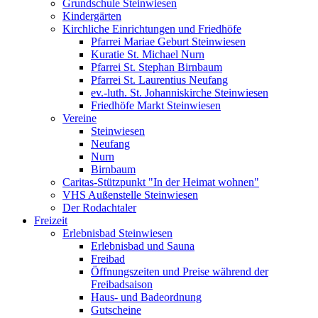
Grundschule Steinwiesen
Kindergärten
Kirchliche Einrichtungen und Friedhöfe
Pfarrei Mariae Geburt Steinwiesen
Kuratie St. Michael Nurn
Pfarrei St. Stephan Birnbaum
Pfarrei St. Laurentius Neufang
ev.-luth. St. Johanniskirche Steinwiesen
Friedhöfe Markt Steinwiesen
Vereine
Steinwiesen
Neufang
Nurn
Birnbaum
Caritas-Stützpunkt "In der Heimat wohnen"
VHS Außenstelle Steinwiesen
Der Rodachtaler
Freizeit
Erlebnisbad Steinwiesen
Erlebnisbad und Sauna
Freibad
Öffnungszeiten und Preise während der
Freibadsaison
Haus- und Badeordnung
Gutscheine