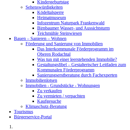
Kindergeburtstag
Sehenswürdigkeiten
Ködeltalsperre
Heimatmuseum
Infozentrum Naturpark Frankenwald
Birnbaumer Wasser- und Aussichtsturm
Teichmühle Steinwiesen
Bauen – Sanieren – Wohnen
Förderung und Sanierung von Immobilien
Das Interkommunale Förderprogramm im
Oberen Rodachtal
Was tun mit einer leerstehenden Immobilie?
Gestaltungsfibel – Gestalterischer Leitfaden zum
Kommunalen Förderprogramm
Sanierungserstberatung durch Fachexperten
Immobilienlotsen
Immobilien - Grundstücke - Wohnungen
Zu verkaufen
Zu vermieten / verpachten
Kaufgesuche
Klimaschutz-Beratung
Tourismus
Bürgerservice-Portal