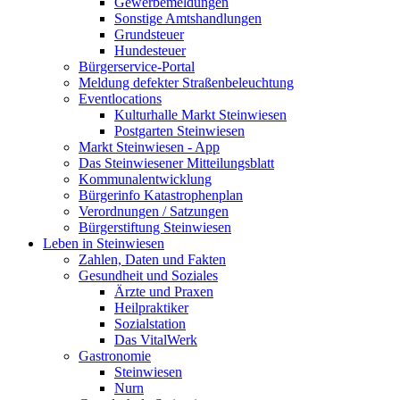
Gewerbemeldungen
Sonstige Amtshandlungen
Grundsteuer
Hundesteuer
Bürgerservice-Portal
Meldung defekter Straßenbeleuchtung
Eventlocations
Kulturhalle Markt Steinwiesen
Postgarten Steinwiesen
Markt Steinwiesen - App
Das Steinwiesener Mitteilungsblatt
Kommunalentwicklung
Bürgerinfo Katastrophenplan
Verordnungen / Satzungen
Bürgerstiftung Steinwiesen
Leben in Steinwiesen
Zahlen, Daten und Fakten
Gesundheit und Soziales
Ärzte und Praxen
Heilpraktiker
Sozialstation
Das VitalWerk
Gastronomie
Steinwiesen
Nurn