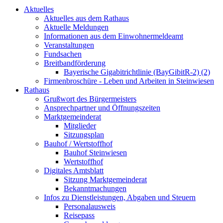
Aktuelles
Aktuelles aus dem Rathaus
Aktuelle Meldungen
Informationen aus dem Einwohnermeldeamt
Veranstaltungen
Fundsachen
Breitbandförderung
Bayerische Gigabitrichtlinie (BayGibitR-2) (2)
Firmenbroschüre - Leben und Arbeiten in Steinwiesen
Rathaus
Grußwort des Bürgermeisters
Ansprechpartner und Öffnungszeiten
Marktgemeinderat
Mitglieder
Sitzungsplan
Bauhof / Wertstoffhof
Bauhof Steinwiesen
Wertstoffhof
Digitales Amtsblatt
Sitzung Marktgemeinderat
Bekanntmachungen
Infos zu Dienstleistungen, Abgaben und Steuern
Personalausweis
Reisepass