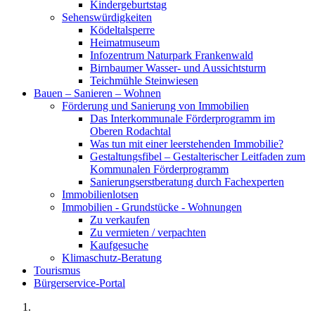
Kindergeburtstag
Sehenswürdigkeiten
Ködeltalsperre
Heimatmuseum
Infozentrum Naturpark Frankenwald
Birnbaumer Wasser- und Aussichtsturm
Teichmühle Steinwiesen
Bauen – Sanieren – Wohnen
Förderung und Sanierung von Immobilien
Das Interkommunale Förderprogramm im
Oberen Rodachtal
Was tun mit einer leerstehenden Immobilie?
Gestaltungsfibel – Gestalterischer Leitfaden zum
Kommunalen Förderprogramm
Sanierungserstberatung durch Fachexperten
Immobilienlotsen
Immobilien - Grundstücke - Wohnungen
Zu verkaufen
Zu vermieten / verpachten
Kaufgesuche
Klimaschutz-Beratung
Tourismus
Bürgerservice-Portal