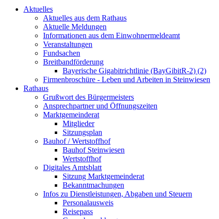
Aktuelles
Aktuelles aus dem Rathaus
Aktuelle Meldungen
Informationen aus dem Einwohnermeldeamt
Veranstaltungen
Fundsachen
Breitbandförderung
Bayerische Gigabitrichtlinie (BayGibitR-2) (2)
Firmenbroschüre - Leben und Arbeiten in Steinwiesen
Rathaus
Grußwort des Bürgermeisters
Ansprechpartner und Öffnungszeiten
Marktgemeinderat
Mitglieder
Sitzungsplan
Bauhof / Wertstoffhof
Bauhof Steinwiesen
Wertstoffhof
Digitales Amtsblatt
Sitzung Marktgemeinderat
Bekanntmachungen
Infos zu Dienstleistungen, Abgaben und Steuern
Personalausweis
Reisepass