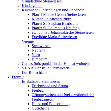
Grundschule Steinwiesen
Kindergärten
Kirchliche Einrichtungen und Friedhöfe
Pfarrei Mariae Geburt Steinwiesen
Kuratie St. Michael Nurn
Pfarrei St. Stephan Birnbaum
Pfarrei St. Laurentius Neufang
ev.-luth. St. Johanniskirche Steinwiesen
Friedhöfe Markt Steinwiesen
Vereine
Steinwiesen
Neufang
Nurn
Birnbaum
Caritas-Stützpunkt "In der Heimat wohnen"
VHS Außenstelle Steinwiesen
Der Rodachtaler
Freizeit
Erlebnisbad Steinwiesen
Erlebnisbad und Sauna
Freibad
Öffnungszeiten und Preise während der
Freibadsaison
Haus- und Badeordnung
Gutscheine