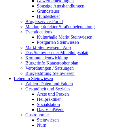
Gewerbemeldungen
Sonstige Amtshandlungen
Grundsteuer
Hundesteuer
Bürgerservice-Portal
Meldung defekter Straßenbeleuchtung
Eventlocations
Kulturhalle Markt Steinwiesen
Postgarten Steinwiesen
Markt Steinwiesen - App
Das Steinwiesener Mitteilungsblatt
Kommunalentwicklung
Bürgerinfo Katastrophenplan
Verordnungen / Satzungen
Bürgerstiftung Steinwiesen
Leben in Steinwiesen
Zahlen, Daten und Fakten
Gesundheit und Soziales
Ärzte und Praxen
Heilpraktiker
Sozialstation
Das VitalWerk
Gastronomie
Steinwiesen
Nurn