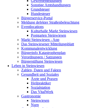
Gewerbemeldungen
Sonstige Amtshandlungen
Grundsteuer
Hundesteuer
Bürgerservice-Portal
Meldung defekter Straßenbeleuchtung
Eventlocations
Kulturhalle Markt Steinwiesen
Postgarten Steinwiesen
Markt Steinwiesen - App
Das Steinwiesener Mitteilungsblatt
Kommunalentwicklung
Bürgerinfo Katastrophenplan
Verordnungen / Satzungen
Bürgerstiftung Steinwiesen
Leben in Steinwiesen
Zahlen, Daten und Fakten
Gesundheit und Soziales
Ärzte und Praxen
Heilpraktiker
Sozialstation
Das VitalWerk
Gastronomie
Steinwiesen
Nurn