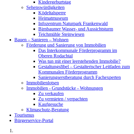
Kindergeburtstag
Sehenswürdigkeiten
Ködeltalsperre
Heimatmuseum
Infozentrum Naturpark Frankenwald
Birnbaumer Wasser- und Aussichtsturm
Teichmühle Steinwiesen
Bauen – Sanieren – Wohnen
Förderung und Sanierung von Immobilien
Das Interkommunale Förderprogramm im
Oberen Rodachtal
Was tun mit einer leerstehenden Immobilie?
Gestaltungsfibel – Gestalterischer Leitfaden zum
Kommunalen Förderprogramm
Sanierungserstberatung durch Fachexperten
Immobilienlotsen
Immobilien - Grundstücke - Wohnungen
Zu verkaufen
Zu vermieten / verpachten
Kaufgesuche
Klimaschutz-Beratung
Tourismus
Bürgerservice-Portal