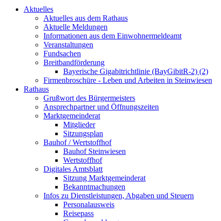
Aktuelles
Aktuelles aus dem Rathaus
Aktuelle Meldungen
Informationen aus dem Einwohnermeldeamt
Veranstaltungen
Fundsachen
Breitbandförderung
Bayerische Gigabitrichtlinie (BayGibitR-2) (2)
Firmenbroschüre - Leben und Arbeiten in Steinwiesen
Rathaus
Grußwort des Bürgermeisters
Ansprechpartner und Öffnungszeiten
Marktgemeinderat
Mitglieder
Sitzungsplan
Bauhof / Wertstoffhof
Bauhof Steinwiesen
Wertstoffhof
Digitales Amtsblatt
Sitzung Marktgemeinderat
Bekanntmachungen
Infos zu Dienstleistungen, Abgaben und Steuern
Personalausweis
Reisepass