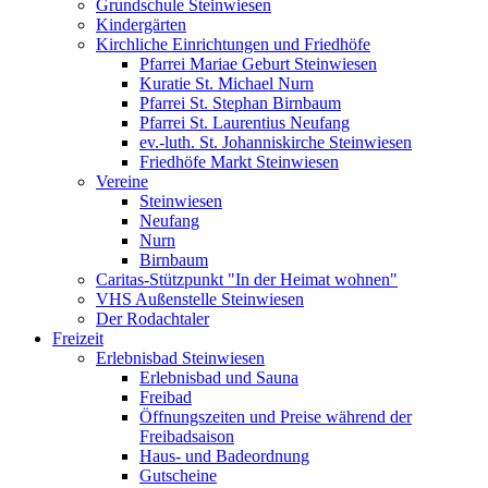
Grundschule Steinwiesen
Kindergärten
Kirchliche Einrichtungen und Friedhöfe
Pfarrei Mariae Geburt Steinwiesen
Kuratie St. Michael Nurn
Pfarrei St. Stephan Birnbaum
Pfarrei St. Laurentius Neufang
ev.-luth. St. Johanniskirche Steinwiesen
Friedhöfe Markt Steinwiesen
Vereine
Steinwiesen
Neufang
Nurn
Birnbaum
Caritas-Stützpunkt "In der Heimat wohnen"
VHS Außenstelle Steinwiesen
Der Rodachtaler
Freizeit
Erlebnisbad Steinwiesen
Erlebnisbad und Sauna
Freibad
Öffnungszeiten und Preise während der
Freibadsaison
Haus- und Badeordnung
Gutscheine