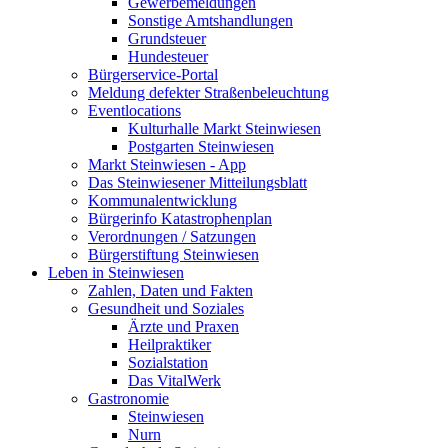
Gewerbemeldungen
Sonstige Amtshandlungen
Grundsteuer
Hundesteuer
Bürgerservice-Portal
Meldung defekter Straßenbeleuchtung
Eventlocations
Kulturhalle Markt Steinwiesen
Postgarten Steinwiesen
Markt Steinwiesen - App
Das Steinwiesener Mitteilungsblatt
Kommunalentwicklung
Bürgerinfo Katastrophenplan
Verordnungen / Satzungen
Bürgerstiftung Steinwiesen
Leben in Steinwiesen
Zahlen, Daten und Fakten
Gesundheit und Soziales
Ärzte und Praxen
Heilpraktiker
Sozialstation
Das VitalWerk
Gastronomie
Steinwiesen
Nurn