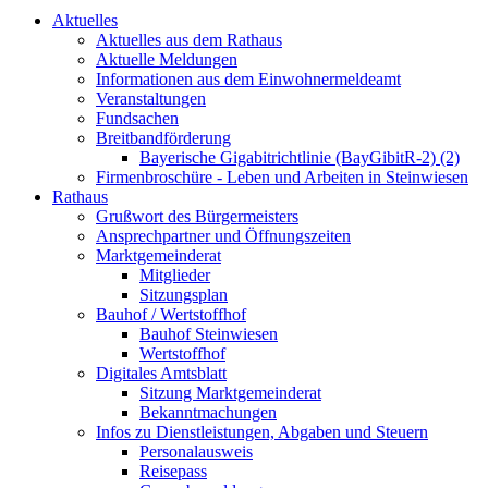
Aktuelles
Aktuelles aus dem Rathaus
Aktuelle Meldungen
Informationen aus dem Einwohnermeldeamt
Veranstaltungen
Fundsachen
Breitbandförderung
Bayerische Gigabitrichtlinie (BayGibitR-2) (2)
Firmenbroschüre - Leben und Arbeiten in Steinwiesen
Rathaus
Grußwort des Bürgermeisters
Ansprechpartner und Öffnungszeiten
Marktgemeinderat
Mitglieder
Sitzungsplan
Bauhof / Wertstoffhof
Bauhof Steinwiesen
Wertstoffhof
Digitales Amtsblatt
Sitzung Marktgemeinderat
Bekanntmachungen
Infos zu Dienstleistungen, Abgaben und Steuern
Personalausweis
Reisepass