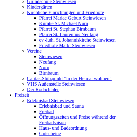
Grundschule Steinwiesen
Kindergärten
Kirchliche Einrichtungen und Friedhöfe
Pfarrei Mariae Geburt Steinwiesen
Kuratie St. Michael Nurn
Pfarrei St. Stephan Birnbaum
Pfarrei St. Laurentius Neufang
ev.-luth. St. Johanniskirche Steinwiesen
Friedhöfe Markt Steinwiesen
Vereine
Steinwiesen
Neufang
Nurn
Birnbaum
Caritas-Stützpunkt "In der Heimat wohnen"
VHS Außenstelle Steinwiesen
Der Rodachtaler
Freizeit
Erlebnisbad Steinwiesen
Erlebnisbad und Sauna
Freibad
Öffnungszeiten und Preise während der
Freibadsaison
Haus- und Badeordnung
Gutscheine