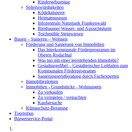
Kindergeburtstag
Sehenswürdigkeiten
Ködeltalsperre
Heimatmuseum
Infozentrum Naturpark Frankenwald
Birnbaumer Wasser- und Aussichtsturm
Teichmühle Steinwiesen
Bauen – Sanieren – Wohnen
Förderung und Sanierung von Immobilien
Das Interkommunale Förderprogramm im
Oberen Rodachtal
Was tun mit einer leerstehenden Immobilie?
Gestaltungsfibel – Gestalterischer Leitfaden zum
Kommunalen Förderprogramm
Sanierungserstberatung durch Fachexperten
Immobilienlotsen
Immobilien - Grundstücke - Wohnungen
Zu verkaufen
Zu vermieten / verpachten
Kaufgesuche
Klimaschutz-Beratung
Tourismus
Bürgerservice-Portal