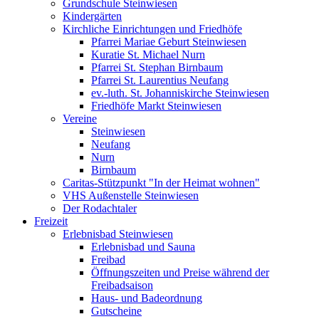
Grundschule Steinwiesen
Kindergärten
Kirchliche Einrichtungen und Friedhöfe
Pfarrei Mariae Geburt Steinwiesen
Kuratie St. Michael Nurn
Pfarrei St. Stephan Birnbaum
Pfarrei St. Laurentius Neufang
ev.-luth. St. Johanniskirche Steinwiesen
Friedhöfe Markt Steinwiesen
Vereine
Steinwiesen
Neufang
Nurn
Birnbaum
Caritas-Stützpunkt "In der Heimat wohnen"
VHS Außenstelle Steinwiesen
Der Rodachtaler
Freizeit
Erlebnisbad Steinwiesen
Erlebnisbad und Sauna
Freibad
Öffnungszeiten und Preise während der
Freibadsaison
Haus- und Badeordnung
Gutscheine