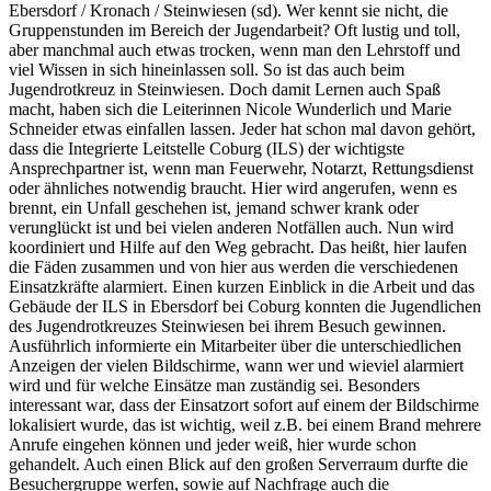
Ebersdorf / Kronach / Steinwiesen (sd). Wer kennt sie nicht, die
Gruppenstunden im Bereich der Jugendarbeit? Oft lustig und toll,
aber manchmal auch etwas trocken, wenn man den Lehrstoff und
viel Wissen in sich hineinlassen soll. So ist das auch beim
Jugendrotkreuz in Steinwiesen. Doch damit Lernen auch Spaß
macht, haben sich die Leiterinnen Nicole Wunderlich und Marie
Schneider etwas einfallen lassen. Jeder hat schon mal davon gehört,
dass die Integrierte Leitstelle Coburg (ILS) der wichtigste
Ansprechpartner ist, wenn man Feuerwehr, Notarzt, Rettungsdienst
oder ähnliches notwendig braucht. Hier wird angerufen, wenn es
brennt, ein Unfall geschehen ist, jemand schwer krank oder
verunglückt ist und bei vielen anderen Notfällen auch. Nun wird
koordiniert und Hilfe auf den Weg gebracht. Das heißt, hier laufen
die Fäden zusammen und von hier aus werden die verschiedenen
Einsatzkräfte alarmiert. Einen kurzen Einblick in die Arbeit und das
Gebäude der ILS in Ebersdorf bei Coburg konnten die Jugendlichen
des Jugendrotkreuzes Steinwiesen bei ihrem Besuch gewinnen.
Ausführlich informierte ein Mitarbeiter über die unterschiedlichen
Anzeigen der vielen Bildschirme, wann wer und wieviel alarmiert
wird und für welche Einsätze man zuständig sei. Besonders
interessant war, dass der Einsatzort sofort auf einem der Bildschirme
lokalisiert wurde, das ist wichtig, weil z.B. bei einem Brand mehrere
Anrufe eingehen können und jeder weiß, hier wurde schon
gehandelt. Auch einen Blick auf den großen Serverraum durfte die
Besuchergruppe werfen, sowie auf Nachfrage auch die