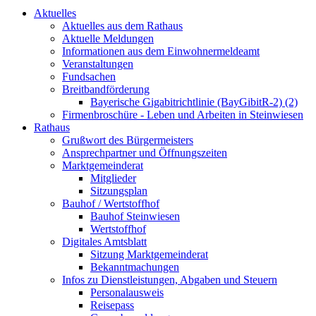
Aktuelles
Aktuelles aus dem Rathaus
Aktuelle Meldungen
Informationen aus dem Einwohnermeldeamt
Veranstaltungen
Fundsachen
Breitbandförderung
Bayerische Gigabitrichtlinie (BayGibitR-2) (2)
Firmenbroschüre - Leben und Arbeiten in Steinwiesen
Rathaus
Grußwort des Bürgermeisters
Ansprechpartner und Öffnungszeiten
Marktgemeinderat
Mitglieder
Sitzungsplan
Bauhof / Wertstoffhof
Bauhof Steinwiesen
Wertstoffhof
Digitales Amtsblatt
Sitzung Marktgemeinderat
Bekanntmachungen
Infos zu Dienstleistungen, Abgaben und Steuern
Personalausweis
Reisepass