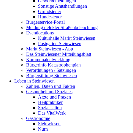
Gewerbemeldungen
Sonstige Amtshandlungen
Grundsteuer
Hundesteuer
Bürgerservice-Portal
Meldung defekter Straßenbeleuchtung
Eventlocations
Kulturhalle Markt Steinwiesen
Postgarten Steinwiesen
Markt Steinwiesen - App
Das Steinwiesener Mitteilungsblatt
Kommunalentwicklung
Bürgerinfo Katastrophenplan
Verordnungen / Satzungen
Bürgerstiftung Steinwiesen
Leben in Steinwiesen
Zahlen, Daten und Fakten
Gesundheit und Soziales
Ärzte und Praxen
Heilpraktiker
Sozialstation
Das VitalWerk
Gastronomie
Steinwiesen
Nurn