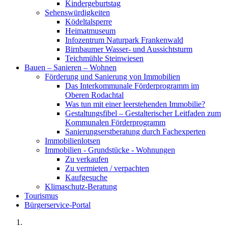
Kindergeburtstag
Sehenswürdigkeiten
Ködeltalsperre
Heimatmuseum
Infozentrum Naturpark Frankenwald
Birnbaumer Wasser- und Aussichtsturm
Teichmühle Steinwiesen
Bauen – Sanieren – Wohnen
Förderung und Sanierung von Immobilien
Das Interkommunale Förderprogramm im
Oberen Rodachtal
Was tun mit einer leerstehenden Immobilie?
Gestaltungsfibel – Gestalterischer Leitfaden zum
Kommunalen Förderprogramm
Sanierungserstberatung durch Fachexperten
Immobilienlotsen
Immobilien - Grundstücke - Wohnungen
Zu verkaufen
Zu vermieten / verpachten
Kaufgesuche
Klimaschutz-Beratung
Tourismus
Bürgerservice-Portal