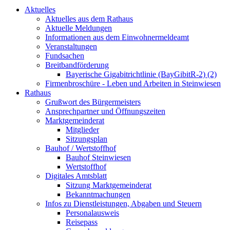
Aktuelles
Aktuelles aus dem Rathaus
Aktuelle Meldungen
Informationen aus dem Einwohnermeldeamt
Veranstaltungen
Fundsachen
Breitbandförderung
Bayerische Gigabitrichtlinie (BayGibitR-2) (2)
Firmenbroschüre - Leben und Arbeiten in Steinwiesen
Rathaus
Grußwort des Bürgermeisters
Ansprechpartner und Öffnungszeiten
Marktgemeinderat
Mitglieder
Sitzungsplan
Bauhof / Wertstoffhof
Bauhof Steinwiesen
Wertstoffhof
Digitales Amtsblatt
Sitzung Marktgemeinderat
Bekanntmachungen
Infos zu Dienstleistungen, Abgaben und Steuern
Personalausweis
Reisepass