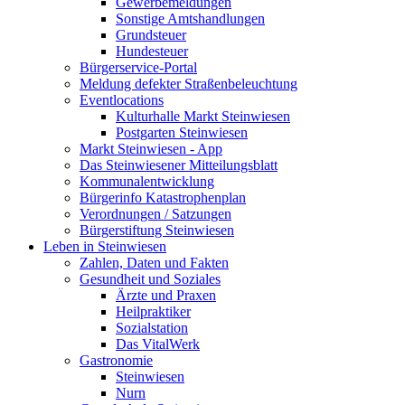
Gewerbemeldungen
Sonstige Amtshandlungen
Grundsteuer
Hundesteuer
Bürgerservice-Portal
Meldung defekter Straßenbeleuchtung
Eventlocations
Kulturhalle Markt Steinwiesen
Postgarten Steinwiesen
Markt Steinwiesen - App
Das Steinwiesener Mitteilungsblatt
Kommunalentwicklung
Bürgerinfo Katastrophenplan
Verordnungen / Satzungen
Bürgerstiftung Steinwiesen
Leben in Steinwiesen
Zahlen, Daten und Fakten
Gesundheit und Soziales
Ärzte und Praxen
Heilpraktiker
Sozialstation
Das VitalWerk
Gastronomie
Steinwiesen
Nurn