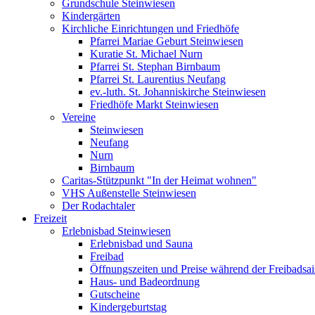
Grundschule Steinwiesen
Kindergärten
Kirchliche Einrichtungen und Friedhöfe
Pfarrei Mariae Geburt Steinwiesen
Kuratie St. Michael Nurn
Pfarrei St. Stephan Birnbaum
Pfarrei St. Laurentius Neufang
ev.-luth. St. Johanniskirche Steinwiesen
Friedhöfe Markt Steinwiesen
Vereine
Steinwiesen
Neufang
Nurn
Birnbaum
Caritas-Stützpunkt "In der Heimat wohnen"
VHS Außenstelle Steinwiesen
Der Rodachtaler
Freizeit
Erlebnisbad Steinwiesen
Erlebnisbad und Sauna
Freibad
Öffnungszeiten und Preise während der Freibadsa
Haus- und Badeordnung
Gutscheine
Kindergeburtstag