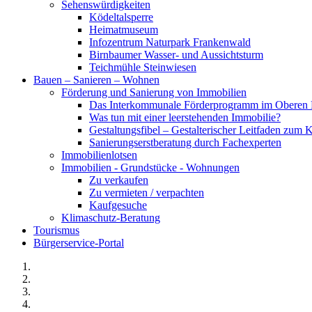
Sehenswürdigkeiten
Ködeltalsperre
Heimatmuseum
Infozentrum Naturpark Frankenwald
Birnbaumer Wasser- und Aussichtsturm
Teichmühle Steinwiesen
Bauen – Sanieren – Wohnen
Förderung und Sanierung von Immobilien
Das Interkommunale Förderprogramm im Oberen 
Was tun mit einer leerstehenden Immobilie?
Gestaltungsfibel – Gestalterischer Leitfaden z
Sanierungserstberatung durch Fachexperten
Immobilienlotsen
Immobilien - Grundstücke - Wohnungen
Zu verkaufen
Zu vermieten / verpachten
Kaufgesuche
Klimaschutz-Beratung
Tourismus
Bürgerservice-Portal