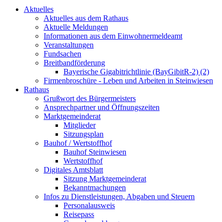
Aktuelles
Aktuelles aus dem Rathaus
Aktuelle Meldungen
Informationen aus dem Einwohnermeldeamt
Veranstaltungen
Fundsachen
Breitbandförderung
Bayerische Gigabitrichtlinie (BayGibitR-2) (2)
Firmenbroschüre - Leben und Arbeiten in Steinwiesen
Rathaus
Grußwort des Bürgermeisters
Ansprechpartner und Öffnungszeiten
Marktgemeinderat
Mitglieder
Sitzungsplan
Bauhof / Wertstoffhof
Bauhof Steinwiesen
Wertstoffhof
Digitales Amtsblatt
Sitzung Marktgemeinderat
Bekanntmachungen
Infos zu Dienstleistungen, Abgaben und Steuern
Personalausweis
Reisepass