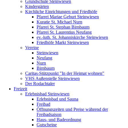
Grundschule Steinwiesen
Kindergärten
Kirchliche Einrichtungen und Friedhöfe
Pfarrei Mariae Geburt Steinwiesen
Kuratie St. Michael Nurn
Pfarrei St. Stephan Birnbaum
Pfarrei St. Laurentius Neufang
ev.-luth. St. Johanniskirche Steinwiesen
Friedhöfe Markt Steinwiesen
Vereine
Steinwiesen
Neufang
Nurn
Birnbaum
Caritas-Stützpunkt "In der Heimat wohnen"
VHS Außenstelle Steinwiesen
Der Rodachtaler
Freizeit
Erlebnisbad Steinwiesen
Erlebnisbad und Sauna
Freibad
Öffnungszeiten und Preise während der
Freibadsaison
Haus- und Badeordnung
Gutscheine