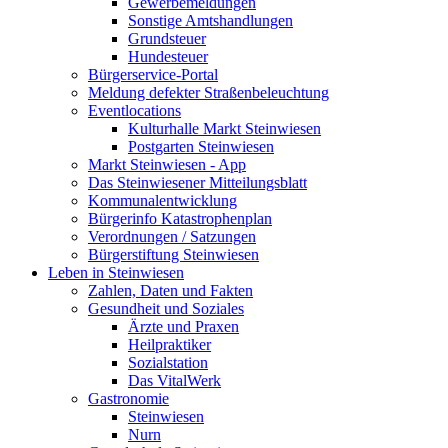
Gewerbemeldungen
Sonstige Amtshandlungen
Grundsteuer
Hundesteuer
Bürgerservice-Portal
Meldung defekter Straßenbeleuchtung
Eventlocations
Kulturhalle Markt Steinwiesen
Postgarten Steinwiesen
Markt Steinwiesen - App
Das Steinwiesener Mitteilungsblatt
Kommunalentwicklung
Bürgerinfo Katastrophenplan
Verordnungen / Satzungen
Bürgerstiftung Steinwiesen
Leben in Steinwiesen
Zahlen, Daten und Fakten
Gesundheit und Soziales
Ärzte und Praxen
Heilpraktiker
Sozialstation
Das VitalWerk
Gastronomie
Steinwiesen
Nurn