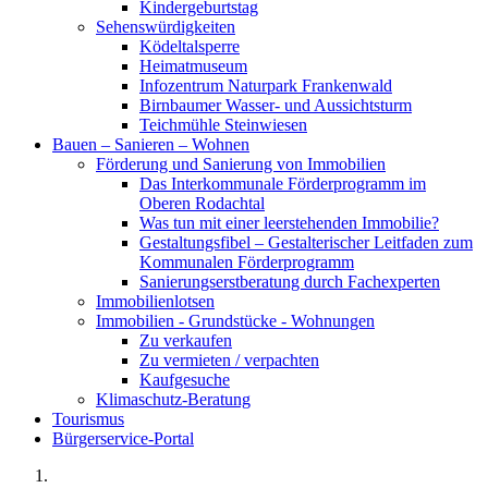
Kindergeburtstag
Sehenswürdigkeiten
Ködeltalsperre
Heimatmuseum
Infozentrum Naturpark Frankenwald
Birnbaumer Wasser- und Aussichtsturm
Teichmühle Steinwiesen
Bauen – Sanieren – Wohnen
Förderung und Sanierung von Immobilien
Das Interkommunale Förderprogramm im
Oberen Rodachtal
Was tun mit einer leerstehenden Immobilie?
Gestaltungsfibel – Gestalterischer Leitfaden zum
Kommunalen Förderprogramm
Sanierungserstberatung durch Fachexperten
Immobilienlotsen
Immobilien - Grundstücke - Wohnungen
Zu verkaufen
Zu vermieten / verpachten
Kaufgesuche
Klimaschutz-Beratung
Tourismus
Bürgerservice-Portal