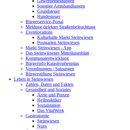
Gewerbemeldungen
Sonstige Amtshandlungen
Grundsteuer
Hundesteuer
Bürgerservice-Portal
Meldung defekter Straßenbeleuchtung
Eventlocations
Kulturhalle Markt Steinwiesen
Postgarten Steinwiesen
Markt Steinwiesen - App
Das Steinwiesener Mitteilungsblatt
Kommunalentwicklung
Bürgerinfo Katastrophenplan
Verordnungen / Satzungen
Bürgerstiftung Steinwiesen
Leben in Steinwiesen
Zahlen, Daten und Fakten
Gesundheit und Soziales
Ärzte und Praxen
Heilpraktiker
Sozialstation
Das VitalWerk
Gastronomie
Steinwiesen
Nurn