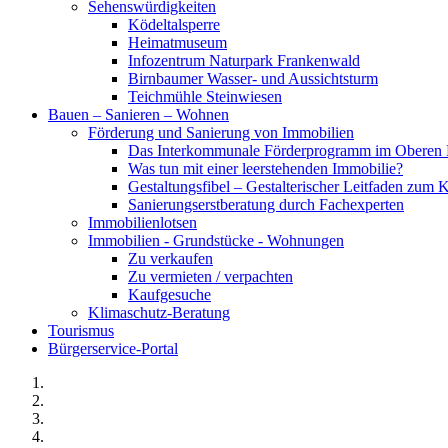
Sehenswürdigkeiten
Ködeltalsperre
Heimatmuseum
Infozentrum Naturpark Frankenwald
Birnbaumer Wasser- und Aussichtsturm
Teichmühle Steinwiesen
Bauen – Sanieren – Wohnen
Förderung und Sanierung von Immobilien
Das Interkommunale Förderprogramm im Oberen 
Was tun mit einer leerstehenden Immobilie?
Gestaltungsfibel – Gestalterischer Leitfaden z
Sanierungserstberatung durch Fachexperten
Immobilienlotsen
Immobilien - Grundstücke - Wohnungen
Zu verkaufen
Zu vermieten / verpachten
Kaufgesuche
Klimaschutz-Beratung
Tourismus
Bürgerservice-Portal