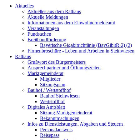
Aktuelles
Aktuelles aus dem Rathaus
Aktuelle Meldungen
Informationen aus dem Einwohnermeldeamt
Veranstaltungen
Fundsachen
Breitbandförderung
Bayerische Gigabitrichtlinie (BayGibitR-2) (2)
Firmenbroschüre - Leben und Arbeiten in Steinwiesen
Rathaus
Grußwort des Bürgermeisters
Ansprechpartner und Öffnungszeiten
Marktgemeinderat
Mitglieder
Sitzungsplan
Bauhof / Wertstoffhof
Bauhof Steinwiesen
Wertstoffhof
Digitales Amtsblatt
Sitzung Marktgemeinderat
Bekanntmachungen
Infos zu Dienstleistungen, Abgaben und Steuern
Personalausweis
Reisepass