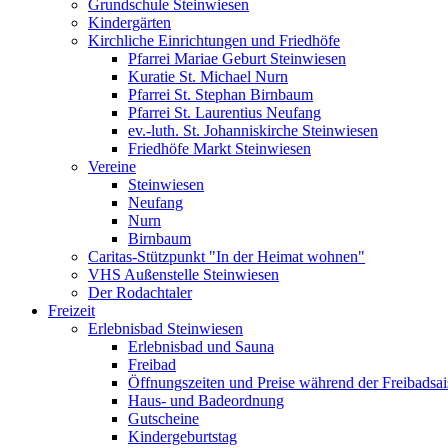
Grundschule Steinwiesen
Kindergärten
Kirchliche Einrichtungen und Friedhöfe
Pfarrei Mariae Geburt Steinwiesen
Kuratie St. Michael Nurn
Pfarrei St. Stephan Birnbaum
Pfarrei St. Laurentius Neufang
ev.-luth. St. Johanniskirche Steinwiesen
Friedhöfe Markt Steinwiesen
Vereine
Steinwiesen
Neufang
Nurn
Birnbaum
Caritas-Stützpunkt "In der Heimat wohnen"
VHS Außenstelle Steinwiesen
Der Rodachtaler
Freizeit
Erlebnisbad Steinwiesen
Erlebnisbad und Sauna
Freibad
Öffnungszeiten und Preise während der Freibadsa
Haus- und Badeordnung
Gutscheine
Kindergeburtstag