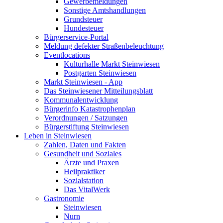
Gewerbemeldungen
Sonstige Amtshandlungen
Grundsteuer
Hundesteuer
Bürgerservice-Portal
Meldung defekter Straßenbeleuchtung
Eventlocations
Kulturhalle Markt Steinwiesen
Postgarten Steinwiesen
Markt Steinwiesen - App
Das Steinwiesener Mitteilungsblatt
Kommunalentwicklung
Bürgerinfo Katastrophenplan
Verordnungen / Satzungen
Bürgerstiftung Steinwiesen
Leben in Steinwiesen
Zahlen, Daten und Fakten
Gesundheit und Soziales
Ärzte und Praxen
Heilpraktiker
Sozialstation
Das VitalWerk
Gastronomie
Steinwiesen
Nurn