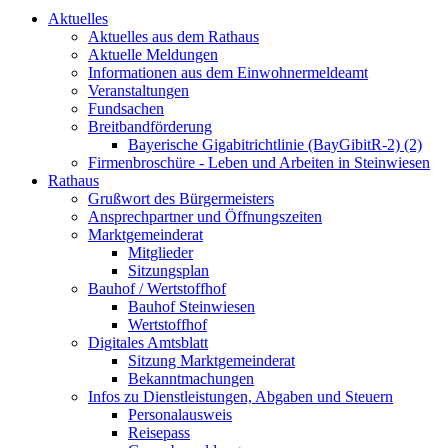
Aktuelles
Aktuelles aus dem Rathaus
Aktuelle Meldungen
Informationen aus dem Einwohnermeldeamt
Veranstaltungen
Fundsachen
Breitbandförderung
Bayerische Gigabitrichtlinie (BayGibitR-2) (2)
Firmenbroschüre - Leben und Arbeiten in Steinwiesen
Rathaus
Grußwort des Bürgermeisters
Ansprechpartner und Öffnungszeiten
Marktgemeinderat
Mitglieder
Sitzungsplan
Bauhof / Wertstoffhof
Bauhof Steinwiesen
Wertstoffhof
Digitales Amtsblatt
Sitzung Marktgemeinderat
Bekanntmachungen
Infos zu Dienstleistungen, Abgaben und Steuern
Personalausweis
Reisepass