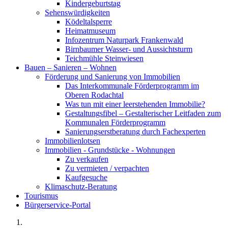
Kindergeburtstag
Sehenswürdigkeiten
Ködeltalsperre
Heimatmuseum
Infozentrum Naturpark Frankenwald
Birnbaumer Wasser- und Aussichtsturm
Teichmühle Steinwiesen
Bauen – Sanieren – Wohnen
Förderung und Sanierung von Immobilien
Das Interkommunale Förderprogramm im
Oberen Rodachtal
Was tun mit einer leerstehenden Immobilie?
Gestaltungsfibel – Gestalterischer Leitfaden zum
Kommunalen Förderprogramm
Sanierungserstberatung durch Fachexperten
Immobilienlotsen
Immobilien - Grundstücke - Wohnungen
Zu verkaufen
Zu vermieten / verpachten
Kaufgesuche
Klimaschutz-Beratung
Tourismus
Bürgerservice-Portal