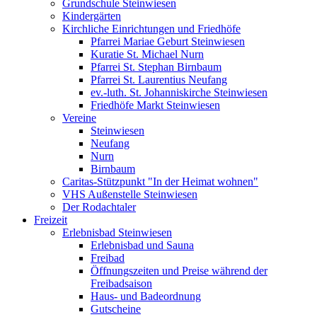
Grundschule Steinwiesen
Kindergärten
Kirchliche Einrichtungen und Friedhöfe
Pfarrei Mariae Geburt Steinwiesen
Kuratie St. Michael Nurn
Pfarrei St. Stephan Birnbaum
Pfarrei St. Laurentius Neufang
ev.-luth. St. Johanniskirche Steinwiesen
Friedhöfe Markt Steinwiesen
Vereine
Steinwiesen
Neufang
Nurn
Birnbaum
Caritas-Stützpunkt "In der Heimat wohnen"
VHS Außenstelle Steinwiesen
Der Rodachtaler
Freizeit
Erlebnisbad Steinwiesen
Erlebnisbad und Sauna
Freibad
Öffnungszeiten und Preise während der
Freibadsaison
Haus- und Badeordnung
Gutscheine