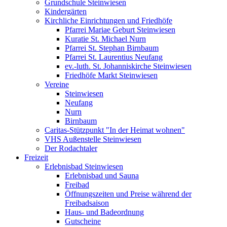
Grundschule Steinwiesen
Kindergärten
Kirchliche Einrichtungen und Friedhöfe
Pfarrei Mariae Geburt Steinwiesen
Kuratie St. Michael Nurn
Pfarrei St. Stephan Birnbaum
Pfarrei St. Laurentius Neufang
ev.-luth. St. Johanniskirche Steinwiesen
Friedhöfe Markt Steinwiesen
Vereine
Steinwiesen
Neufang
Nurn
Birnbaum
Caritas-Stützpunkt "In der Heimat wohnen"
VHS Außenstelle Steinwiesen
Der Rodachtaler
Freizeit
Erlebnisbad Steinwiesen
Erlebnisbad und Sauna
Freibad
Öffnungszeiten und Preise während der
Freibadsaison
Haus- und Badeordnung
Gutscheine