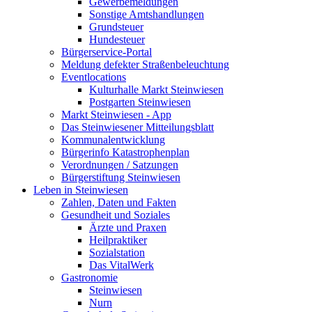
Gewerbemeldungen
Sonstige Amtshandlungen
Grundsteuer
Hundesteuer
Bürgerservice-Portal
Meldung defekter Straßenbeleuchtung
Eventlocations
Kulturhalle Markt Steinwiesen
Postgarten Steinwiesen
Markt Steinwiesen - App
Das Steinwiesener Mitteilungsblatt
Kommunalentwicklung
Bürgerinfo Katastrophenplan
Verordnungen / Satzungen
Bürgerstiftung Steinwiesen
Leben in Steinwiesen
Zahlen, Daten und Fakten
Gesundheit und Soziales
Ärzte und Praxen
Heilpraktiker
Sozialstation
Das VitalWerk
Gastronomie
Steinwiesen
Nurn