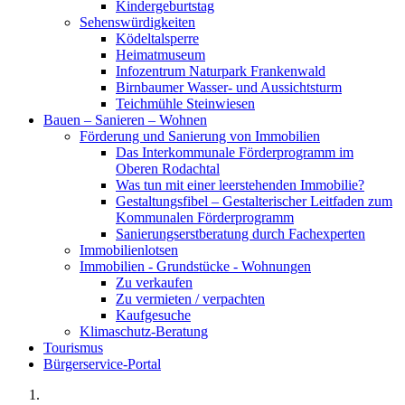
Kindergeburtstag
Sehenswürdigkeiten
Ködeltalsperre
Heimatmuseum
Infozentrum Naturpark Frankenwald
Birnbaumer Wasser- und Aussichtsturm
Teichmühle Steinwiesen
Bauen – Sanieren – Wohnen
Förderung und Sanierung von Immobilien
Das Interkommunale Förderprogramm im
Oberen Rodachtal
Was tun mit einer leerstehenden Immobilie?
Gestaltungsfibel – Gestalterischer Leitfaden zum
Kommunalen Förderprogramm
Sanierungserstberatung durch Fachexperten
Immobilienlotsen
Immobilien - Grundstücke - Wohnungen
Zu verkaufen
Zu vermieten / verpachten
Kaufgesuche
Klimaschutz-Beratung
Tourismus
Bürgerservice-Portal