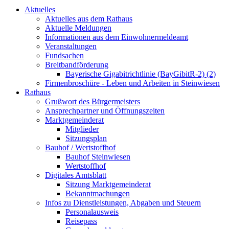
Aktuelles
Aktuelles aus dem Rathaus
Aktuelle Meldungen
Informationen aus dem Einwohnermeldeamt
Veranstaltungen
Fundsachen
Breitbandförderung
Bayerische Gigabitrichtlinie (BayGibitR-2) (2)
Firmenbroschüre - Leben und Arbeiten in Steinwiesen
Rathaus
Grußwort des Bürgermeisters
Ansprechpartner und Öffnungszeiten
Marktgemeinderat
Mitglieder
Sitzungsplan
Bauhof / Wertstoffhof
Bauhof Steinwiesen
Wertstoffhof
Digitales Amtsblatt
Sitzung Marktgemeinderat
Bekanntmachungen
Infos zu Dienstleistungen, Abgaben und Steuern
Personalausweis
Reisepass