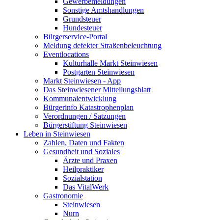
Gewerbemeldungen
Sonstige Amtshandlungen
Grundsteuer
Hundesteuer
Bürgerservice-Portal
Meldung defekter Straßenbeleuchtung
Eventlocations
Kulturhalle Markt Steinwiesen
Postgarten Steinwiesen
Markt Steinwiesen - App
Das Steinwiesener Mitteilungsblatt
Kommunalentwicklung
Bürgerinfo Katastrophenplan
Verordnungen / Satzungen
Bürgerstiftung Steinwiesen
Leben in Steinwiesen
Zahlen, Daten und Fakten
Gesundheit und Soziales
Ärzte und Praxen
Heilpraktiker
Sozialstation
Das VitalWerk
Gastronomie
Steinwiesen
Nurn