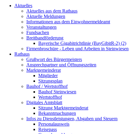
Aktuelles
Aktuelles aus dem Rathaus
Aktuelle Meldungen
Informationen aus dem Einwohnermeldeamt
Veranstaltungen
Fundsachen
Breitbandförderung
Bayerische Gigabitrichtlinie (BayGibitR-2) (2)
Firmenbroschüre - Leben und Arbeiten in Steinwiesen
Rathaus
Grußwort des Bürgermeisters
Ansprechpartner und Öffnungszeiten
Marktgemeinderat
Mitglieder
Sitzungsplan
Bauhof / Wertstoffhof
Bauhof Steinwiesen
Wertstoffhof
Digitales Amtsblatt
Sitzung Marktgemeinderat
Bekanntmachungen
Infos zu Dienstleistungen, Abgaben und Steuern
Personalausweis
Reisepass