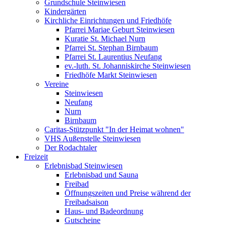
Grundschule Steinwiesen
Kindergärten
Kirchliche Einrichtungen und Friedhöfe
Pfarrei Mariae Geburt Steinwiesen
Kuratie St. Michael Nurn
Pfarrei St. Stephan Birnbaum
Pfarrei St. Laurentius Neufang
ev.-luth. St. Johanniskirche Steinwiesen
Friedhöfe Markt Steinwiesen
Vereine
Steinwiesen
Neufang
Nurn
Birnbaum
Caritas-Stützpunkt "In der Heimat wohnen"
VHS Außenstelle Steinwiesen
Der Rodachtaler
Freizeit
Erlebnisbad Steinwiesen
Erlebnisbad und Sauna
Freibad
Öffnungszeiten und Preise während der
Freibadsaison
Haus- und Badeordnung
Gutscheine