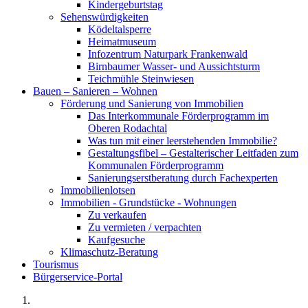
Kindergeburtstag
Sehenswürdigkeiten
Ködeltalsperre
Heimatmuseum
Infozentrum Naturpark Frankenwald
Birnbaumer Wasser- und Aussichtsturm
Teichmühle Steinwiesen
Bauen – Sanieren – Wohnen
Förderung und Sanierung von Immobilien
Das Interkommunale Förderprogramm im
Oberen Rodachtal
Was tun mit einer leerstehenden Immobilie?
Gestaltungsfibel – Gestalterischer Leitfaden zum
Kommunalen Förderprogramm
Sanierungserstberatung durch Fachexperten
Immobilienlotsen
Immobilien - Grundstücke - Wohnungen
Zu verkaufen
Zu vermieten / verpachten
Kaufgesuche
Klimaschutz-Beratung
Tourismus
Bürgerservice-Portal