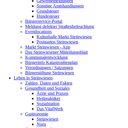
Gewerbemeldungen
Sonstige Amtshandlungen
Grundsteuer
Hundesteuer
Bürgerservice-Portal
Meldung defekter Straßenbeleuchtung
Eventlocations
Kulturhalle Markt Steinwiesen
Postgarten Steinwiesen
Markt Steinwiesen - App
Das Steinwiesener Mitteilungsblatt
Kommunalentwicklung
Bürgerinfo Katastrophenplan
Verordnungen / Satzungen
Bürgerstiftung Steinwiesen
Leben in Steinwiesen
Zahlen, Daten und Fakten
Gesundheit und Soziales
Ärzte und Praxen
Heilpraktiker
Sozialstation
Das VitalWerk
Gastronomie
Steinwiesen
Nurn