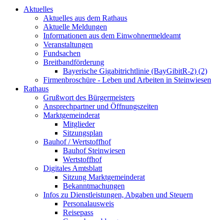
Aktuelles
Aktuelles aus dem Rathaus
Aktuelle Meldungen
Informationen aus dem Einwohnermeldeamt
Veranstaltungen
Fundsachen
Breitbandförderung
Bayerische Gigabitrichtlinie (BayGibitR-2) (2)
Firmenbroschüre - Leben und Arbeiten in Steinwiesen
Rathaus
Grußwort des Bürgermeisters
Ansprechpartner und Öffnungszeiten
Marktgemeinderat
Mitglieder
Sitzungsplan
Bauhof / Wertstoffhof
Bauhof Steinwiesen
Wertstoffhof
Digitales Amtsblatt
Sitzung Marktgemeinderat
Bekanntmachungen
Infos zu Dienstleistungen, Abgaben und Steuern
Personalausweis
Reisepass