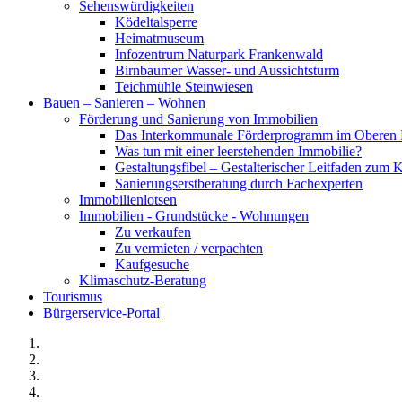
Sehenswürdigkeiten
Ködeltalsperre
Heimatmuseum
Infozentrum Naturpark Frankenwald
Birnbaumer Wasser- und Aussichtsturm
Teichmühle Steinwiesen
Bauen – Sanieren – Wohnen
Förderung und Sanierung von Immobilien
Das Interkommunale Förderprogramm im Oberen 
Was tun mit einer leerstehenden Immobilie?
Gestaltungsfibel – Gestalterischer Leitfaden z
Sanierungserstberatung durch Fachexperten
Immobilienlotsen
Immobilien - Grundstücke - Wohnungen
Zu verkaufen
Zu vermieten / verpachten
Kaufgesuche
Klimaschutz-Beratung
Tourismus
Bürgerservice-Portal