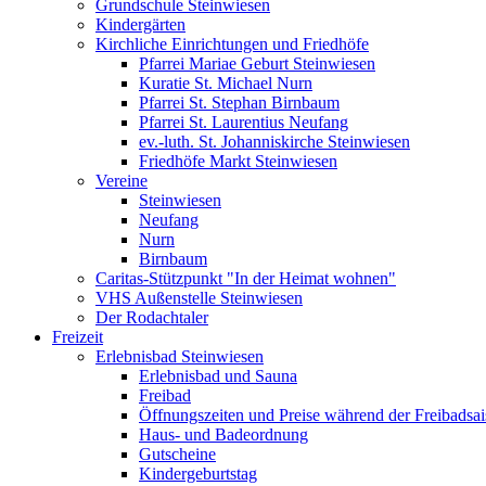
Grundschule Steinwiesen
Kindergärten
Kirchliche Einrichtungen und Friedhöfe
Pfarrei Mariae Geburt Steinwiesen
Kuratie St. Michael Nurn
Pfarrei St. Stephan Birnbaum
Pfarrei St. Laurentius Neufang
ev.-luth. St. Johanniskirche Steinwiesen
Friedhöfe Markt Steinwiesen
Vereine
Steinwiesen
Neufang
Nurn
Birnbaum
Caritas-Stützpunkt "In der Heimat wohnen"
VHS Außenstelle Steinwiesen
Der Rodachtaler
Freizeit
Erlebnisbad Steinwiesen
Erlebnisbad und Sauna
Freibad
Öffnungszeiten und Preise während der Freibadsa
Haus- und Badeordnung
Gutscheine
Kindergeburtstag