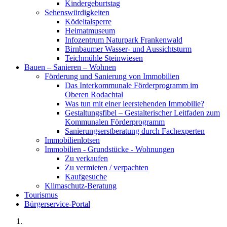
Kindergeburtstag
Sehenswürdigkeiten
Ködeltalsperre
Heimatmuseum
Infozentrum Naturpark Frankenwald
Birnbaumer Wasser- und Aussichtsturm
Teichmühle Steinwiesen
Bauen – Sanieren – Wohnen
Förderung und Sanierung von Immobilien
Das Interkommunale Förderprogramm im
Oberen Rodachtal
Was tun mit einer leerstehenden Immobilie?
Gestaltungsfibel – Gestalterischer Leitfaden zum
Kommunalen Förderprogramm
Sanierungserstberatung durch Fachexperten
Immobilienlotsen
Immobilien - Grundstücke - Wohnungen
Zu verkaufen
Zu vermieten / verpachten
Kaufgesuche
Klimaschutz-Beratung
Tourismus
Bürgerservice-Portal