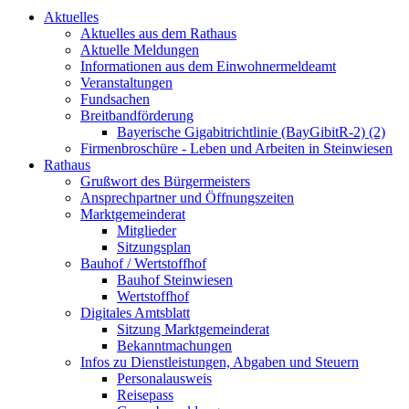
Aktuelles
Aktuelles aus dem Rathaus
Aktuelle Meldungen
Informationen aus dem Einwohnermeldeamt
Veranstaltungen
Fundsachen
Breitbandförderung
Bayerische Gigabitrichtlinie (BayGibitR-2) (2)
Firmenbroschüre - Leben und Arbeiten in Steinwiesen
Rathaus
Grußwort des Bürgermeisters
Ansprechpartner und Öffnungszeiten
Marktgemeinderat
Mitglieder
Sitzungsplan
Bauhof / Wertstoffhof
Bauhof Steinwiesen
Wertstoffhof
Digitales Amtsblatt
Sitzung Marktgemeinderat
Bekanntmachungen
Infos zu Dienstleistungen, Abgaben und Steuern
Personalausweis
Reisepass