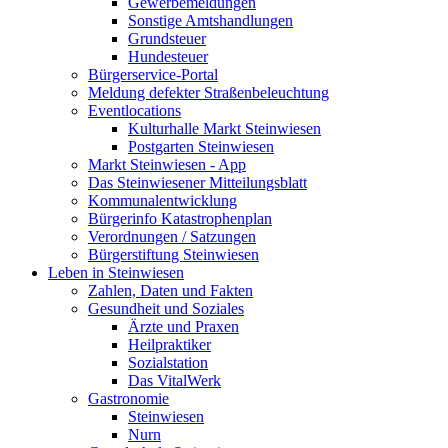
Gewerbemeldungen
Sonstige Amtshandlungen
Grundsteuer
Hundesteuer
Bürgerservice-Portal
Meldung defekter Straßenbeleuchtung
Eventlocations
Kulturhalle Markt Steinwiesen
Postgarten Steinwiesen
Markt Steinwiesen - App
Das Steinwiesener Mitteilungsblatt
Kommunalentwicklung
Bürgerinfo Katastrophenplan
Verordnungen / Satzungen
Bürgerstiftung Steinwiesen
Leben in Steinwiesen
Zahlen, Daten und Fakten
Gesundheit und Soziales
Ärzte und Praxen
Heilpraktiker
Sozialstation
Das VitalWerk
Gastronomie
Steinwiesen
Nurn