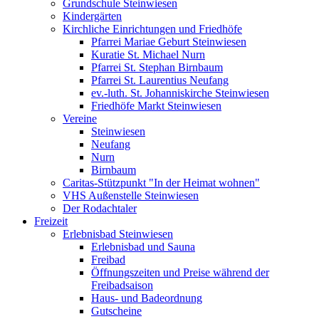
Grundschule Steinwiesen
Kindergärten
Kirchliche Einrichtungen und Friedhöfe
Pfarrei Mariae Geburt Steinwiesen
Kuratie St. Michael Nurn
Pfarrei St. Stephan Birnbaum
Pfarrei St. Laurentius Neufang
ev.-luth. St. Johanniskirche Steinwiesen
Friedhöfe Markt Steinwiesen
Vereine
Steinwiesen
Neufang
Nurn
Birnbaum
Caritas-Stützpunkt "In der Heimat wohnen"
VHS Außenstelle Steinwiesen
Der Rodachtaler
Freizeit
Erlebnisbad Steinwiesen
Erlebnisbad und Sauna
Freibad
Öffnungszeiten und Preise während der
Freibadsaison
Haus- und Badeordnung
Gutscheine