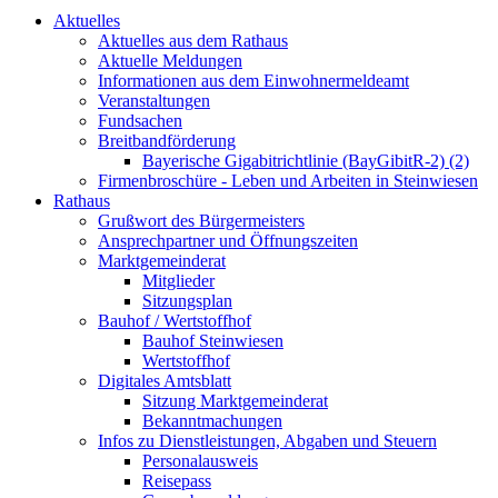
Aktuelles
Aktuelles aus dem Rathaus
Aktuelle Meldungen
Informationen aus dem Einwohnermeldeamt
Veranstaltungen
Fundsachen
Breitbandförderung
Bayerische Gigabitrichtlinie (BayGibitR-2) (2)
Firmenbroschüre - Leben und Arbeiten in Steinwiesen
Rathaus
Grußwort des Bürgermeisters
Ansprechpartner und Öffnungszeiten
Marktgemeinderat
Mitglieder
Sitzungsplan
Bauhof / Wertstoffhof
Bauhof Steinwiesen
Wertstoffhof
Digitales Amtsblatt
Sitzung Marktgemeinderat
Bekanntmachungen
Infos zu Dienstleistungen, Abgaben und Steuern
Personalausweis
Reisepass