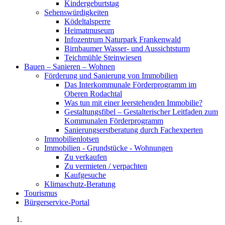
Kindergeburtstag
Sehenswürdigkeiten
Ködeltalsperre
Heimatmuseum
Infozentrum Naturpark Frankenwald
Birnbaumer Wasser- und Aussichtsturm
Teichmühle Steinwiesen
Bauen – Sanieren – Wohnen
Förderung und Sanierung von Immobilien
Das Interkommunale Förderprogramm im
Oberen Rodachtal
Was tun mit einer leerstehenden Immobilie?
Gestaltungsfibel – Gestalterischer Leitfaden zum
Kommunalen Förderprogramm
Sanierungserstberatung durch Fachexperten
Immobilienlotsen
Immobilien - Grundstücke - Wohnungen
Zu verkaufen
Zu vermieten / verpachten
Kaufgesuche
Klimaschutz-Beratung
Tourismus
Bürgerservice-Portal