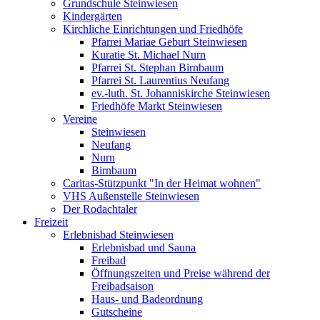
Grundschule Steinwiesen
Kindergärten
Kirchliche Einrichtungen und Friedhöfe
Pfarrei Mariae Geburt Steinwiesen
Kuratie St. Michael Nurn
Pfarrei St. Stephan Birnbaum
Pfarrei St. Laurentius Neufang
ev.-luth. St. Johanniskirche Steinwiesen
Friedhöfe Markt Steinwiesen
Vereine
Steinwiesen
Neufang
Nurn
Birnbaum
Caritas-Stützpunkt "In der Heimat wohnen"
VHS Außenstelle Steinwiesen
Der Rodachtaler
Freizeit
Erlebnisbad Steinwiesen
Erlebnisbad und Sauna
Freibad
Öffnungszeiten und Preise während der
Freibadsaison
Haus- und Badeordnung
Gutscheine