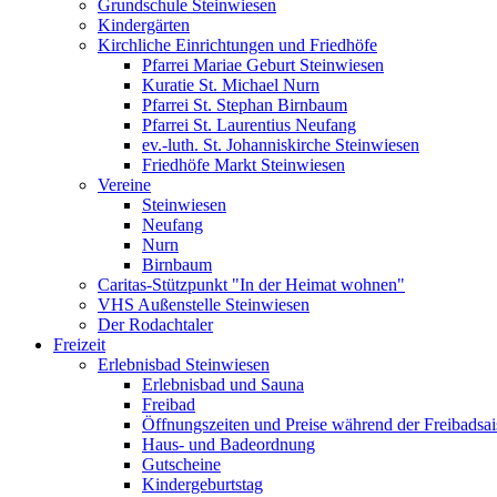
Grundschule Steinwiesen
Kindergärten
Kirchliche Einrichtungen und Friedhöfe
Pfarrei Mariae Geburt Steinwiesen
Kuratie St. Michael Nurn
Pfarrei St. Stephan Birnbaum
Pfarrei St. Laurentius Neufang
ev.-luth. St. Johanniskirche Steinwiesen
Friedhöfe Markt Steinwiesen
Vereine
Steinwiesen
Neufang
Nurn
Birnbaum
Caritas-Stützpunkt "In der Heimat wohnen"
VHS Außenstelle Steinwiesen
Der Rodachtaler
Freizeit
Erlebnisbad Steinwiesen
Erlebnisbad und Sauna
Freibad
Öffnungszeiten und Preise während der Freibadsa
Haus- und Badeordnung
Gutscheine
Kindergeburtstag