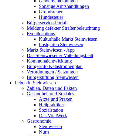
Gewerbemeldungen
Sonstige Amtshandlungen
Grundsteuer
Hundesteuer
Bürgerservice-Portal
Meldung defekter Straßenbeleuchtung
Eventlocations
Kulturhalle Markt Steinwiesen
Postgarten Steinwiesen
Markt Steinwiesen - App
Das Steinwiesener Mitteilungsblatt
Kommunalentwicklung
Bürgerinfo Katastrophenplan
Verordnungen / Satzungen
Bürgerstiftung Steinwiesen
Leben in Steinwiesen
Zahlen, Daten und Fakten
Gesundheit und Soziales
Ärzte und Praxen
Heilpraktiker
Sozialstation
Das VitalWerk
Gastronomie
Steinwiesen
Nurn