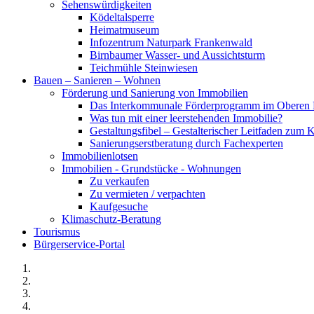
Sehenswürdigkeiten
Ködeltalsperre
Heimatmuseum
Infozentrum Naturpark Frankenwald
Birnbaumer Wasser- und Aussichtsturm
Teichmühle Steinwiesen
Bauen – Sanieren – Wohnen
Förderung und Sanierung von Immobilien
Das Interkommunale Förderprogramm im Oberen 
Was tun mit einer leerstehenden Immobilie?
Gestaltungsfibel – Gestalterischer Leitfaden z
Sanierungserstberatung durch Fachexperten
Immobilienlotsen
Immobilien - Grundstücke - Wohnungen
Zu verkaufen
Zu vermieten / verpachten
Kaufgesuche
Klimaschutz-Beratung
Tourismus
Bürgerservice-Portal