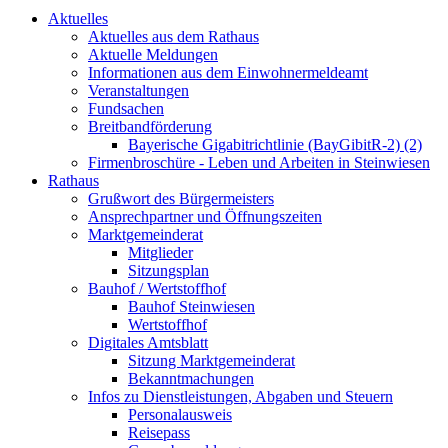
Aktuelles
Aktuelles aus dem Rathaus
Aktuelle Meldungen
Informationen aus dem Einwohnermeldeamt
Veranstaltungen
Fundsachen
Breitbandförderung
Bayerische Gigabitrichtlinie (BayGibitR-2) (2)
Firmenbroschüre - Leben und Arbeiten in Steinwiesen
Rathaus
Grußwort des Bürgermeisters
Ansprechpartner und Öffnungszeiten
Marktgemeinderat
Mitglieder
Sitzungsplan
Bauhof / Wertstoffhof
Bauhof Steinwiesen
Wertstoffhof
Digitales Amtsblatt
Sitzung Marktgemeinderat
Bekanntmachungen
Infos zu Dienstleistungen, Abgaben und Steuern
Personalausweis
Reisepass