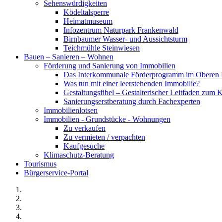
Sehenswürdigkeiten
Ködeltalsperre
Heimatmuseum
Infozentrum Naturpark Frankenwald
Birnbaumer Wasser- und Aussichtsturm
Teichmühle Steinwiesen
Bauen – Sanieren – Wohnen
Förderung und Sanierung von Immobilien
Das Interkommunale Förderprogramm im Oberen 
Was tun mit einer leerstehenden Immobilie?
Gestaltungsfibel – Gestalterischer Leitfaden z
Sanierungserstberatung durch Fachexperten
Immobilienlotsen
Immobilien - Grundstücke - Wohnungen
Zu verkaufen
Zu vermieten / verpachten
Kaufgesuche
Klimaschutz-Beratung
Tourismus
Bürgerservice-Portal