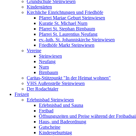
Grundschule Steinwiesen
Kindergärten
Kirchliche Einrichtungen und Friedhöfe
Pfarrei Mariae Geburt Steinwiesen
Kuratie St. Michael Nurn
Pfarrei St. Stephan Birnbaum
Pfarrei St. Laurentius Neufang
ev.-luth. St. Johanniskirche Steinwiesen
Friedhöfe Markt Steinwiesen
Vereine
Steinwiesen
Neufang
Nurn
Birnbaum
Caritas-Stützpunkt "In der Heimat wohnen"
VHS Außenstelle Steinwiesen
Der Rodachtaler
Freizeit
Erlebnisbad Steinwiesen
Erlebnisbad und Sauna
Freibad
Öffnungszeiten und Preise während der Freibadsa
Haus- und Badeordnung
Gutscheine
Kindergeburtstag