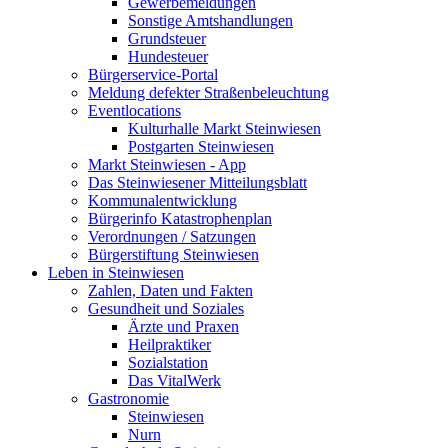
Gewerbemeldungen
Sonstige Amtshandlungen
Grundsteuer
Hundesteuer
Bürgerservice-Portal
Meldung defekter Straßenbeleuchtung
Eventlocations
Kulturhalle Markt Steinwiesen
Postgarten Steinwiesen
Markt Steinwiesen - App
Das Steinwiesener Mitteilungsblatt
Kommunalentwicklung
Bürgerinfo Katastrophenplan
Verordnungen / Satzungen
Bürgerstiftung Steinwiesen
Leben in Steinwiesen
Zahlen, Daten und Fakten
Gesundheit und Soziales
Ärzte und Praxen
Heilpraktiker
Sozialstation
Das VitalWerk
Gastronomie
Steinwiesen
Nurn