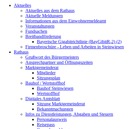
Aktuelles
Aktuelles aus dem Rathaus
Aktuelle Meldungen
Informationen aus dem Einwohnermeldeamt
Veranstaltungen
Fundsachen
Breitbandförderung
Bayerische Gigabitrichtlinie (BayGibitR-2) (2)
Firmenbroschüre - Leben und Arbeiten in Steinwiesen
Rathaus
Grußwort des Bürgermeisters
Ansprechpartner und Öffnungszeiten
Marktgemeinderat
Mitglieder
Sitzungsplan
Bauhof / Wertstoffhof
Bauhof Steinwiesen
Wertstoffhof
Digitales Amtsblatt
Sitzung Marktgemeinderat
Bekanntmachungen
Infos zu Dienstleistungen, Abgaben und Steuern
Personalausweis
Reisepass