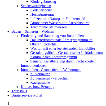
Kindergeburtstag
Sehenswürdigkeiten
Ködeltalsperre
Heimatmuseum
Infozentrum Naturpark Frankenwald
Birnbaumer Wasser- und Aussichtsturm
Teichmühle Steinwiesen
Bauen – Sanieren – Wohnen
Förderung und Sanierung von Immobilien
Das Interkommunale Förderprogramm im
Oberen Rodachtal
Was tun mit einer leerstehenden Immobilie?
Gestaltungsfibel – Gestalterischer Leitfaden zum
Kommunalen Förderprogramm
Sanierungserstberatung durch Fachexperten
Immobilienlotsen
Immobilien - Grundstücke - Wohnungen
Zu verkaufen
Zu vermieten / verpachten
Kaufgesuche
Klimaschutz-Beratung
Tourismus
Bürgerservice-Portal