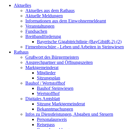
Aktuelles
Aktuelles aus dem Rathaus
Aktuelle Meldungen
Informationen aus dem Einwohnermeldeamt
Veranstaltungen
Fundsachen
Breitbandförderung
Bayerische Gigabitrichtlinie (BayGibitR-2) (2)
Firmenbroschüre - Leben und Arbeiten in Steinwiesen
Rathaus
Grußwort des Bürgermeisters
Ansprechpartner und Öffnungszeiten
Marktgemeinderat
Mitglieder
Sitzungsplan
Bauhof / Wertstoffhof
Bauhof Steinwiesen
Wertstoffhof
Digitales Amtsblatt
Sitzung Marktgemeinderat
Bekanntmachungen
Infos zu Dienstleistungen, Abgaben und Steuern
Personalausweis
Reisepass