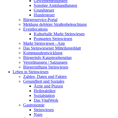
Gewerbemeldungen
Sonstige Amtshandlungen
Grundsteuer
Hundesteuer
Bürgerservice-Portal
Meldung defekter Straßenbeleuchtung
Eventlocations
Kulturhalle Markt Steinwiesen
Postgarten Steinwiesen
Markt Steinwiesen - App
Das Steinwiesener Mitteilungsblatt
Kommunalentwicklung
Bürgerinfo Katastrophenplan
Verordnungen / Satzungen
Bürgerstiftung Steinwiesen
Leben in Steinwiesen
Zahlen, Daten und Fakten
Gesundheit und Soziales
Ärzte und Praxen
Heilpraktiker
Sozialstation
Das VitalWerk
Gastronomie
Steinwiesen
Nurn