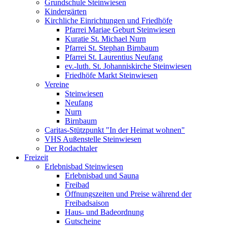
Grundschule Steinwiesen
Kindergärten
Kirchliche Einrichtungen und Friedhöfe
Pfarrei Mariae Geburt Steinwiesen
Kuratie St. Michael Nurn
Pfarrei St. Stephan Birnbaum
Pfarrei St. Laurentius Neufang
ev.-luth. St. Johanniskirche Steinwiesen
Friedhöfe Markt Steinwiesen
Vereine
Steinwiesen
Neufang
Nurn
Birnbaum
Caritas-Stützpunkt "In der Heimat wohnen"
VHS Außenstelle Steinwiesen
Der Rodachtaler
Freizeit
Erlebnisbad Steinwiesen
Erlebnisbad und Sauna
Freibad
Öffnungszeiten und Preise während der
Freibadsaison
Haus- und Badeordnung
Gutscheine