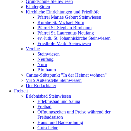
Grundschule Steinwiesen
Kindergärten
Kirchliche Einrichtungen und Friedhöfe
Pfarrei Mariae Geburt Steinwiesen
Kuratie St. Michael Nurn
Pfarrei St. Stephan Birnbaum
Pfarrei St. Laurentius Neufang
ev.-luth. St. Johanniskirche Steinwiesen
Friedhöfe Markt Steinwiesen
Vereine
Steinwiesen
Neufang
Nurn
Birnbaum
Caritas-Stützpunkt "In der Heimat wohnen"
VHS Außenstelle Steinwiesen
Der Rodachtaler
Freizeit
Erlebnisbad Steinwiesen
Erlebnisbad und Sauna
Freibad
Öffnungszeiten und Preise während der
Freibadsaison
Haus- und Badeordnung
Gutscheine