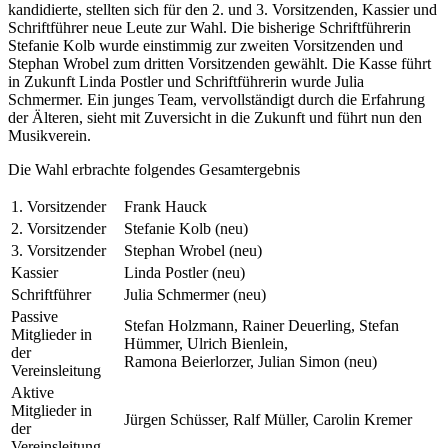
kandidierte, stellten sich für den 2. und 3. Vorsitzenden, Kassier und
Schriftführer neue Leute zur Wahl. Die bisherige Schriftführerin
Stefanie Kolb wurde einstimmig zur zweiten Vorsitzenden und
Stephan Wrobel zum dritten Vorsitzenden gewählt. Die Kasse führt
in Zukunft Linda Postler und Schriftführerin wurde Julia
Schmermer. Ein junges Team, vervollständigt durch die Erfahrung
der Älteren, sieht mit Zuversicht in die Zukunft und führt nun den
Musikverein.
Die Wahl erbrachte folgendes Gesamtergebnis
1. Vorsitzender
Frank Hauck
2. Vorsitzender
Stefanie Kolb (neu)
3. Vorsitzender
Stephan Wrobel (neu)
Kassier
Linda Postler (neu)
Schriftführer
Julia Schmermer (neu)
Passive
Stefan Holzmann, Rainer Deuerling, Stefan
Mitglieder in
Hümmer, Ulrich Bienlein,
der
Ramona Beierlorzer, Julian Simon (neu)
Vereinsleitung
Aktive
Mitglieder in
Jürgen Schüsser, Ralf Müller, Carolin Kremer
der
Vereinsleitung