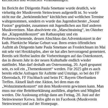
Im Bericht der Dirigentin Paula Smettane wurde deutlich, wie
vielseitig der Musikverein Steinwiesen aufgestellt ist. So wurde
nicht nur die „herkömmlichen“ kirchlichen und weltlichen Termine
wahrgenommen, sondern es wurde das Jugendorchester „Sound
Fusion“ gegründet, zusammen mit Jugendlichen aus fünf anderen
Musikvereinen. Man absolvierte ein „Marschtraining“, im Oktober
das „Klappstuhlkonzert“ am Rathausplatz und ein
Probenwochenende, dessen Abschluss das Adventskonzert in der
kath. Pfarrkirche Mariae Geburt war. Ihren ersten öffentlichen
Auftritt als Dirigentin hatte Paula Smettane an Fronleichnam im Mai
mit sehr viel Herzklopfen, aber sie hat alles hervorragend gemeistert.
Bereits seit Herbst laufen die Vorbereitungen auf das Osterkonzert,
das in diesem Jahr in der neuen Kulturhalle endlich wieder
stattfindet. Man darf deshalb am Ostersonntag, 20. April gespannt
sein, es soll ein „Themenkonzert“ werden. Für 2025 gibt es auch
bereits etliche Anfragen für Auftritte und Umzüge, so bei der FF
Oberrodach, FF Fischbach und beim FC Bayern Oberfranken
Treffen. Aktuell läuft eine Aktion, bei dem man ein
„Wohnzimmerkonzert“ mit dem Musikverein gewinnen kann. Man
muss nur eine Beitrittserklärung ausfüllen, abgeben und Mitglied
werden. Die Auslosung erfolgt dann am Freitag, 20. Juni auf der
Steinwiesener Kerwa. Infos gibt es im Facebook (Musikverein
Steinwiesen) und auf der Homepage.