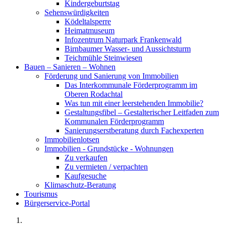
Kindergeburtstag
Sehenswürdigkeiten
Ködeltalsperre
Heimatmuseum
Infozentrum Naturpark Frankenwald
Birnbaumer Wasser- und Aussichtsturm
Teichmühle Steinwiesen
Bauen – Sanieren – Wohnen
Förderung und Sanierung von Immobilien
Das Interkommunale Förderprogramm im
Oberen Rodachtal
Was tun mit einer leerstehenden Immobilie?
Gestaltungsfibel – Gestalterischer Leitfaden zum
Kommunalen Förderprogramm
Sanierungserstberatung durch Fachexperten
Immobilienlotsen
Immobilien - Grundstücke - Wohnungen
Zu verkaufen
Zu vermieten / verpachten
Kaufgesuche
Klimaschutz-Beratung
Tourismus
Bürgerservice-Portal