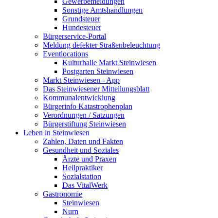
Gewerbemeldungen
Sonstige Amtshandlungen
Grundsteuer
Hundesteuer
Bürgerservice-Portal
Meldung defekter Straßenbeleuchtung
Eventlocations
Kulturhalle Markt Steinwiesen
Postgarten Steinwiesen
Markt Steinwiesen - App
Das Steinwiesener Mitteilungsblatt
Kommunalentwicklung
Bürgerinfo Katastrophenplan
Verordnungen / Satzungen
Bürgerstiftung Steinwiesen
Leben in Steinwiesen
Zahlen, Daten und Fakten
Gesundheit und Soziales
Ärzte und Praxen
Heilpraktiker
Sozialstation
Das VitalWerk
Gastronomie
Steinwiesen
Nurn