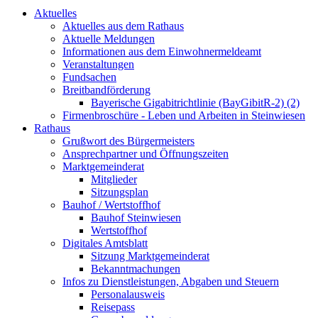
Aktuelles
Aktuelles aus dem Rathaus
Aktuelle Meldungen
Informationen aus dem Einwohnermeldeamt
Veranstaltungen
Fundsachen
Breitbandförderung
Bayerische Gigabitrichtlinie (BayGibitR-2) (2)
Firmenbroschüre - Leben und Arbeiten in Steinwiesen
Rathaus
Grußwort des Bürgermeisters
Ansprechpartner und Öffnungszeiten
Marktgemeinderat
Mitglieder
Sitzungsplan
Bauhof / Wertstoffhof
Bauhof Steinwiesen
Wertstoffhof
Digitales Amtsblatt
Sitzung Marktgemeinderat
Bekanntmachungen
Infos zu Dienstleistungen, Abgaben und Steuern
Personalausweis
Reisepass