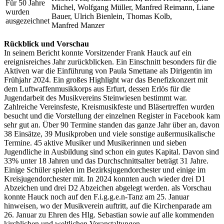
Für 50 Jahre
Michel, Wolfgang Müller, Manfred Reimann, Liane
wurden
Bauer, Ulrich Bienlein, Thomas Kolb,
ausgezeichnet
Manfred Manzer
Rückblick und Vorschau
In seinem Bericht konnte Vorsitzender Frank Hauck auf ein
ereignisreiches Jahr zurückblicken. Ein Einschnitt besonders für die
Aktiven war die Einführung von Paula Smettane als Dirigentin im
Frühjahr 2024. Ein großes Highlight war das Benefizkonzert mit
dem Luftwaffenmusikkorps aus Erfurt, dessen Erlös für die
Jugendarbeit des Musikvereins Steinwiesen bestimmt war.
Zahlreiche Vereinsfeste, Kreismusikfeste und Bläsertreffen wurden
besucht und die Vorstellung der einzelnen Register in Facebook kam
sehr gut an. Über 90 Termine standen das ganze Jahr über an, davon
38 Einsätze, 39 Musikproben und viele sonstige außermusikalische
Termine. 45 aktive Musiker und Musikerinnen und sieben
Jugendliche in Ausbildung sind schon ein gutes Kapital. Davon sind
33% unter 18 Jahren und das Durchschnittsalter beträgt 31 Jahre.
Einige Schüler spielen im Bezirksjugendorchester und einige im
Kreisjugendorchester mit. In 2024 konnten auch wieder drei D1
Abzeichen und drei D2 Abzeichen abgelegt werden. als Vorschau
konnte Hauck noch auf den F.i.g.g.e.n-Tanz am 25. Januar
hinweisen, wo der Musikverein auftritt, auf die Kirchenparade am
26. Januar zu Ehren des Hlg. Sebastian sowie auf alle kommenden
kirchlichen und weltlichen Veranstaltungen.