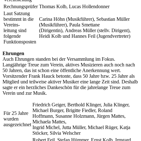
Rechnungsprüfer
Thomas Kolb, Lucas Hollendonner
Laut Satzung
bestimmt in die
Carina Höhn (Musikführer), Sebastian Müller
Vereins-
(Musikführer), Paula Smettane
leitung sind
(Dirigentin), Andreas Müller (stellv. Dirigent),
folgende
Heidi Kolb und Hannes Feil (Jugendvertreter)
Funktionsposten
Ehrungen
Auch Ehrungen standen bei der Versammlung im Fokus.
Langjährige Treue zum Verein, aktives Musizieren auch noch nach
50 Jahren, das ist schon eine öffentliche Anerkennung wert.
Vorsitzender Frank Hauck betonte, dass 50 Jahre bzw. 25 Jahre als
Mitglied und teilweise aktiver Musiker eine lange Zeit sind. Deshalb
sagte er ein herzliches Dankeschön für die jahrelange Treue zum
Verein und zur Musik.
Friedrich Geiger, Berthold Klinger, Julia Klinger,
Michael Burger, Brigitte Fiedler, Roland
Für 25 Jahre
Hoffmann, Susanne Holzmann, Jürgen Mattes,
wurden
Michaela Mattes,
ausgezeichnet
Ingrid Michel, Jutta Müller, Michael Rüger, Katja
Stöcker, Silvia Welscher
Robert Feil, Stefan Hümmer, Ernst Kolb, Irmgard