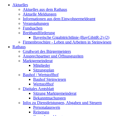
Aktuelles
Aktuelles aus dem Rathaus
Aktuelle Meldungen
Informationen aus dem Einwohnermeldeamt
Veranstaltungen
Fundsachen
Breitbandförderung
Bayerische Gigabitrichtlinie (BayGibitR-2) (2)
Firmenbroschüre - Leben und Arbeiten in Steinwiesen
Rathaus
Grußwort des Bürgermeisters
Ansprechpartner und Öffnungszeiten
Marktgemeinderat
Mitglieder
Sitzungsplan
Bauhof / Wertstoffhof
Bauhof Steinwiesen
Wertstoffhof
Digitales Amtsblatt
Sitzung Marktgemeinderat
Bekanntmachungen
Infos zu Dienstleistungen, Abgaben und Steuern
Personalausweis
Reisepass