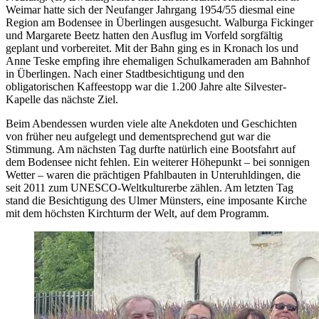
Weimar hatte sich der Neufanger Jahrgang 1954/55 diesmal eine
Region am Bodensee in Überlingen ausgesucht. Walburga Fickinger
und Margarete Beetz hatten den Ausflug im Vorfeld sorgfältig
geplant und vorbereitet. Mit der Bahn ging es in Kronach los und
Anne Teske empfing ihre ehemaligen Schulkameraden am Bahnhof
in Überlingen. Nach einer Stadtbesichtigung und den
obligatorischen Kaffeestopp war die 1.200 Jahre alte Silvester-
Kapelle das nächste Ziel.
Beim Abendessen wurden viele alte Anekdoten und Geschichten
von früher neu aufgelegt und dementsprechend gut war die
Stimmung. Am nächsten Tag durfte natürlich eine Bootsfahrt auf
dem Bodensee nicht fehlen. Ein weiterer Höhepunkt – bei sonnigen
Wetter – waren die prächtigen Pfahlbauten in Unteruhldingen, die
seit 2011 zum UNESCO-Weltkulturerbe zählen. Am letzten Tag
stand die Besichtigung des Ulmer Münsters, eine imposante Kirche
mit dem höchsten Kirchturm der Welt, auf dem Programm.