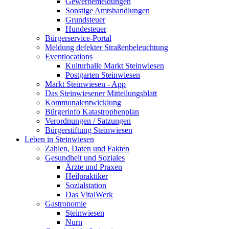
Gewerbemeldungen
Sonstige Amtshandlungen
Grundsteuer
Hundesteuer
Bürgerservice-Portal
Meldung defekter Straßenbeleuchtung
Eventlocations
Kulturhalle Markt Steinwiesen
Postgarten Steinwiesen
Markt Steinwiesen - App
Das Steinwiesener Mitteilungsblatt
Kommunalentwicklung
Bürgerinfo Katastrophenplan
Verordnungen / Satzungen
Bürgerstiftung Steinwiesen
Leben in Steinwiesen
Zahlen, Daten und Fakten
Gesundheit und Soziales
Ärzte und Praxen
Heilpraktiker
Sozialstation
Das VitalWerk
Gastronomie
Steinwiesen
Nurn