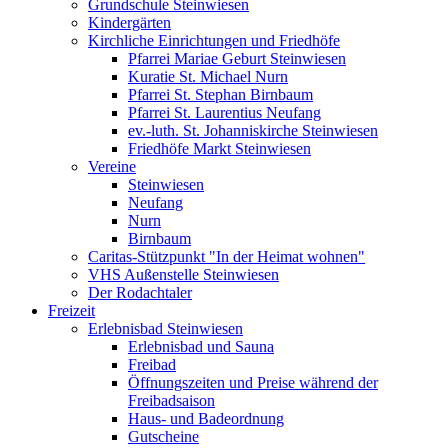
Grundschule Steinwiesen
Kindergärten
Kirchliche Einrichtungen und Friedhöfe
Pfarrei Mariae Geburt Steinwiesen
Kuratie St. Michael Nurn
Pfarrei St. Stephan Birnbaum
Pfarrei St. Laurentius Neufang
ev.-luth. St. Johanniskirche Steinwiesen
Friedhöfe Markt Steinwiesen
Vereine
Steinwiesen
Neufang
Nurn
Birnbaum
Caritas-Stützpunkt "In der Heimat wohnen"
VHS Außenstelle Steinwiesen
Der Rodachtaler
Freizeit
Erlebnisbad Steinwiesen
Erlebnisbad und Sauna
Freibad
Öffnungszeiten und Preise während der
Freibadsaison
Haus- und Badeordnung
Gutscheine