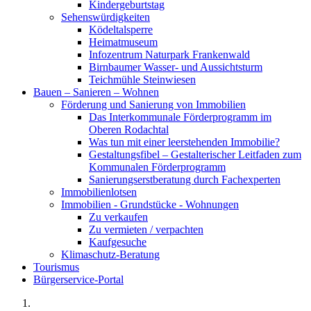
Kindergeburtstag
Sehenswürdigkeiten
Ködeltalsperre
Heimatmuseum
Infozentrum Naturpark Frankenwald
Birnbaumer Wasser- und Aussichtsturm
Teichmühle Steinwiesen
Bauen – Sanieren – Wohnen
Förderung und Sanierung von Immobilien
Das Interkommunale Förderprogramm im
Oberen Rodachtal
Was tun mit einer leerstehenden Immobilie?
Gestaltungsfibel – Gestalterischer Leitfaden zum
Kommunalen Förderprogramm
Sanierungserstberatung durch Fachexperten
Immobilienlotsen
Immobilien - Grundstücke - Wohnungen
Zu verkaufen
Zu vermieten / verpachten
Kaufgesuche
Klimaschutz-Beratung
Tourismus
Bürgerservice-Portal