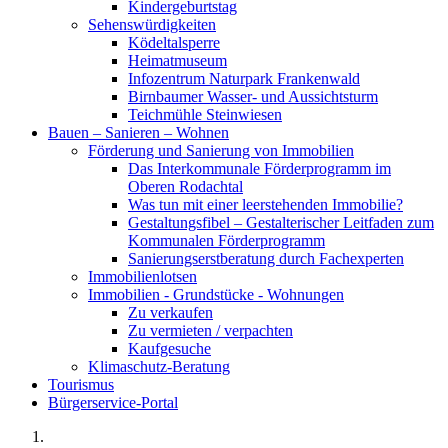
Kindergeburtstag
Sehenswürdigkeiten
Ködeltalsperre
Heimatmuseum
Infozentrum Naturpark Frankenwald
Birnbaumer Wasser- und Aussichtsturm
Teichmühle Steinwiesen
Bauen – Sanieren – Wohnen
Förderung und Sanierung von Immobilien
Das Interkommunale Förderprogramm im
Oberen Rodachtal
Was tun mit einer leerstehenden Immobilie?
Gestaltungsfibel – Gestalterischer Leitfaden zum
Kommunalen Förderprogramm
Sanierungserstberatung durch Fachexperten
Immobilienlotsen
Immobilien - Grundstücke - Wohnungen
Zu verkaufen
Zu vermieten / verpachten
Kaufgesuche
Klimaschutz-Beratung
Tourismus
Bürgerservice-Portal