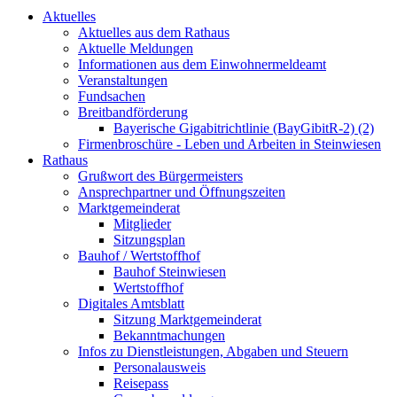
Aktuelles
Aktuelles aus dem Rathaus
Aktuelle Meldungen
Informationen aus dem Einwohnermeldeamt
Veranstaltungen
Fundsachen
Breitbandförderung
Bayerische Gigabitrichtlinie (BayGibitR-2) (2)
Firmenbroschüre - Leben und Arbeiten in Steinwiesen
Rathaus
Grußwort des Bürgermeisters
Ansprechpartner und Öffnungszeiten
Marktgemeinderat
Mitglieder
Sitzungsplan
Bauhof / Wertstoffhof
Bauhof Steinwiesen
Wertstoffhof
Digitales Amtsblatt
Sitzung Marktgemeinderat
Bekanntmachungen
Infos zu Dienstleistungen, Abgaben und Steuern
Personalausweis
Reisepass