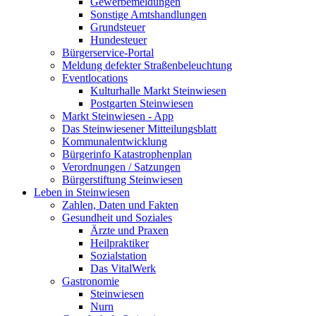
Gewerbemeldungen
Sonstige Amtshandlungen
Grundsteuer
Hundesteuer
Bürgerservice-Portal
Meldung defekter Straßenbeleuchtung
Eventlocations
Kulturhalle Markt Steinwiesen
Postgarten Steinwiesen
Markt Steinwiesen - App
Das Steinwiesener Mitteilungsblatt
Kommunalentwicklung
Bürgerinfo Katastrophenplan
Verordnungen / Satzungen
Bürgerstiftung Steinwiesen
Leben in Steinwiesen
Zahlen, Daten und Fakten
Gesundheit und Soziales
Ärzte und Praxen
Heilpraktiker
Sozialstation
Das VitalWerk
Gastronomie
Steinwiesen
Nurn