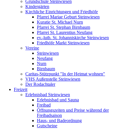
Grundschule Steinwiesen
Kindergärten
Kirchliche Einrichtungen und Friedhöfe
Pfarrei Mariae Geburt Steinwiesen
Kuratie St. Michael Nurn
Pfarrei St. Stephan Birnbaum
Pfarrei St. Laurentius Neufang
ev.-luth. St. Johanniskirche Steinwiesen
Friedhöfe Markt Steinwiesen
Vereine
Steinwiesen
Neufang
Nurn
Birnbaum
Caritas-Stützpunkt "In der Heimat wohnen"
VHS Außenstelle Steinwiesen
Der Rodachtaler
Freizeit
Erlebnisbad Steinwiesen
Erlebnisbad und Sauna
Freibad
Öffnungszeiten und Preise während der
Freibadsaison
Haus- und Badeordnung
Gutscheine