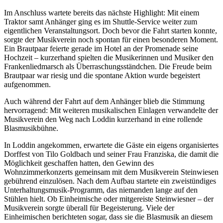
Im Anschluss wartete bereits das nächste Highlight: Mit einem
Traktor samt Anhänger ging es im Shuttle-Service weiter zum
eigentlichen Veranstaltungsort. Doch bevor die Fahrt starten konnte,
sorgte der Musikverein noch spontan für einen besonderen Moment.
Ein Brautpaar feierte gerade im Hotel an der Promenade seine
Hochzeit – kurzerhand spielten die Musikerinnen und Musiker den
Frankenliedmarsch als Überraschungsständchen. Die Freude beim
Brautpaar war riesig und die spontane Aktion wurde begeistert
aufgenommen.
Auch während der Fahrt auf dem Anhänger blieb die Stimmung
hervorragend: Mit weiteren musikalischen Einlagen verwandelte der
Musikverein den Weg nach Loddin kurzerhand in eine rollende
Blasmusikbühne.
In Loddin angekommen, erwartete die Gäste ein eigens organisiertes
Dorffest von Tilo Goldbach und seiner Frau Franziska, die damit die
Möglichkeit geschaffen hatten, den Gewinn des
Wohnzimmerkonzerts gemeinsam mit dem Musikverein Steinwiesen
gebührend einzulösen. Nach dem Aufbau startete ein zweistündiges
Unterhaltungsmusik-Programm, das niemanden lange auf den
Stühlen hielt. Ob Einheimische oder mitgereiste Steinwiesner – der
Musikverein sorgte überall für Begeisterung. Viele der
Einheimischen berichteten sogar, dass sie die Blasmusik an diesem