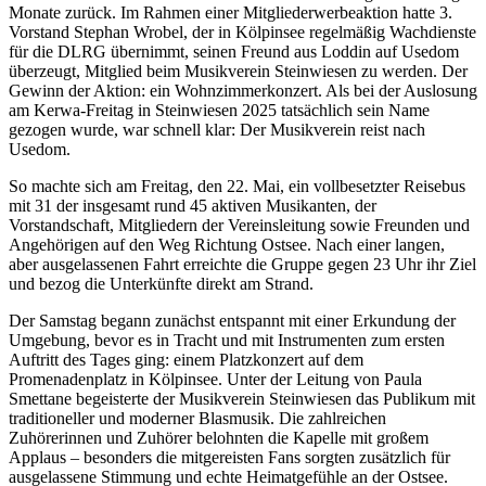
Monate zurück. Im Rahmen einer Mitgliederwerbeaktion hatte 3.
Vorstand Stephan Wrobel, der in Kölpinsee regelmäßig Wachdienste
für die DLRG übernimmt, seinen Freund aus Loddin auf Usedom
überzeugt, Mitglied beim Musikverein Steinwiesen zu werden. Der
Gewinn der Aktion: ein Wohnzimmerkonzert. Als bei der Auslosung
am Kerwa-Freitag in Steinwiesen 2025 tatsächlich sein Name
gezogen wurde, war schnell klar: Der Musikverein reist nach
Usedom.
So machte sich am Freitag, den 22. Mai, ein vollbesetzter Reisebus
mit 31 der insgesamt rund 45 aktiven Musikanten, der
Vorstandschaft, Mitgliedern der Vereinsleitung sowie Freunden und
Angehörigen auf den Weg Richtung Ostsee. Nach einer langen,
aber ausgelassenen Fahrt erreichte die Gruppe gegen 23 Uhr ihr Ziel
und bezog die Unterkünfte direkt am Strand.
Der Samstag begann zunächst entspannt mit einer Erkundung der
Umgebung, bevor es in Tracht und mit Instrumenten zum ersten
Auftritt des Tages ging: einem Platzkonzert auf dem
Promenadenplatz in Kölpinsee. Unter der Leitung von Paula
Smettane begeisterte der Musikverein Steinwiesen das Publikum mit
traditioneller und moderner Blasmusik. Die zahlreichen
Zuhörerinnen und Zuhörer belohnten die Kapelle mit großem
Applaus – besonders die mitgereisten Fans sorgten zusätzlich für
ausgelassene Stimmung und echte Heimatgefühle an der Ostsee.