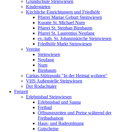
Grundschule Steinwiesen
Kindergärten
Kirchliche Einrichtungen und Friedhöfe
Pfarrei Mariae Geburt Steinwiesen
Kuratie St. Michael Nurn
Pfarrei St. Stephan Birnbaum
Pfarrei St. Laurentius Neufang
ev.-luth. St. Johanniskirche Steinwiesen
Friedhöfe Markt Steinwiesen
Vereine
Steinwiesen
Neufang
Nurn
Birnbaum
Caritas-Stützpunkt "In der Heimat wohnen"
VHS Außenstelle Steinwiesen
Der Rodachtaler
Freizeit
Erlebnisbad Steinwiesen
Erlebnisbad und Sauna
Freibad
Öffnungszeiten und Preise während der
Freibadsaison
Haus- und Badeordnung
Gutscheine