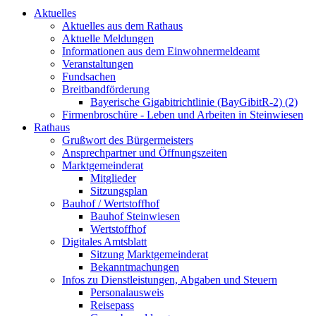
Aktuelles
Aktuelles aus dem Rathaus
Aktuelle Meldungen
Informationen aus dem Einwohnermeldeamt
Veranstaltungen
Fundsachen
Breitbandförderung
Bayerische Gigabitrichtlinie (BayGibitR-2) (2)
Firmenbroschüre - Leben und Arbeiten in Steinwiesen
Rathaus
Grußwort des Bürgermeisters
Ansprechpartner und Öffnungszeiten
Marktgemeinderat
Mitglieder
Sitzungsplan
Bauhof / Wertstoffhof
Bauhof Steinwiesen
Wertstoffhof
Digitales Amtsblatt
Sitzung Marktgemeinderat
Bekanntmachungen
Infos zu Dienstleistungen, Abgaben und Steuern
Personalausweis
Reisepass