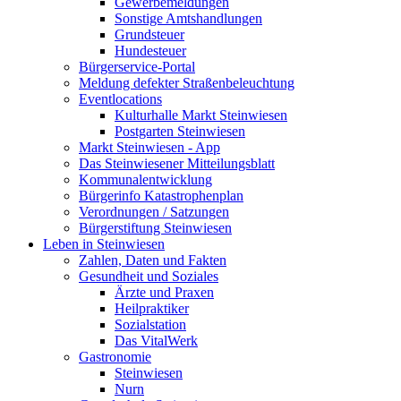
Gewerbemeldungen
Sonstige Amtshandlungen
Grundsteuer
Hundesteuer
Bürgerservice-Portal
Meldung defekter Straßenbeleuchtung
Eventlocations
Kulturhalle Markt Steinwiesen
Postgarten Steinwiesen
Markt Steinwiesen - App
Das Steinwiesener Mitteilungsblatt
Kommunalentwicklung
Bürgerinfo Katastrophenplan
Verordnungen / Satzungen
Bürgerstiftung Steinwiesen
Leben in Steinwiesen
Zahlen, Daten und Fakten
Gesundheit und Soziales
Ärzte und Praxen
Heilpraktiker
Sozialstation
Das VitalWerk
Gastronomie
Steinwiesen
Nurn