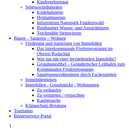
Kindergeburtstag
Sehenswürdigkeiten
Ködeltalsperre
Heimatmuseum
Infozentrum Naturpark Frankenwald
Birnbaumer Wasser- und Aussichtsturm
Teichmühle Steinwiesen
Bauen – Sanieren – Wohnen
Förderung und Sanierung von Immobilien
Das Interkommunale Förderprogramm im
Oberen Rodachtal
Was tun mit einer leerstehenden Immobilie?
Gestaltungsfibel – Gestalterischer Leitfaden zum
Kommunalen Förderprogramm
Sanierungserstberatung durch Fachexperten
Immobilienlotsen
Immobilien - Grundstücke - Wohnungen
Zu verkaufen
Zu vermieten / verpachten
Kaufgesuche
Klimaschutz-Beratung
Tourismus
Bürgerservice-Portal