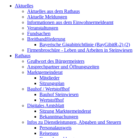
Aktuelles
Aktuelles aus dem Rathaus
Aktuelle Meldungen
Informationen aus dem Einwohnermeldeamt
Veranstaltungen
Fundsachen
Breitbandförderung
Bayerische Gigabitrichtlinie (BayGibitR-2) (2)
Firmenbroschüre - Leben und Arbeiten in Steinwiesen
Rathaus
Grußwort des Bürgermeisters
Ansprechpartner und Öffnungszeiten
Marktgemeinderat
Mitglieder
Sitzungsplan
Bauhof / Wertstoffhof
Bauhof Steinwiesen
Wertstoffhof
Digitales Amtsblatt
Sitzung Marktgemeinderat
Bekanntmachungen
Infos zu Dienstleistungen, Abgaben und Steuern
Personalausweis
Reisepass