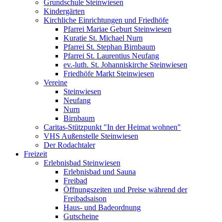
Grundschule Steinwiesen
Kindergärten
Kirchliche Einrichtungen und Friedhöfe
Pfarrei Mariae Geburt Steinwiesen
Kuratie St. Michael Nurn
Pfarrei St. Stephan Birnbaum
Pfarrei St. Laurentius Neufang
ev.-luth. St. Johanniskirche Steinwiesen
Friedhöfe Markt Steinwiesen
Vereine
Steinwiesen
Neufang
Nurn
Birnbaum
Caritas-Stützpunkt "In der Heimat wohnen"
VHS Außenstelle Steinwiesen
Der Rodachtaler
Freizeit
Erlebnisbad Steinwiesen
Erlebnisbad und Sauna
Freibad
Öffnungszeiten und Preise während der
Freibadsaison
Haus- und Badeordnung
Gutscheine