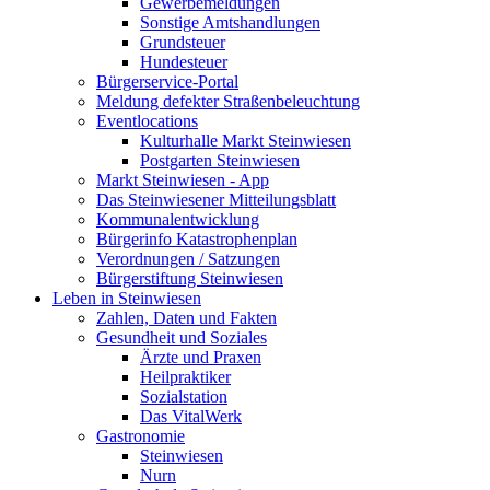
Gewerbemeldungen
Sonstige Amtshandlungen
Grundsteuer
Hundesteuer
Bürgerservice-Portal
Meldung defekter Straßenbeleuchtung
Eventlocations
Kulturhalle Markt Steinwiesen
Postgarten Steinwiesen
Markt Steinwiesen - App
Das Steinwiesener Mitteilungsblatt
Kommunalentwicklung
Bürgerinfo Katastrophenplan
Verordnungen / Satzungen
Bürgerstiftung Steinwiesen
Leben in Steinwiesen
Zahlen, Daten und Fakten
Gesundheit und Soziales
Ärzte und Praxen
Heilpraktiker
Sozialstation
Das VitalWerk
Gastronomie
Steinwiesen
Nurn