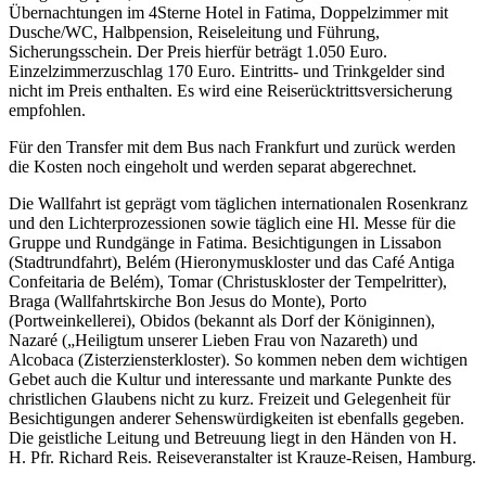
Übernachtungen im 4Sterne Hotel in Fatima, Doppelzimmer mit
Dusche/WC, Halbpension, Reiseleitung und Führung,
Sicherungsschein. Der Preis hierfür beträgt 1.050 Euro.
Einzelzimmerzuschlag 170 Euro. Eintritts- und Trinkgelder sind
nicht im Preis enthalten. Es wird eine Reiserücktrittsversicherung
empfohlen.
Für den Transfer mit dem Bus nach Frankfurt und zurück werden
die Kosten noch eingeholt und werden separat abgerechnet.
Die Wallfahrt ist geprägt vom täglichen internationalen Rosenkranz
und den Lichterprozessionen sowie täglich eine Hl. Messe für die
Gruppe und Rundgänge in Fatima. Besichtigungen in Lissabon
(Stadtrundfahrt), Belém (Hieronymuskloster und das Café Antiga
Confeitaria de Belém), Tomar (Christuskloster der Tempelritter),
Braga (Wallfahrtskirche Bon Jesus do Monte), Porto
(Portweinkellerei), Obidos (bekannt als Dorf der Königinnen),
Nazaré („Heiligtum unserer Lieben Frau von Nazareth) und
Alcobaca (Zisterziensterkloster). So kommen neben dem wichtigen
Gebet auch die Kultur und interessante und markante Punkte des
christlichen Glaubens nicht zu kurz. Freizeit und Gelegenheit für
Besichtigungen anderer Sehenswürdigkeiten ist ebenfalls gegeben.
Die geistliche Leitung und Betreuung liegt in den Händen von H.
H. Pfr. Richard Reis. Reiseveranstalter ist Krauze-Reisen, Hamburg.