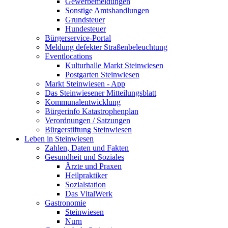
Gewerbemeldungen
Sonstige Amtshandlungen
Grundsteuer
Hundesteuer
Bürgerservice-Portal
Meldung defekter Straßenbeleuchtung
Eventlocations
Kulturhalle Markt Steinwiesen
Postgarten Steinwiesen
Markt Steinwiesen - App
Das Steinwiesener Mitteilungsblatt
Kommunalentwicklung
Bürgerinfo Katastrophenplan
Verordnungen / Satzungen
Bürgerstiftung Steinwiesen
Leben in Steinwiesen
Zahlen, Daten und Fakten
Gesundheit und Soziales
Ärzte und Praxen
Heilpraktiker
Sozialstation
Das VitalWerk
Gastronomie
Steinwiesen
Nurn