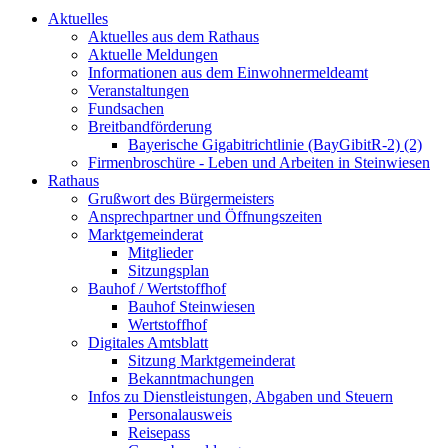
Aktuelles
Aktuelles aus dem Rathaus
Aktuelle Meldungen
Informationen aus dem Einwohnermeldeamt
Veranstaltungen
Fundsachen
Breitbandförderung
Bayerische Gigabitrichtlinie (BayGibitR-2) (2)
Firmenbroschüre - Leben und Arbeiten in Steinwiesen
Rathaus
Grußwort des Bürgermeisters
Ansprechpartner und Öffnungszeiten
Marktgemeinderat
Mitglieder
Sitzungsplan
Bauhof / Wertstoffhof
Bauhof Steinwiesen
Wertstoffhof
Digitales Amtsblatt
Sitzung Marktgemeinderat
Bekanntmachungen
Infos zu Dienstleistungen, Abgaben und Steuern
Personalausweis
Reisepass