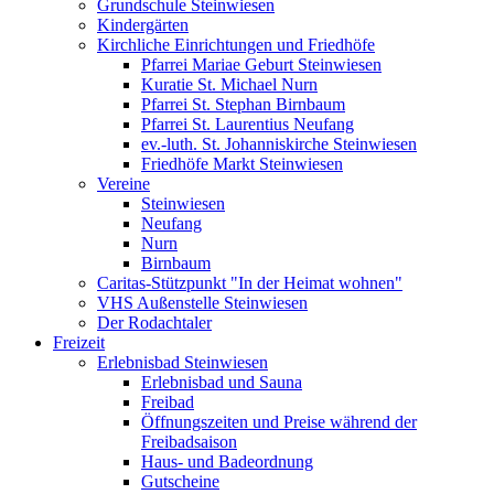
Grundschule Steinwiesen
Kindergärten
Kirchliche Einrichtungen und Friedhöfe
Pfarrei Mariae Geburt Steinwiesen
Kuratie St. Michael Nurn
Pfarrei St. Stephan Birnbaum
Pfarrei St. Laurentius Neufang
ev.-luth. St. Johanniskirche Steinwiesen
Friedhöfe Markt Steinwiesen
Vereine
Steinwiesen
Neufang
Nurn
Birnbaum
Caritas-Stützpunkt "In der Heimat wohnen"
VHS Außenstelle Steinwiesen
Der Rodachtaler
Freizeit
Erlebnisbad Steinwiesen
Erlebnisbad und Sauna
Freibad
Öffnungszeiten und Preise während der
Freibadsaison
Haus- und Badeordnung
Gutscheine