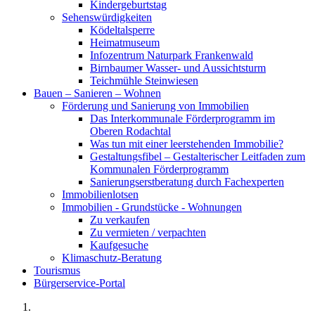
Kindergeburtstag
Sehenswürdigkeiten
Ködeltalsperre
Heimatmuseum
Infozentrum Naturpark Frankenwald
Birnbaumer Wasser- und Aussichtsturm
Teichmühle Steinwiesen
Bauen – Sanieren – Wohnen
Förderung und Sanierung von Immobilien
Das Interkommunale Förderprogramm im
Oberen Rodachtal
Was tun mit einer leerstehenden Immobilie?
Gestaltungsfibel – Gestalterischer Leitfaden zum
Kommunalen Förderprogramm
Sanierungserstberatung durch Fachexperten
Immobilienlotsen
Immobilien - Grundstücke - Wohnungen
Zu verkaufen
Zu vermieten / verpachten
Kaufgesuche
Klimaschutz-Beratung
Tourismus
Bürgerservice-Portal