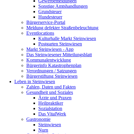
Gewerbemeldungen
Sonstige Amtshandlungen
Grundsteuer
Hundesteuer
Bürgerservice-Portal
Meldung defekter Straßenbeleuchtung
Eventlocations
Kulturhalle Markt Steinwiesen
Postgarten Steinwiesen
Markt Steinwiesen - App
Das Steinwiesener Mitteilungsblatt
Kommunalentwicklung
Bürgerinfo Katastrophenplan
Verordnungen / Satzungen
Bürgerstiftung Steinwiesen
Leben in Steinwiesen
Zahlen, Daten und Fakten
Gesundheit und Soziales
Ärzte und Praxen
Heilpraktiker
Sozialstation
Das VitalWerk
Gastronomie
Steinwiesen
Nurn