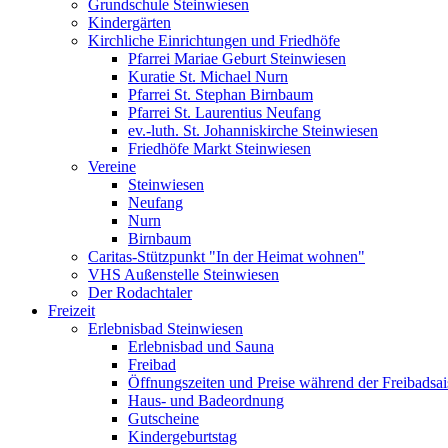
Grundschule Steinwiesen
Kindergärten
Kirchliche Einrichtungen und Friedhöfe
Pfarrei Mariae Geburt Steinwiesen
Kuratie St. Michael Nurn
Pfarrei St. Stephan Birnbaum
Pfarrei St. Laurentius Neufang
ev.-luth. St. Johanniskirche Steinwiesen
Friedhöfe Markt Steinwiesen
Vereine
Steinwiesen
Neufang
Nurn
Birnbaum
Caritas-Stützpunkt "In der Heimat wohnen"
VHS Außenstelle Steinwiesen
Der Rodachtaler
Freizeit
Erlebnisbad Steinwiesen
Erlebnisbad und Sauna
Freibad
Öffnungszeiten und Preise während der Freibadsa
Haus- und Badeordnung
Gutscheine
Kindergeburtstag