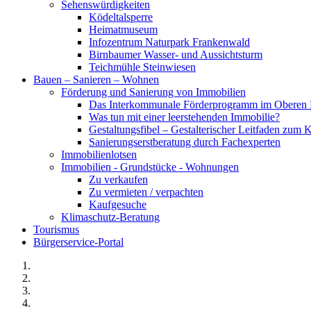
Sehenswürdigkeiten
Ködeltalsperre
Heimatmuseum
Infozentrum Naturpark Frankenwald
Birnbaumer Wasser- und Aussichtsturm
Teichmühle Steinwiesen
Bauen – Sanieren – Wohnen
Förderung und Sanierung von Immobilien
Das Interkommunale Förderprogramm im Oberen 
Was tun mit einer leerstehenden Immobilie?
Gestaltungsfibel – Gestalterischer Leitfaden z
Sanierungserstberatung durch Fachexperten
Immobilienlotsen
Immobilien - Grundstücke - Wohnungen
Zu verkaufen
Zu vermieten / verpachten
Kaufgesuche
Klimaschutz-Beratung
Tourismus
Bürgerservice-Portal