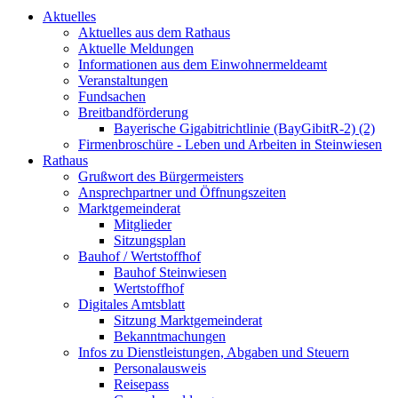
Aktuelles
Aktuelles aus dem Rathaus
Aktuelle Meldungen
Informationen aus dem Einwohnermeldeamt
Veranstaltungen
Fundsachen
Breitbandförderung
Bayerische Gigabitrichtlinie (BayGibitR-2) (2)
Firmenbroschüre - Leben und Arbeiten in Steinwiesen
Rathaus
Grußwort des Bürgermeisters
Ansprechpartner und Öffnungszeiten
Marktgemeinderat
Mitglieder
Sitzungsplan
Bauhof / Wertstoffhof
Bauhof Steinwiesen
Wertstoffhof
Digitales Amtsblatt
Sitzung Marktgemeinderat
Bekanntmachungen
Infos zu Dienstleistungen, Abgaben und Steuern
Personalausweis
Reisepass