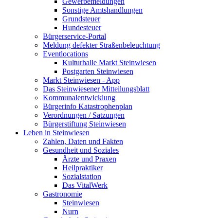
Gewerbemeldungen
Sonstige Amtshandlungen
Grundsteuer
Hundesteuer
Bürgerservice-Portal
Meldung defekter Straßenbeleuchtung
Eventlocations
Kulturhalle Markt Steinwiesen
Postgarten Steinwiesen
Markt Steinwiesen - App
Das Steinwiesener Mitteilungsblatt
Kommunalentwicklung
Bürgerinfo Katastrophenplan
Verordnungen / Satzungen
Bürgerstiftung Steinwiesen
Leben in Steinwiesen
Zahlen, Daten und Fakten
Gesundheit und Soziales
Ärzte und Praxen
Heilpraktiker
Sozialstation
Das VitalWerk
Gastronomie
Steinwiesen
Nurn