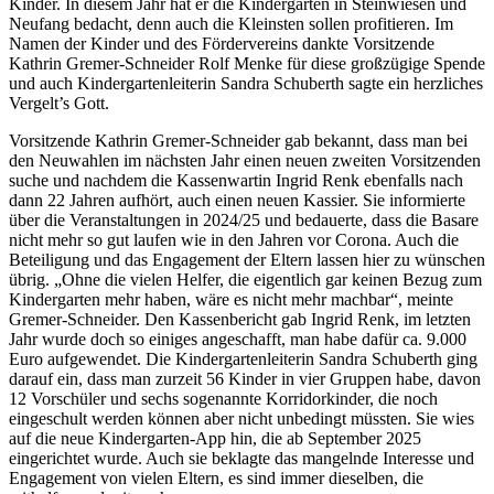
Kinder. In diesem Jahr hat er die Kindergärten in Steinwiesen und
Neufang bedacht, denn auch die Kleinsten sollen profitieren. Im
Namen der Kinder und des Fördervereins dankte Vorsitzende
Kathrin Gremer-Schneider Rolf Menke für diese großzügige Spende
und auch Kindergartenleiterin Sandra Schuberth sagte ein herzliches
Vergelt’s Gott.
Vorsitzende Kathrin Gremer-Schneider gab bekannt, dass man bei
den Neuwahlen im nächsten Jahr einen neuen zweiten Vorsitzenden
suche und nachdem die Kassenwartin Ingrid Renk ebenfalls nach
dann 22 Jahren aufhört, auch einen neuen Kassier. Sie informierte
über die Veranstaltungen in 2024/25 und bedauerte, dass die Basare
nicht mehr so gut laufen wie in den Jahren vor Corona. Auch die
Beteiligung und das Engagement der Eltern lassen hier zu wünschen
übrig. „Ohne die vielen Helfer, die eigentlich gar keinen Bezug zum
Kindergarten mehr haben, wäre es nicht mehr machbar“, meinte
Gremer-Schneider. Den Kassenbericht gab Ingrid Renk, im letzten
Jahr wurde doch so einiges angeschafft, man habe dafür ca. 9.000
Euro aufgewendet. Die Kindergartenleiterin Sandra Schuberth ging
darauf ein, dass man zurzeit 56 Kinder in vier Gruppen habe, davon
12 Vorschüler und sechs sogenannte Korridorkinder, die noch
eingeschult werden können aber nicht unbedingt müssten. Sie wies
auf die neue Kindergarten-App hin, die ab September 2025
eingerichtet wurde. Auch sie beklagte das mangelnde Interesse und
Engagement von vielen Eltern, es sind immer dieselben, die