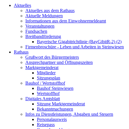
Aktuelles
Aktuelles aus dem Rathaus
Aktuelle Meldungen
Informationen aus dem Einwohnermeldeamt
Veranstaltungen
Fundsachen
Breitbandförderung
Bayerische Gigabitrichtlinie (BayGibitR-2) (2)
Firmenbroschüre - Leben und Arbeiten in Steinwiesen
Rathaus
Grußwort des Bürgermeisters
Ansprechpartner und Öffnungszeiten
Marktgemeinderat
Mitglieder
Sitzungsplan
Bauhof / Wertstoffhof
Bauhof Steinwiesen
Wertstoffhof
Digitales Amtsblatt
Sitzung Marktgemeinderat
Bekanntmachungen
Infos zu Dienstleistungen, Abgaben und Steuern
Personalausweis
Reisepass