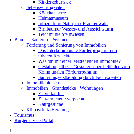
Kindergeburtstag
Sehenswürdigkeiten
Ködeltalsperre
Heimatmuseum
Infozentrum Naturpark Frankenwald
Birnbaumer Wasser- und Aussichtsturm
Teichmühle Steinwiesen
Bauen – Sanieren – Wohnen
Förderung und Sanierung von Immobilien
Das Interkommunale Förderprogramm im
Oberen Rodachtal
Was tun mit einer leerstehenden Immobilie?
Gestaltungsfibel – Gestalterischer Leitfaden zum
Kommunalen Förderprogramm
Sanierungserstberatung durch Fachexperten
Immobilienlotsen
Immobilien - Grundstücke - Wohnungen
Zu verkaufen
Zu vermieten / verpachten
Kaufgesuche
Klimaschutz-Beratung
Tourismus
Bürgerservice-Portal