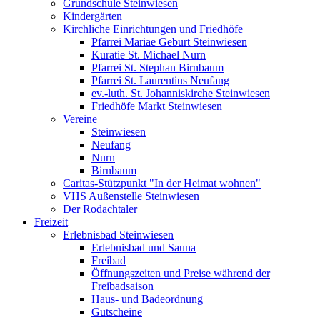
Grundschule Steinwiesen
Kindergärten
Kirchliche Einrichtungen und Friedhöfe
Pfarrei Mariae Geburt Steinwiesen
Kuratie St. Michael Nurn
Pfarrei St. Stephan Birnbaum
Pfarrei St. Laurentius Neufang
ev.-luth. St. Johanniskirche Steinwiesen
Friedhöfe Markt Steinwiesen
Vereine
Steinwiesen
Neufang
Nurn
Birnbaum
Caritas-Stützpunkt "In der Heimat wohnen"
VHS Außenstelle Steinwiesen
Der Rodachtaler
Freizeit
Erlebnisbad Steinwiesen
Erlebnisbad und Sauna
Freibad
Öffnungszeiten und Preise während der
Freibadsaison
Haus- und Badeordnung
Gutscheine