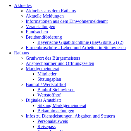
Aktuelles
Aktuelles aus dem Rathaus
Aktuelle Meldungen
Informationen aus dem Einwohnermeldeamt
Veranstaltungen
Fundsachen
Breitbandförderung
Bayerische Gigabitrichtlinie (BayGibitR-2) (2)
Firmenbroschüre - Leben und Arbeiten in Steinwiesen
Rathaus
Grußwort des Bürgermeisters
Ansprechpartner und Öffnungszeiten
Marktgemeinderat
Mitglieder
Sitzungsplan
Bauhof / Wertstoffhof
Bauhof Steinwiesen
Wertstoffhof
Digitales Amtsblatt
Sitzung Marktgemeinderat
Bekanntmachungen
Infos zu Dienstleistungen, Abgaben und Steuern
Personalausweis
Reisepass