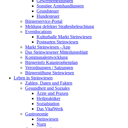
Gewerbemeldungen
Sonstige Amtshandlungen
Grundsteuer
Hundesteuer
Bürgerservice-Portal
Meldung defekter Straßenbeleuchtung
Eventlocations
Kulturhalle Markt Steinwiesen
Postgarten Steinwiesen
Markt Steinwiesen - App
Das Steinwiesener Mitteilungsblatt
Kommunalentwicklung
Bürgerinfo Katastrophenplan
Verordnungen / Satzungen
Bürgerstiftung Steinwiesen
Leben in Steinwiesen
Zahlen, Daten und Fakten
Gesundheit und Soziales
Ärzte und Praxen
Heilpraktiker
Sozialstation
Das VitalWerk
Gastronomie
Steinwiesen
Nurn