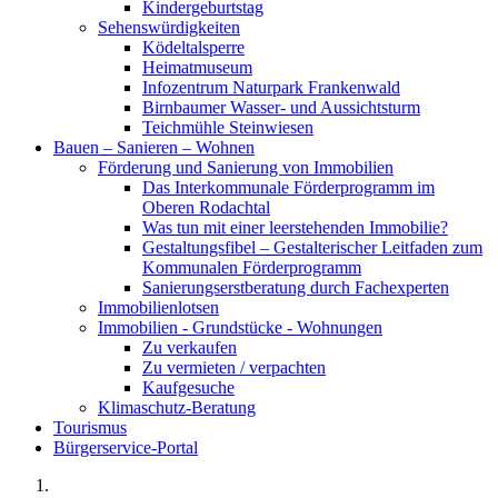
Kindergeburtstag
Sehenswürdigkeiten
Ködeltalsperre
Heimatmuseum
Infozentrum Naturpark Frankenwald
Birnbaumer Wasser- und Aussichtsturm
Teichmühle Steinwiesen
Bauen – Sanieren – Wohnen
Förderung und Sanierung von Immobilien
Das Interkommunale Förderprogramm im
Oberen Rodachtal
Was tun mit einer leerstehenden Immobilie?
Gestaltungsfibel – Gestalterischer Leitfaden zum
Kommunalen Förderprogramm
Sanierungserstberatung durch Fachexperten
Immobilienlotsen
Immobilien - Grundstücke - Wohnungen
Zu verkaufen
Zu vermieten / verpachten
Kaufgesuche
Klimaschutz-Beratung
Tourismus
Bürgerservice-Portal