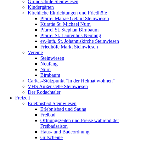
Grundschule Steinwiesen
Kindergärten
Kirchliche Einrichtungen und Friedhöfe
Pfarrei Mariae Geburt Steinwiesen
Kuratie St. Michael Nurn
Pfarrei St. Stephan Birnbaum
Pfarrei St. Laurentius Neufang
ev.-luth. St. Johanniskirche Steinwiesen
Friedhöfe Markt Steinwiesen
Vereine
Steinwiesen
Neufang
Nurn
Birnbaum
Caritas-Stützpunkt "In der Heimat wohnen"
VHS Außenstelle Steinwiesen
Der Rodachtaler
Freizeit
Erlebnisbad Steinwiesen
Erlebnisbad und Sauna
Freibad
Öffnungszeiten und Preise während der
Freibadsaison
Haus- und Badeordnung
Gutscheine