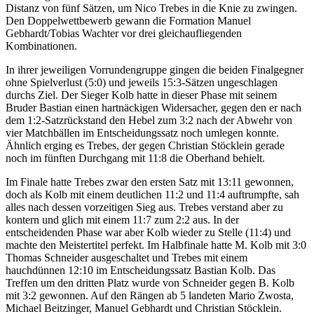
Distanz von fünf Sätzen, um Nico Trebes in die Knie zu zwingen.
Den Doppelwettbewerb gewann die Formation Manuel
Gebhardt/Tobias Wachter vor drei gleichaufliegenden
Kombinationen.
In ihrer jeweiligen Vorrundengruppe gingen die beiden Finalgegner
ohne Spielverlust (5:0) und jeweils 15:3-Sätzen ungeschlagen
durchs Ziel. Der Sieger Kolb hatte in dieser Phase mit seinem
Bruder Bastian einen hartnäckigen Widersacher, gegen den er nach
dem 1:2-Satzrückstand den Hebel zum 3:2 nach der Abwehr von
vier Matchbällen im Entscheidungssatz noch umlegen konnte.
Ähnlich erging es Trebes, der gegen Christian Stöcklein gerade
noch im fünften Durchgang mit 11:8 die Oberhand behielt.
Im Finale hatte Trebes zwar den ersten Satz mit 13:11 gewonnen,
doch als Kolb mit einem deutlichen 11:2 und 11:4 auftrumpfte, sah
alles nach dessen vorzeitigen Sieg aus. Trebes verstand aber zu
kontern und glich mit einem 11:7 zum 2:2 aus. In der
entscheidenden Phase war aber Kolb wieder zu Stelle (11:4) und
machte den Meistertitel perfekt. Im Halbfinale hatte M. Kolb mit 3:0
Thomas Schneider ausgeschaltet und Trebes mit einem
hauchdünnen 12:10 im Entscheidungssatz Bastian Kolb. Das
Treffen um den dritten Platz wurde von Schneider gegen B. Kolb
mit 3:2 gewonnen. Auf den Rängen ab 5 landeten Mario Zwosta,
Michael Beitzinger, Manuel Gebhardt und Christian Stöcklein.