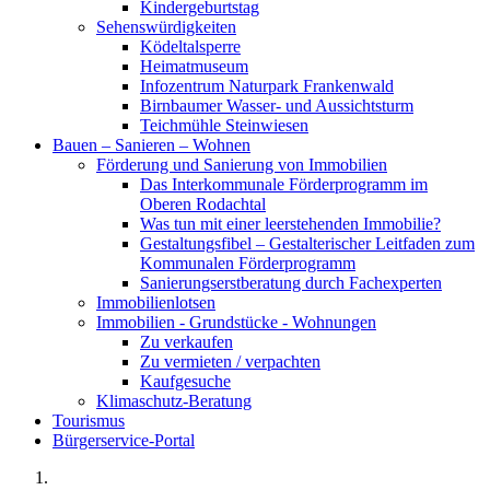
Kindergeburtstag
Sehenswürdigkeiten
Ködeltalsperre
Heimatmuseum
Infozentrum Naturpark Frankenwald
Birnbaumer Wasser- und Aussichtsturm
Teichmühle Steinwiesen
Bauen – Sanieren – Wohnen
Förderung und Sanierung von Immobilien
Das Interkommunale Förderprogramm im
Oberen Rodachtal
Was tun mit einer leerstehenden Immobilie?
Gestaltungsfibel – Gestalterischer Leitfaden zum
Kommunalen Förderprogramm
Sanierungserstberatung durch Fachexperten
Immobilienlotsen
Immobilien - Grundstücke - Wohnungen
Zu verkaufen
Zu vermieten / verpachten
Kaufgesuche
Klimaschutz-Beratung
Tourismus
Bürgerservice-Portal