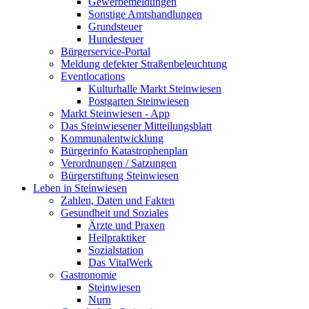
Gewerbemeldungen
Sonstige Amtshandlungen
Grundsteuer
Hundesteuer
Bürgerservice-Portal
Meldung defekter Straßenbeleuchtung
Eventlocations
Kulturhalle Markt Steinwiesen
Postgarten Steinwiesen
Markt Steinwiesen - App
Das Steinwiesener Mitteilungsblatt
Kommunalentwicklung
Bürgerinfo Katastrophenplan
Verordnungen / Satzungen
Bürgerstiftung Steinwiesen
Leben in Steinwiesen
Zahlen, Daten und Fakten
Gesundheit und Soziales
Ärzte und Praxen
Heilpraktiker
Sozialstation
Das VitalWerk
Gastronomie
Steinwiesen
Nurn