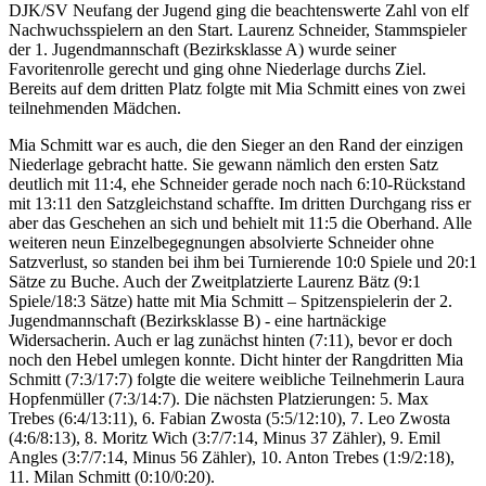
DJK/SV Neufang der Jugend ging die beachtenswerte Zahl von elf
Nachwuchsspielern an den Start. Laurenz Schneider, Stammspieler
der 1. Jugendmannschaft (Bezirksklasse A) wurde seiner
Favoritenrolle gerecht und ging ohne Niederlage durchs Ziel.
Bereits auf dem dritten Platz folgte mit Mia Schmitt eines von zwei
teilnehmenden Mädchen.
Mia Schmitt war es auch, die den Sieger an den Rand der einzigen
Niederlage gebracht hatte. Sie gewann nämlich den ersten Satz
deutlich mit 11:4, ehe Schneider gerade noch nach 6:10-Rückstand
mit 13:11 den Satzgleichstand schaffte. Im dritten Durchgang riss er
aber das Geschehen an sich und behielt mit 11:5 die Oberhand. Alle
weiteren neun Einzelbegegnungen absolvierte Schneider ohne
Satzverlust, so standen bei ihm bei Turnierende 10:0 Spiele und 20:1
Sätze zu Buche. Auch der Zweitplatzierte Laurenz Bätz (9:1
Spiele/18:3 Sätze) hatte mit Mia Schmitt – Spitzenspielerin der 2.
Jugendmannschaft (Bezirksklasse B) - eine hartnäckige
Widersacherin. Auch er lag zunächst hinten (7:11), bevor er doch
noch den Hebel umlegen konnte. Dicht hinter der Rangdritten Mia
Schmitt (7:3/17:7) folgte die weitere weibliche Teilnehmerin Laura
Hopfenmüller (7:3/14:7). Die nächsten Platzierungen: 5. Max
Trebes (6:4/13:11), 6. Fabian Zwosta (5:5/12:10), 7. Leo Zwosta
(4:6/8:13), 8. Moritz Wich (3:7/7:14, Minus 37 Zähler), 9. Emil
Angles (3:7/7:14, Minus 56 Zähler), 10. Anton Trebes (1:9/2:18),
11. Milan Schmitt (0:10/0:20).