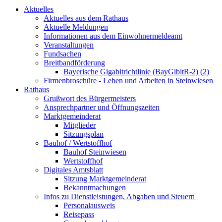
Aktuelles
Aktuelles aus dem Rathaus
Aktuelle Meldungen
Informationen aus dem Einwohnermeldeamt
Veranstaltungen
Fundsachen
Breitbandförderung
Bayerische Gigabitrichtlinie (BayGibitR-2) (2)
Firmenbroschüre - Leben und Arbeiten in Steinwiesen
Rathaus
Grußwort des Bürgermeisters
Ansprechpartner und Öffnungszeiten
Marktgemeinderat
Mitglieder
Sitzungsplan
Bauhof / Wertstoffhof
Bauhof Steinwiesen
Wertstoffhof
Digitales Amtsblatt
Sitzung Marktgemeinderat
Bekanntmachungen
Infos zu Dienstleistungen, Abgaben und Steuern
Personalausweis
Reisepass