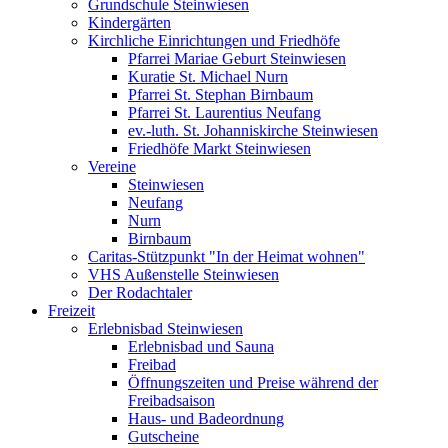
Grundschule Steinwiesen
Kindergärten
Kirchliche Einrichtungen und Friedhöfe
Pfarrei Mariae Geburt Steinwiesen
Kuratie St. Michael Nurn
Pfarrei St. Stephan Birnbaum
Pfarrei St. Laurentius Neufang
ev.-luth. St. Johanniskirche Steinwiesen
Friedhöfe Markt Steinwiesen
Vereine
Steinwiesen
Neufang
Nurn
Birnbaum
Caritas-Stützpunkt "In der Heimat wohnen"
VHS Außenstelle Steinwiesen
Der Rodachtaler
Freizeit
Erlebnisbad Steinwiesen
Erlebnisbad und Sauna
Freibad
Öffnungszeiten und Preise während der
Freibadsaison
Haus- und Badeordnung
Gutscheine